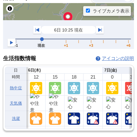
生活指数情報
アイコンの説明
日
6日(木)
7日(金)
12
15
18
21
0
3
時間
熱中症
天気痛
洗濯