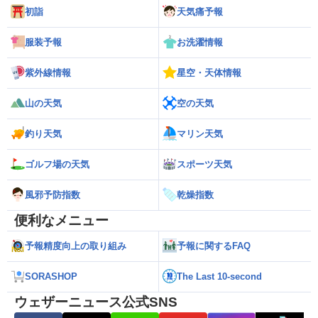
初詣
天気痛予報
服装予報
お洗濯情報
紫外線情報
星空・天体情報
山の天気
空の天気
釣り天気
マリン天気
ゴルフ場の天気
スポーツ天気
風邪予防指数
乾燥指数
便利なメニュー
予報精度向上の取り組み
予報に関するFAQ
SORASHOP
The Last 10-second
ウェザーニュース公式SNS