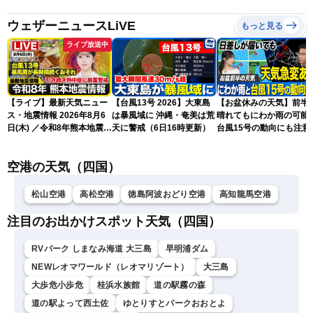
ウェザーニュースLiVE
もっと見る
ライブ放送中
【ライブ】最新天気ニュー
【台風13号 2026】大東島
【お盆休みの天気】前半
ス・地震情報 2026年8月6
は暴風域に 沖縄・奄美は荒
晴れてもにわか雨の可能
日(木) ／令和8年熊本地震情
天に警戒（6日16時更新）
台風15号の動向にも注意
報 台風13号暴風雨が長時間
続くおそれ〈ウェザーニュ
空港の天気（四国）
ースLiVEイブニング・小林
李衣奈／本田竜也〉
松山空港
高松空港
徳島阿波おどり空港
高知龍馬空港
注目のお出かけスポット天気（四国）
RVパーク しまなみ海道 大三島
早明浦ダム
NEWレオマワールド（レオマリゾート）
大三島
大歩危小歩危
桂浜水族館
道の駅霧の森
道の駅よって西土佐
ゆとりすとパークおおとよ