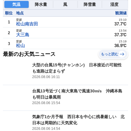
気温
降水量
風
降雪量
湿度
順位
地点
観測値
愛媛
15:10
1
松山南吉田
37.7℃
愛媛
13:54
2
大三島
37.3℃
愛媛
15:19
3
松山
36.9℃
最新のお天気ニュース
もっと読む
大型の台風15号(チャンホン) 日本接近の可能性
も進路は定まらず
2026.08.06 16:11
台風13号近づく南大東島で風速30m/s 沖縄本島
も明日は暴風雨
2026.08.06 15:54
気象庁1か月予報 西日本を中心に残暑厳しい 北
日本は周期的に天気変化
2026.08.06 14:54