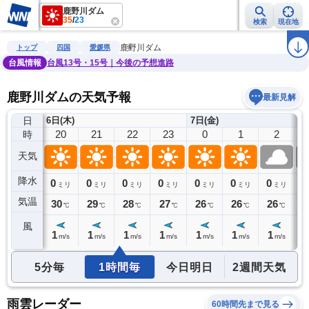
鹿野川ダム
35
/
23
検索
現在地
雨雲レーダー
台風情報
地震情報
警報・注意報
2週間天気
ラ
鹿野川ダム
トップ
四国
愛媛県
台風情報
台風13号・15号｜今後の予想進路
鹿野川ダムの天気予報
最新見解
日
6日(木)
7日(金)
19
20
21
22
23
0
1
2
時
天気
降水
0
0
0
0
0
0
0
0
0
ミリ
ミリ
ミリ
ミリ
ミリ
ミリ
ミリ
ミリ
気温
31
30
29
28
27
26
26
26
2
℃
℃
℃
℃
℃
℃
℃
℃
風
1
1
1
1
1
1
1
1
1
m/s
m/s
m/s
m/s
m/s
m/s
m/s
m/s
5分毎
1時間毎
今日明日
2週間天気
雨雲レーダー
60時間先まで見る