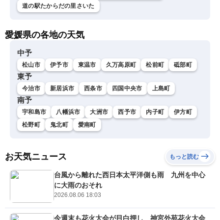
道の駅たからだの里さいた
愛媛県の各地の天気
中予
松山市
伊予市
東温市
久万高原町
松前町
砥部町
東予
今治市
新居浜市
西条市
四国中央市
上島町
南予
宇和島市
八幡浜市
大洲市
西予市
内子町
伊方町
松野町
鬼北町
愛南町
お天気ニュース
もっと読む
台風から離れた西日本太平洋側も雨 九州を中心
に大雨のおそれ
2026.08.06 18:03
今週末も花火大会が目白押し 神宮外苑花火大会