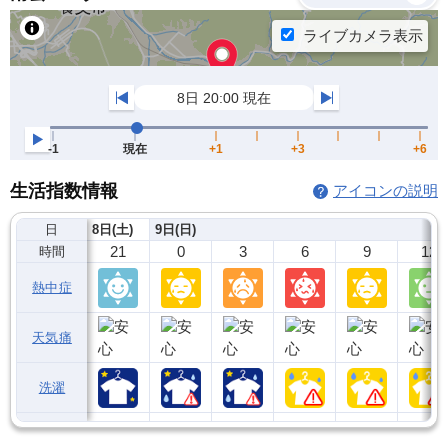
生活指数情報
アイコンの説明
日
8日(土)
9日(日)
21
0
3
6
9
12
時間
熱中症
天気痛
洗濯