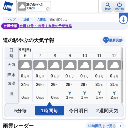
道の駅やぶ
33
/
24
検索
現在地
雨雲レーダー
台風情報
地震情報
警報・注意報
2週間天気
ラ
道の駅やぶ
トップ
近畿
兵庫県
台風情報
台風13号・15号｜今後の予想進路
道の駅やぶの天気予報
最新見解
日
9日(日)
5
6
7
8
9
10
11
12
時
天気
降水
0
0
0
0
0
0
0
0
0
ミリ
ミリ
ミリ
ミリ
ミリ
ミリ
ミリ
ミリ
気温
24
24
26
26
28
29
31
31
3
℃
℃
℃
℃
℃
℃
℃
℃
風
0
0
0
0
1
1
1
2
3
m/s
m/s
m/s
m/s
m/s
m/s
m/s
m/s
5分毎
1時間毎
今日明日
2週間天気
雨雲レーダー
60時間先まで見る