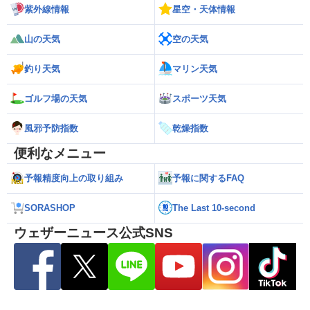
紫外線情報
星空・天体情報
山の天気
空の天気
釣り天気
マリン天気
ゴルフ場の天気
スポーツ天気
風邪予防指数
乾燥指数
便利なメニュー
予報精度向上の取り組み
予報に関するFAQ
SORASHOP
The Last 10-second
ウェザーニュース公式SNS