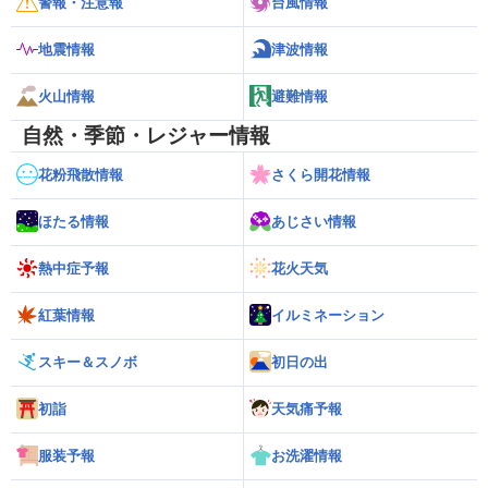
警報・注意報
台風情報
地震情報
津波情報
火山情報
避難情報
自然・季節・レジャー情報
花粉飛散情報
さくら開花情報
ほたる情報
あじさい情報
熱中症予報
花火天気
紅葉情報
イルミネーション
スキー＆スノボ
初日の出
初詣
天気痛予報
服装予報
お洗濯情報