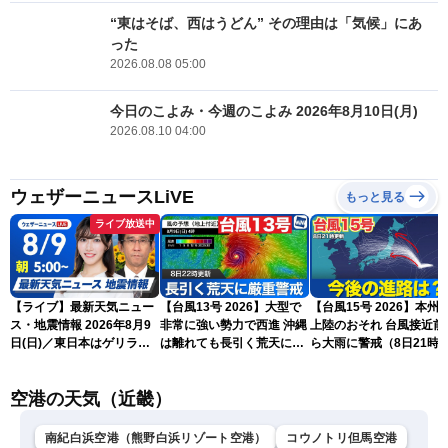
“東はそば、西はうどん” その理由は「気候」にあ
った
2026.08.08 05:00
今日のこよみ・今週のこよみ 2026年8月10日(月)
2026.08.10 04:00
ウェザーニュースLiVE
もっと見る
ライブ放送中
【ライブ】最新天気ニュー
【台風13号 2026】大型で
【台風15号 2026】本州
ス・地震情報 2026年8月9
非常に強い勢力で西進 沖縄
上陸のおそれ 台風接近前
日(日)／東日本はゲリラ雷
は離れても長引く荒天に厳
ら大雨に警戒（8日21時
雨に注意 沖縄は引き続き
重警戒(8日22時更新)
新）
暴風雨に警戒〈ウェザーニ
空港の天気（近畿）
ュースLiVEモーニング・魚
住茉由／山口剛央〉
南紀白浜空港（熊野白浜リゾート空港）
コウノトリ但馬空港