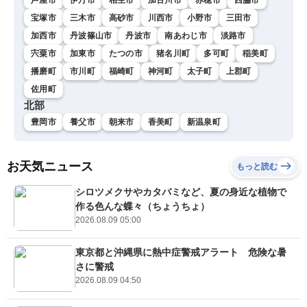
宝塚市
三木市
高砂市
川西市
小野市
三田市
加西市
丹波篠山市
丹波市
南あわじ市
淡路市
宍粟市
加東市
たつの市
猪名川町
多可町
稲美町
播磨町
市川町
福崎町
神河町
太子町
上郡町
佐用町
北部
豊岡市
養父市
朝来市
香美町
新温泉町
お天気ニュース
もっと読む
シロツメクサやカタバミなど、夏の身近な植物で
作る色んな蝶々（ちょうちょ）
2026.08.09 05:00
東京都と沖縄県に熱中症警戒アラート 危険な暑
さに警戒
2026.08.09 04:50