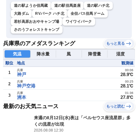
道の駅ようか但馬蔵
道の駅但馬楽座
道の駅ハチ北
大路ダム
RVパーク ハチ北
全但バス但馬ドーム
若杉高原おおやキャンプ場
ワイワイパーク
さのうフォレストキャンプ
兵庫県のアメダスランキング
もっと見る
気温
降水量
風
降雪量
湿度
順位
地点
観測値
兵庫
00:06
1
神戸
28.9℃
兵庫
00:25
2
神戸空港
28.1℃
兵庫
01:36
3
洲本
27.8℃
最新のお天気ニュース
もっと読む
来週の8月12日(水)夜は「ペルセウス座流星群」多
くの流星が出現
2026.08.08 12:30