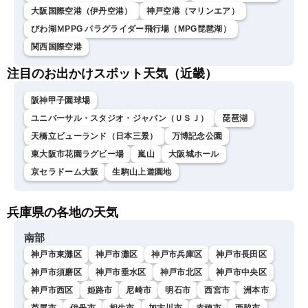
大阪国際空港（伊丹空港）
神戸空港（マリンエア）
びわ湖ＭPPG パラグライダー飛行場（MPG琵琶湖）
関西国際空港
注目のお出かけスポット天気（近畿）
阪神甲子園球場
ユニバーサル・スタジオ・ジャパン（ＵＳＪ）
琵琶湖
天橋立ビューランド（日本三景）
万博記念公園
東大阪市花園ラグビー場
嵐山
大阪城ホール
京セラドーム大阪
生駒山上遊園地
兵庫県の各地の天気
南部
神戸市東灘区
神戸市灘区
神戸市兵庫区
神戸市長田区
神戸市須磨区
神戸市垂水区
神戸市北区
神戸市中央区
神戸市西区
姫路市
尼崎市
明石市
西宮市
洲本市
芦屋市
伊丹市
相生市
加古川市
赤穂市
西脇市