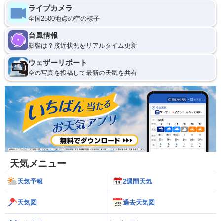
ライブカメラ
全国2500地点の空の様子
台風情報
影響は？接近状況をリアルタイム更新
ウェザーリポート
空の写真を投稿して最新の天気を共有
天気メニュー
天気予報
2週間天気
天気図
過去天気図