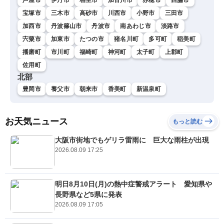
宝塚市
三木市
高砂市
川西市
小野市
三田市
加西市
丹波篠山市
丹波市
南あわじ市
淡路市
宍粟市
加東市
たつの市
猪名川町
多可町
稲美町
播磨町
市川町
福崎町
神河町
太子町
上郡町
佐用町
北部
豊岡市
養父市
朝来市
香美町
新温泉町
お天気ニュース
もっと読む
大阪市街地でもゲリラ雷雨に 巨大な雨柱が出現
2026.08.09 17:25
明日8月10日(月)の熱中症警戒アラート 愛知県や
長野県など5県に発表
2026.08.09 17:05