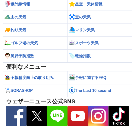
紫外線情報
星空・天体情報
山の天気
空の天気
釣り天気
マリン天気
ゴルフ場の天気
スポーツ天気
風邪予防指数
乾燥指数
便利なメニュー
予報精度向上の取り組み
予報に関するFAQ
SORASHOP
The Last 10-second
ウェザーニュース公式SNS