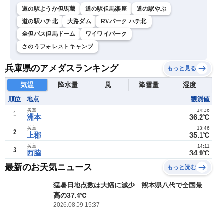
道の駅ようか但馬蔵
道の駅但馬楽座
道の駅やぶ
道の駅ハチ北
大路ダム
RVパーク ハチ北
全但バス但馬ドーム
ワイワイパーク
さのうフォレストキャンプ
兵庫県のアメダスランキング
もっと見る
気温
降水量
風
降雪量
湿度
順位
地点
観測値
兵庫
14:36
1
洲本
36.2℃
兵庫
13:46
2
上郡
35.1℃
兵庫
14:11
3
西脇
34.9℃
最新のお天気ニュース
もっと読む
猛暑日地点数は大幅に減少 熊本県八代で全国最
高の37.4℃
2026.08.09 15:37