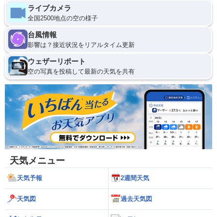
ライブカメラ
全国2500地点の空の様子
台風情報
影響は？接近状況をリアルタイム更新
ウェザーリポート
空の写真を投稿して最新の天気を共有
天気メニュー
天気予報
2週間天気
天気図
過去天気図