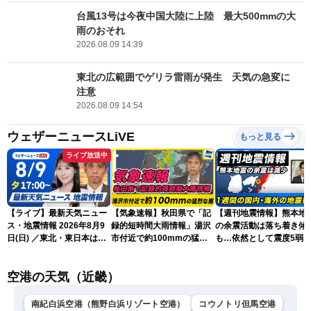
台風13号は今夜中国大陸に上陸 最大500mmの大
雨のおそれ
2026.08.09 14:39
東北の広範囲でゲリラ雷雨が発生 天気の急変に
注意
2026.08.09 14:54
ウェザーニュースLiVE
もっと見る
ライブ放送中
【ライブ】最新天気ニュー
【気象速報】秋田県で「記
【週刊地震情報】熊本地
ス・地震情報 2026年8月9
録的短時間大雨情報」湯沢
の余震活動は落ち着き傾
日(日) ／東北・東日本は急
市付近で約100mmの猛烈
も…依然として震度5弱
な雷雨に注意〈ウェザーニ
な雨
戒
ュースLiVEイブニング・戸
空港の天気（近畿）
北美月／芳野達郎〉
南紀白浜空港（熊野白浜リゾート空港）
コウノトリ但馬空港