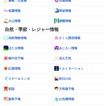
警報・注意報
台風情報
地震情報
津波情報
火山情報
避難情報
自然・季節・レジャー情報
花粉飛散情報
さくら開花情報
ほたる情報
あじさい情報
熱中症予報
花火天気
紅葉情報
イルミネーション
スキー＆スノボ
初日の出
初詣
天気痛予報
服装予報
お洗濯情報