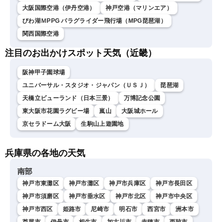
大阪国際空港（伊丹空港）
神戸空港（マリンエア）
びわ湖ＭPPG パラグライダー飛行場（MPG琵琶湖）
関西国際空港
注目のお出かけスポット天気（近畿）
阪神甲子園球場
ユニバーサル・スタジオ・ジャパン（ＵＳＪ）
琵琶湖
天橋立ビューランド（日本三景）
万博記念公園
東大阪市花園ラグビー場
嵐山
大阪城ホール
京セラドーム大阪
生駒山上遊園地
兵庫県の各地の天気
南部
神戸市東灘区
神戸市灘区
神戸市兵庫区
神戸市長田区
神戸市須磨区
神戸市垂水区
神戸市北区
神戸市中央区
神戸市西区
姫路市
尼崎市
明石市
西宮市
洲本市
芦屋市
伊丹市
相生市
加古川市
赤穂市
西脇市