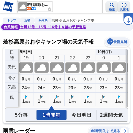
若杉高原おおやキャンプ場
28
/
21
検索
現在地
雨雲レーダー
台風情報
地震情報
警報・注意報
2週間天気
ラ
若杉高原おおやキャンプ場
トップ
近畿
兵庫県
台風情報
台風13号・15号・16号｜今後の予想進路
若杉高原おおやキャンプ場の天気予報
最新見解
日
9日(日)
10日(月)
18
19
20
21
22
23
0
1
時
天気
降水
0
0
0
0
0
0
0
0
0
ミリ
ミリ
ミリ
ミリ
ミリ
ミリ
ミリ
ミリ
気温
24
24
24
23
23
23
23
23
2
℃
℃
℃
℃
℃
℃
℃
℃
風
2
1
1
1
1
1
1
1
1
m/s
m/s
m/s
m/s
m/s
m/s
m/s
m/s
5分毎
1時間毎
今日明日
2週間天気
雨雲レーダー
60時間先まで見る