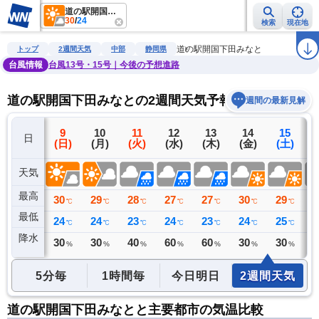
道の駅開国下田みなと
30
/
24
検索
現在地
雨雲レーダー
台風情報
地震情報
警報・注意報
2週間天気
ラ
道の駅開国下田みなと
トップ
2週間天気
中部
静岡県
台風情報
台風13号・15号｜今後の予想進路
道の駅開国下田みなとの2週間天気予報
週間の最新見解
8
9
10
11
12
13
14
15
日
(土)
(日)
(月)
(火)
(水)
(木)
(金)
(土)
(
天気
最高
32
30
29
28
27
27
30
29
2
℃
℃
℃
℃
℃
℃
℃
℃
最低
24
24
24
23
24
23
24
25
2
℃
℃
℃
℃
℃
℃
℃
℃
降水
0
30
30
40
60
60
30
30
4
リ
ミリ
%
%
%
%
%
%
%
5分毎
1時間毎
今日明日
2週間天気
道の駅開国下田みなとと主要都市の気温比較