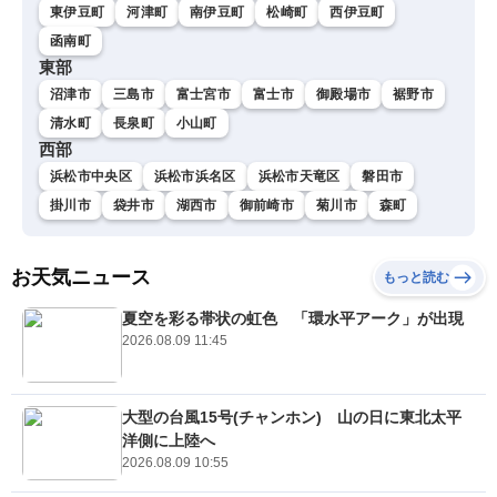
東伊豆町
河津町
南伊豆町
松崎町
西伊豆町
函南町
東部
沼津市
三島市
富士宮市
富士市
御殿場市
裾野市
清水町
長泉町
小山町
西部
浜松市中央区
浜松市浜名区
浜松市天竜区
磐田市
掛川市
袋井市
湖西市
御前崎市
菊川市
森町
お天気ニュース
もっと読む
夏空を彩る帯状の虹色 「環水平アーク」が出現
2026.08.09 11:45
大型の台風15号(チャンホン) 山の日に東北太平
洋側に上陸へ
2026.08.09 10:55