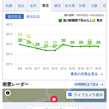
札幌
仙台
金沢
東京
横浜
名古屋
京都
大阪
広
集計期間：8月9日(日)～8月18日(火)
最高気温
最低気温
道の駅開国下田みなと
東京
東京の天気を見る
雨雲レーダー
60時間先まで見る