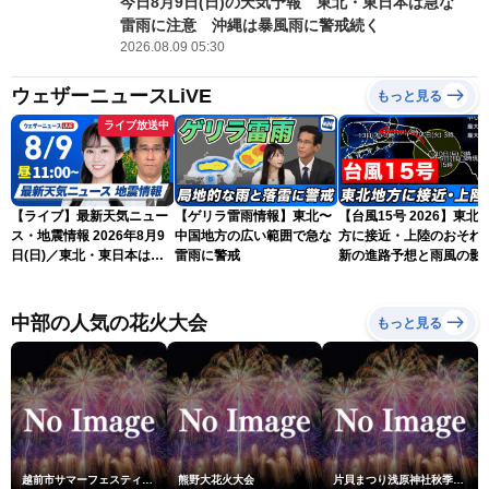
今日8月9日(日)の天気予報 東北・東日本は急な
雷雨に注意 沖縄は暴風雨に警戒続く
2026.08.09 05:30
ウェザーニュースLiVE
もっと見る
ライブ放送中
【ライブ】最新天気ニュー
【ゲリラ雷雨情報】東北〜
【台風15号 2026】東北
ス・地震情報 2026年8月9
中国地方の広い範囲で急な
方に接近・上陸のおそれ 
日(日)／東北・東日本は急
雷雨に警戒
新の進路予想と雨風の影
な雷雨に注意〈ウェザーニ
（9日6時更新）
ュースLiVEコーヒータイ
ム・青原桃香／山口剛央〉
中部の人気の花火大会
もっと見る
越前市サマーフェスティバル花火大会
熊野大花火大会
片貝まつり浅原神社秋季例大祭奉納大煙火