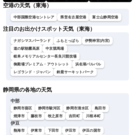
空港の天気（東海）
中部国際空港セントレア
県営名古屋空港
富士山静岡空港
注目のお出かけスポット天気（東海）
ナガシマスパーランド
ふもとっぱら
伊勢神宮(内宮)
道の駅朝霧高原
中京競馬場
岐阜メモリアルセンター長良川競技場
御殿場プレミアム・アウトレット
浜名湖パルパル
レゴランド・ジャパン
鈴鹿サーキットパーク
静岡県の各地の天気
中部
静岡市葵区
静岡市駿河区
静岡市清水区
島田市
焼津市
藤枝市
牧之原市
吉田町
川根本町
伊豆
熱海市
伊東市
下田市
伊豆市
伊豆の国市