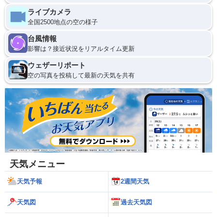
ライブカメラ
全国2500地点の空の様子
台風情報
影響は？接近状況をリアルタイム更新
ウェザーリポート
空の写真を投稿して最新の天気を共有
天気メニュー
天気予報
2週間天気
天気図
過去天気図