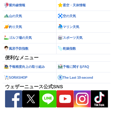
紫外線情報
星空・天体情報
山の天気
空の天気
釣り天気
マリン天気
ゴルフ場の天気
スポーツ天気
風邪予防指数
乾燥指数
便利なメニュー
予報精度向上の取り組み
予報に関するFAQ
SORASHOP
The Last 10-second
ウェザーニュース公式SNS