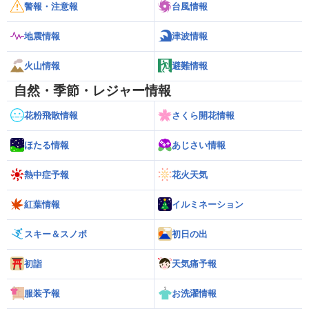
警報・注意報
台風情報
地震情報
津波情報
火山情報
避難情報
自然・季節・レジャー情報
花粉飛散情報
さくら開花情報
ほたる情報
あじさい情報
熱中症予報
花火天気
紅葉情報
イルミネーション
スキー＆スノボ
初日の出
初詣
天気痛予報
服装予報
お洗濯情報