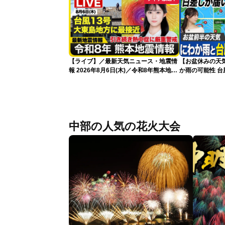
【ライブ】／最新天気ニュース・地震情
【お盆休みの天
報 2026年8月6日(木)／令和8年熊本地震
か雨の可能性 台
情報／台風13号が大東島地方に最接近
〈ウェザーニュースLiVEアフタヌーン・
青原桃香／本田竜也〉
中部の人気の花火大会