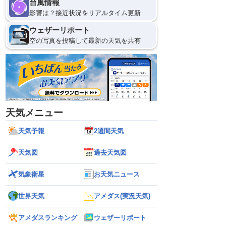
台風情報
影響は？接近状況をリアルタイム更新
ウェザーリポート
空の写真を投稿して最新の天気を共有
天気メニュー
天気予報
2週間天気
天気図
過去天気図
気象衛星
お天気ニュース
世界天気
アメダス(実況天気)
アメダスランキング
ウェザーリポート