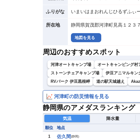
ふりがな
いまいはまおれんじひるずふぃ
所在地
静岡県賀茂郡河津町見高１２３７
地図を見る
周辺のおすすめスポット
河津オートキャンプ場
オートキャンピング村
ストーンチェアキャンプ場
伊豆アニマルキン
RVパーク 伊豆黒根岬
道の駅天城越え
Aka
河津町の防災情報を見る
静岡県のアメダスランキング
気温
降水量
順位
地点
佐久間
1
(
静岡
)