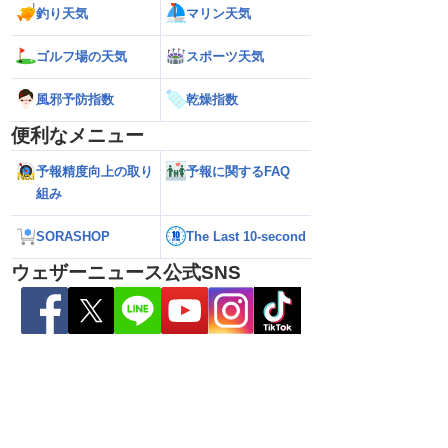
釣り天気
マリン天気
ゴルフ場の天気
スポーツ天気
風邪予防指数
乾燥指数
県天草･芦北地方で
【雨情報】関東は通勤通学時も弱い雨
【台風15号 202
便利なメニュー
本県や長崎県、鹿児島県
日中は再び雨降りやすい
近づいてくる可能
（6日3時更新）
予報精度向上の取り
予報に関するFAQ
組み
SORASHOP
The Last 10-second
ウェザーニュース公式SNS