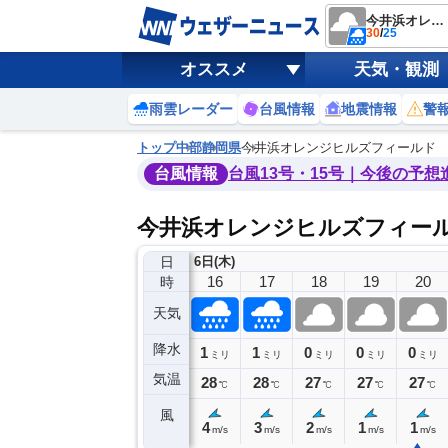
今井浜オレンジヒルズフィールド
30
/
25
オススメ
天気・観測
雨雲レーダー
台風情報
地震情報
警
トップ
中部
静岡県
今井浜オレンジヒルズフィールド
台風情報
台風13号・15号｜今後の予想
今井浜オレンジヒルズフィール
日
6日(木)
12
13
14
15
16
17
18
19
20
時
天気
降水
0
0
0
1
1
0
0
0
ミリ
ミリ
ミリ
ミリ
ミリ
ミリ
ミリ
ミリ
ミリ
気温
29
30
30
29
28
28
27
27
27
℃
℃
℃
℃
℃
℃
℃
℃
℃
風
6
5
4
4
4
3
2
1
1
m/s
m/s
m/s
m/s
m/s
m/s
m/s
m/s
m/s