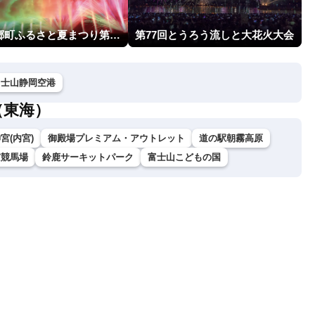
市川三郷町ふるさと夏まつり第38回神明の花火大会
第77回とうろう流しと大花火大会
富士山静岡空港
（東海）
宮(内宮)
御殿場プレミアム・アウトレット
道の駅朝霧高原
京競馬場
鈴鹿サーキットパーク
富士山こどもの国