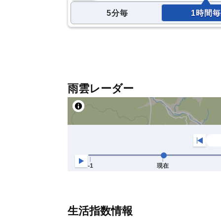
5分毎
1時間毎
雨雲レーダー
生活指数情報