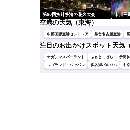
第80回按針祭海の花火大会
空港の天気（東海）
中部国際空港セントレア
県営名古屋空港
注目のお出かけスポット天気
ナガシマスパーランド
ふもとっぱら
伊勢神
レゴランド・ジャパン
浜名湖パルパル
中