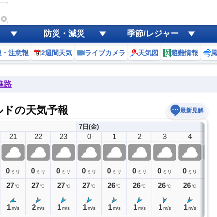
防災・減災
季節/レジャー
報・注意報
2週間天気
ライブカメラ
天気図
避難情報
進路
ドの天気予報
最新見解
7日(金)
21
22
23
0
1
2
3
4
5
0
0
0
0
0
0
0
0
0
ミリ
ミリ
ミリ
ミリ
ミリ
ミリ
ミリ
ミリ
27
27
27
27
26
26
26
26
26
℃
℃
℃
℃
℃
℃
℃
℃
1
2
1
1
1
1
1
1
2
m/s
m/s
m/s
m/s
m/s
m/s
m/s
m/s
m