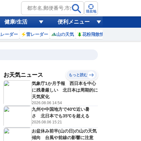
現在地
健康/生活
便利メニュー
風レーダー
雷レーダー
山の天気
花粉飛散情報
世界天気
お天気ニュース
もっと読む
気象庁1か月予報 西日本を中心
6
7
8
9
10
11
12
13
に残暑厳しい 北日本は周期的に
天気変化
2026.08.06 14:54
九州や中国地方で40℃近い暑
0
0
0
0
0
0
0
0
ミリ
ミリ
ミリ
ミリ
ミリ
ミリ
ミリ
ミリ
ミリ
さ 北日本でも35℃を超える
26
27
28
29
29
30
30
31
℃
℃
℃
℃
℃
℃
℃
℃
℃
2026.08.06 15:21
お盆休み前半(山の日)の山の天気
2
2
2
2
2
2
2
2
/s
m/s
m/s
m/s
m/s
m/s
m/s
m/s
m/s
傾向 台風や前線の影響に注意