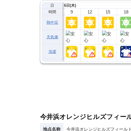
日
6日(木)
9
12
15
18
時間
熱中症
天気痛
洗濯
今井浜オレンジヒルズフィール
地点名称
今井浜オレンジヒルズフィールト