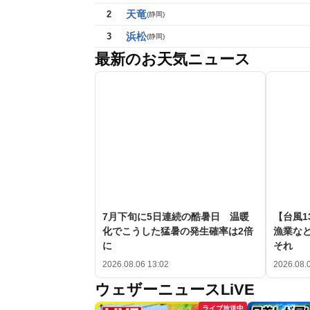
天竜
2
(
静岡
)
浜松
3
(
静岡
)
最新のお天気ニュース
7月下旬に5日連続の酷暑日 温暖
【台風1
化でこうした猛暑の発生確率は2倍
漁業など
に
それ
2026.08.06 13:02
2026.08.
ウェザーニュースLiVE
ライブ放送中