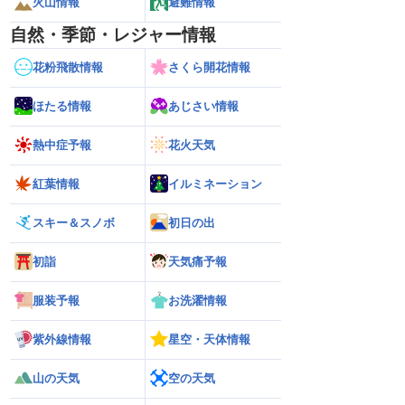
火山情報
避難情報
自然・季節・レジャー情報
花粉飛散情報
さくら開花情報
ほたる情報
あじさい情報
熱中症予報
花火天気
紅葉情報
イルミネーション
スキー＆スノボ
初日の出
初詣
天気痛予報
服装予報
お洗濯情報
紫外線情報
星空・天体情報
山の天気
空の天気