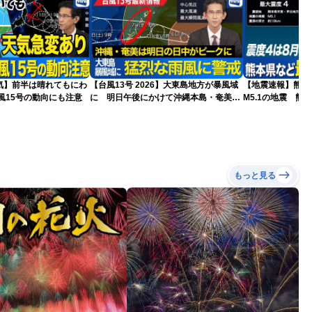
気】前半は晴れてもにわ
【台風13号 2026】大東島地方が暴風域
【地震速報】熊本
風15号の動向にも注意
に 明日午後にかけて沖縄本島・奄美通
M5.1の地震 熊
過する見込み 早めの備えを ※8月6日
で震度4を観測
10時更新
もっと見る