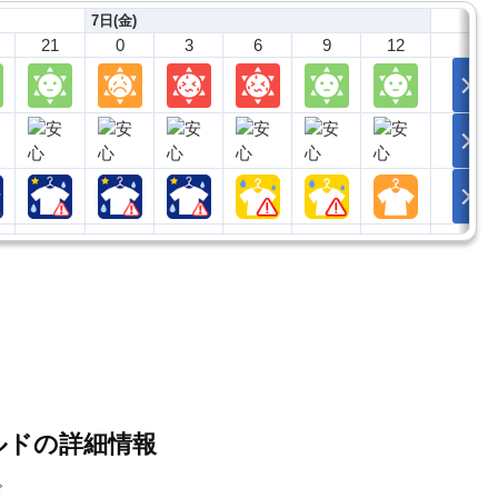
7日(金)
21
0
3
6
9
12
ドの詳細情報
゙