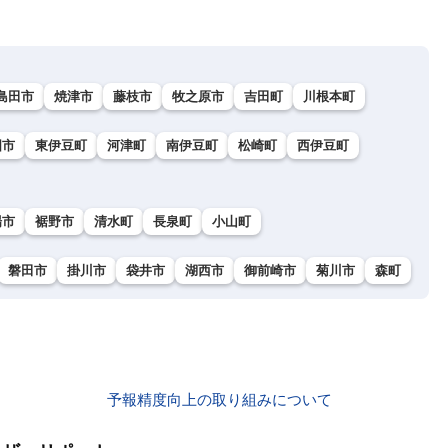
島田市
焼津市
藤枝市
牧之原市
吉田町
川根本町
国市
東伊豆町
河津町
南伊豆町
松崎町
西伊豆町
場市
裾野市
清水町
長泉町
小山町
磐田市
掛川市
袋井市
湖西市
御前崎市
菊川市
森町
予報精度向上の取り組みについて