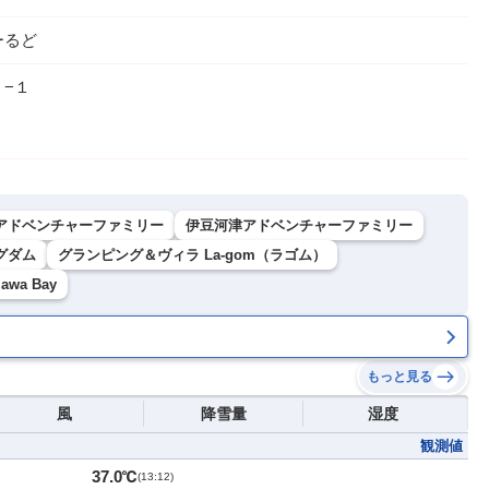
ーるど
−１
アドベンチャーファミリー
伊豆河津アドベンチャーファミリー
グダム
グランピング＆ヴィラ La-gom（ラゴム）
zawa Bay
もっと見る
風
降雪量
湿度
観測値
37.0℃
(
13:12
)