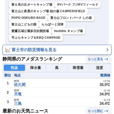
富士見の丘オートキャンプ場
RVパーク フジRVフィールド
富士山と夜景のキャンプ場 桂の森 CAMPERSFIELD
POPO OOKUBO BASE
富士山フロントパーク しの坂
富士山こどもの国
ららぽーと沼津
愛鷹広域公園多目的競技場
foothills キャンプ場
手ぶらキャンプ＆BBQ CAMPAGE
富士市の防災情報を見る
静岡県のアメダスランキング
もっと見る
気温
降水量
風
降雪量
湿度
順位
地点
観測値
静岡
12:54
1
佐久間
35.0℃
静岡
11:45
2
天竜
34.9℃
静岡
11:19
3
三島
34.4℃
最新のお天気ニュース
もっと読む