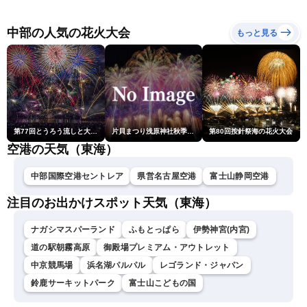
ゲリラ雷雨最新見解 令和
ら雨雲急発達の危険も
性
8年熊本地震情報〈ウェザ
ーニュースLiVEムーン・戸
中部の人気の花火大会
もっと見る
北美月／芳野達郎〉
第77回とうろう流しと大花火大会
片貝まつり浅原神社秋季例大祭奉納大煙火
第80回按針祭海の花火大会
空港の天気（東海）
中部国際空港セントレア
県営名古屋空港
富士山静岡空港
注目のお出かけスポット天気（東海）
ナガシマスパーランド
ふもとっぱら
伊勢神宮(内宮)
道の駅朝霧高原
御殿場プレミアム・アウトレット
中京競馬場
浜名湖パルパル
レゴランド・ジャパン
鈴鹿サーキットパーク
富士山こどもの国