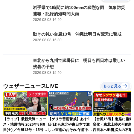
岩手県で1時間に約100mmの猛烈な雨 気象防災
速報・記録的短時間大雨
2026.08.08 16:40
動きの鈍い台風13号 沖縄は明日も荒天に警戒
2026.08.08 16:30
東北から九州で猛暑日に 明日も西日本は厳しい
残暑の予想
2026.08.08 15:40
ウェザーニュースLiVE
もっと見る
ライブ放送中
【ライブ】最新天気ニュー
【ゲリラ雷雨警戒】あす9
【台風15号】進路に複雑
ス・地震情報 2026年8月8
日(日)も東北や東日本で激
変化・東北上陸の可能性
日(土) ／台風13号・15号
しい雷雨のおそれ 午前中か
西日本へ影響拡大の不確