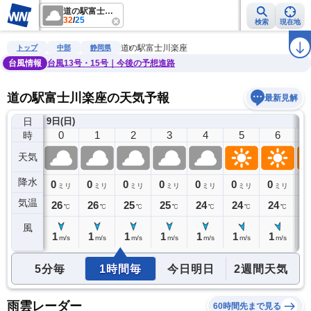
道の駅富士川楽座
32
/
25
検索
現在地
雨雲レーダー
台風情報
地震情報
警報・注意報
2週間天気
ラ
道の駅富士川楽座
トップ
中部
静岡県
台風情報
台風13号・15号｜今後の予想進路
道の駅富士川楽座の天気予報
最新見解
日
8日(土)
9日(日)
23
0
1
2
3
4
5
6
時
天気
降水
0
0
0
0
0
0
0
0
0
ミリ
ミリ
ミリ
ミリ
ミリ
ミリ
ミリ
ミリ
気温
26
26
26
25
25
24
24
24
2
℃
℃
℃
℃
℃
℃
℃
℃
風
1
1
1
1
1
1
1
1
0
m/s
m/s
m/s
m/s
m/s
m/s
m/s
m/s
5分毎
1時間毎
今日明日
2週間天気
雨雲レーダー
60時間先まで見る