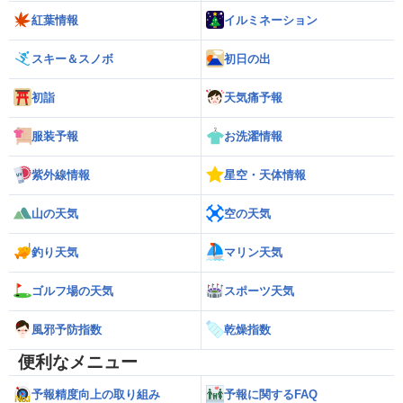
紅葉情報
イルミネーション
スキー＆スノボ
初日の出
初詣
天気痛予報
服装予報
お洗濯情報
紫外線情報
星空・天体情報
山の天気
空の天気
釣り天気
マリン天気
ゴルフ場の天気
スポーツ天気
風邪予防指数
乾燥指数
便利なメニュー
予報精度向上の取り組み
予報に関するFAQ