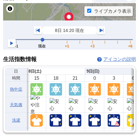
生活指数情報
アイコンの説明
日
8日(土)
9日(日)
15
18
21
0
3
6
時間
熱中症
天気痛
洗濯