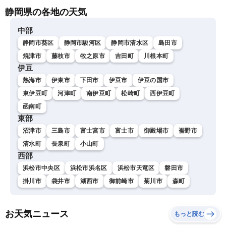
静岡県の各地の天気
中部
静岡市葵区
静岡市駿河区
静岡市清水区
島田市
焼津市
藤枝市
牧之原市
吉田町
川根本町
伊豆
熱海市
伊東市
下田市
伊豆市
伊豆の国市
東伊豆町
河津町
南伊豆町
松崎町
西伊豆町
函南町
東部
沼津市
三島市
富士宮市
富士市
御殿場市
裾野市
清水町
長泉町
小山町
西部
浜松市中央区
浜松市浜名区
浜松市天竜区
磐田市
掛川市
袋井市
湖西市
御前崎市
菊川市
森町
お天気ニュース
もっと読む