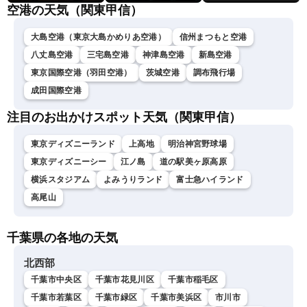
空港の天気（関東甲信）
大島空港（東京大島かめりあ空港）
信州まつもと空港
八丈島空港
三宅島空港
神津島空港
新島空港
東京国際空港（羽田空港）
茨城空港
調布飛行場
成田国際空港
注目のお出かけスポット天気（関東甲信）
東京ディズニーランド
上高地
明治神宮野球場
東京ディズニーシー
江ノ島
道の駅美ヶ原高原
横浜スタジアム
よみうりランド
富士急ハイランド
高尾山
千葉県の各地の天気
北西部
千葉市中央区
千葉市花見川区
千葉市稲毛区
千葉市若葉区
千葉市緑区
千葉市美浜区
市川市