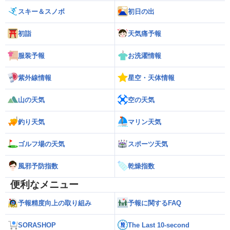
スキー＆スノボ
初日の出
初詣
天気痛予報
服装予報
お洗濯情報
紫外線情報
星空・天体情報
山の天気
空の天気
釣り天気
マリン天気
ゴルフ場の天気
スポーツ天気
風邪予防指数
乾燥指数
便利なメニュー
予報精度向上の取り組み
予報に関するFAQ
SORASHOP
The Last 10-second