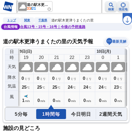
道の駅木更津うまくたの里
33
/
21
検索
現在地
雨雲レーダー
台風情報
地震情報
警報・注意報
2週間天気
ラ
道の駅木更津うまくたの里
トップ
関東
千葉県
台風情報
台風13号・15号・16号｜今後の予想進路
道の駅木更津うまくたの里の天気予報
最新見解
日
9日(日)
10日(月)
18
19
20
21
22
23
0
1
時
天気
降水
0
0
0
0
0
0
0
0
0
ミリ
ミリ
ミリ
ミリ
ミリ
ミリ
ミリ
ミリ
気温
26
25
25
25
24
24
24
23
2
℃
℃
℃
℃
℃
℃
℃
℃
風
1
1
0
0
0
0
0
0
0
m/s
m/s
m/s
m/s
m/s
m/s
m/s
m/s
5分毎
1時間毎
今日明日
2週間天気
施設の見どころ