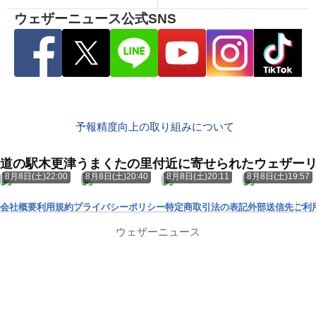
ウェザーニュース公式SNS
予報精度向上の取り組みについて
道の駅木更津うまくたの里付近に寄せられたウェザー
8月8日(土)22:00
8月8日(土)20:40
8月8日(土)20:11
8月8日(土)19:57
会社概要
利用規約
プライバシーポリシー
特定商取引法の表記
外部送信先
ご利
ウェザーニュース