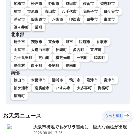
船橋市
松戸市
野田市
成田市
佐倉市
習志野市
柏市
市原市
流山市
八千代市
我孫子市
鎌ケ谷市
浦安市
四街道市
八街市
印西市
白井市
富里市
酒々井町
栄町
北東部
銚子市
茂原市
東金市
旭市
匝瑳市
香取市
山武市
大網白里市
神崎町
多古町
東庄町
九十九里町
芝山町
横芝光町
一宮町
睦沢町
長生村
白子町
長柄町
長南町
南部
館山市
木更津市
勝浦市
鴨川市
君津市
富津市
袖ケ浦市
南房総市
いすみ市
大多喜町
御宿町
鋸南町
お天気ニュース
もっと読む
大阪市街地でもゲリラ雷雨に 巨大な雨柱が出現
2026.08.09 17:25