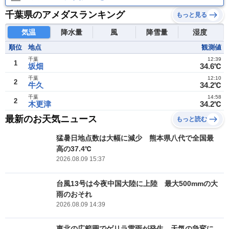
千葉県のアメダスランキング
もっと見る
気温
降水量
風
降雪量
湿度
順位
地点
観測値
千葉
12:39
1
坂畑
34.6℃
千葉
12:10
2
牛久
34.2℃
千葉
14:58
2
木更津
34.2℃
最新のお天気ニュース
もっと読む
猛暑日地点数は大幅に減少 熊本県八代で全国最
高の37.4℃
2026.08.09 15:37
台風13号は今夜中国大陸に上陸 最大500mmの大
雨のおそれ
2026.08.09 14:39
東北の広範囲でゲリラ雷雨が発生 天気の急変に