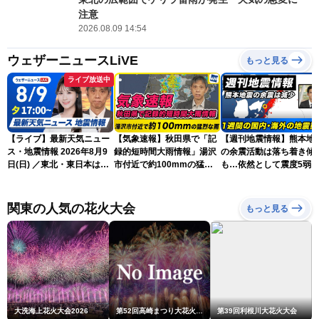
注意
2026.08.09 14:54
ウェザーニュースLiVE
もっと見る
ライブ放送中
【ライブ】最新天気ニュー
【気象速報】秋田県で「記
【週刊地震情報】熊本地
ス・地震情報 2026年8月9
録的短時間大雨情報」湯沢
の余震活動は落ち着き傾
日(日) ／東北・東日本は急
市付近で約100mmの猛烈
も…依然として震度5弱
な雷雨に注意〈ウェザーニ
な雨
戒
ュースLiVEイブニング・戸
北美月／芳野達郎〉
関東の人気の花火大会
もっと見る
大洗海上花火大会2026
第52回高崎まつり大花火大会
第39回利根川大花火大会