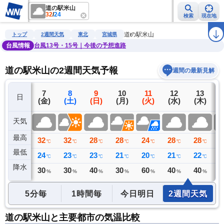
道の駅米山
32
/
24
検索
現在地
雨雲レーダー
台風情報
地震情報
警報・注意報
2週間天気
ラ
道の駅米山
トップ
2週間天気
東北
宮城県
台風情報
台風13号・15号｜今後の予想進路
道の駅米山の2週間天気予報
週間の最新見解
6
7
8
9
10
11
12
13
日
(木)
(金)
(土)
(日)
(月)
(火)
(水)
(木)
(
天気
最高
31
32
32
28
28
24
28
28
2
℃
℃
℃
℃
℃
℃
℃
℃
最低
20
24
23
23
21
20
21
22
2
℃
℃
℃
℃
℃
℃
℃
℃
降水
0
30
30
40
30
60
40
40
4
ミリ
%
%
%
%
%
%
%
5分毎
1時間毎
今日明日
2週間天気
道の駅米山と主要都市の気温比較