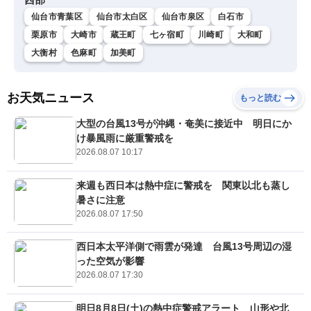
仙台市青葉区
仙台市太白区
仙台市泉区
白石市
栗原市
大崎市
蔵王町
七ヶ宿町
川崎町
大和町
大衡村
色麻町
加美町
お天気ニュース
もっと読む
大型の台風13号が沖縄・奄美に接近中 明日にか
け暴風雨に厳重警戒を
2026.08.07 10:17
来週も西日本は熱中症に警戒を 関東以北も蒸し
暑さに注意
2026.08.07 17:50
西日本太平洋側で雨雲が発達 台風13号周辺の湿
った空気が影響
2026.08.07 17:30
明日8月8日(土)の熱中症警戒アラート 山形や北