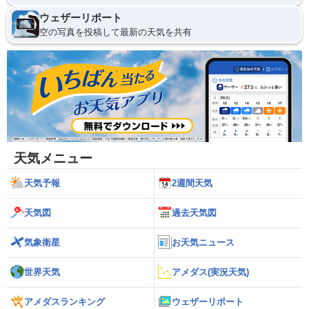
ウェザーリポート
空の写真を投稿して最新の天気を共有
天気メニュー
天気予報
2週間天気
天気図
過去天気図
気象衛星
お天気ニュース
世界天気
アメダス(実況天気)
アメダスランキング
ウェザーリポート