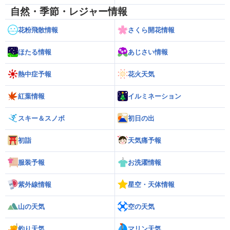
自然・季節・レジャー情報
花粉飛散情報
さくら開花情報
ほたる情報
あじさい情報
熱中症予報
花火天気
紅葉情報
イルミネーション
スキー＆スノボ
初日の出
初詣
天気痛予報
服装予報
お洗濯情報
紫外線情報
星空・天体情報
山の天気
空の天気
釣り天気
マリン天気