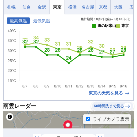
札幌
仙台
金沢
東京
横浜
名古屋
京都
大阪
広
集計期間：8月7日(金)～8月16日(日)
最高気温
最低気温
道の駅米山
東京
東京の天気を見る
雨雲レーダー
60時間先まで見る