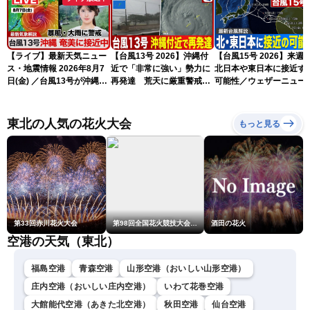
【ライブ】最新天気ニュー
【台風13号 2026】沖縄付
【台風15号 2026】来週
ス・地震情報 2026年8月7
近で「非常に強い」勢力に
北日本や東日本に接近す
日(金) ／台風13号が沖縄・
再発達 荒天に厳重警戒を
可能性／ウェザーニュー
奄美に最接近へ 令和8年
（7日18時最新情報）
気象予報士解説（7日16
熊本地震情報〈ウェザーニ
更新）
ュースLiVEイブニング・小
東北の人気の花火大会
もっと見る
川千奈／内藤邦裕〉
第33回赤川花火大会
第98回全国花火競技大会「大曲の花火」
酒田の花火
空港の天気（東北）
福島空港
青森空港
山形空港（おいしい山形空港）
庄内空港（おいしい庄内空港）
いわて花巻空港
大館能代空港（あきた北空港）
秋田空港
仙台空港