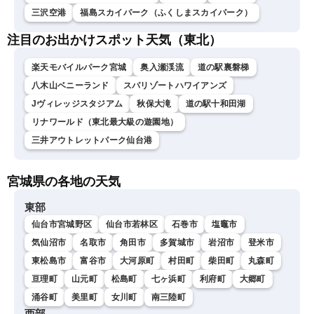
三沢空港
福島スカイパーク（ふくしまスカイパーク）
注目のお出かけスポット天気（東北）
楽天モバイルパーク宮城
奥入瀬渓流
道の駅裏磐梯
八木山ベニーランド
スパリゾートハワイアンズ
Jヴィレッジスタジアム
秋保大滝
道の駅十和田湖
リナワールド（東北最大級の遊園地）
三井アウトレットパーク仙台港
宮城県の各地の天気
東部
仙台市宮城野区
仙台市若林区
石巻市
塩竈市
気仙沼市
名取市
角田市
多賀城市
岩沼市
登米市
東松島市
富谷市
大河原町
村田町
柴田町
丸森町
亘理町
山元町
松島町
七ヶ浜町
利府町
大郷町
涌谷町
美里町
女川町
南三陸町
西部