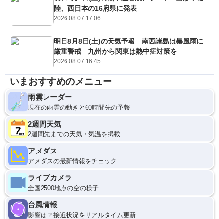
陸、西日本の16府県に発表
2026.08.07 17:06
明日8月8日(土)の天気予報 南西諸島は暴風雨に
厳重警戒 九州から関東は熱中症対策を
2026.08.07 16:45
いまおすすめのメニュー
雨雲レーダー
現在の雨雲の動きと60時間先の予報
2週間天気
2週間先までの天気・気温を掲載
アメダス
アメダスの最新情報をチェック
ライブカメラ
全国2500地点の空の様子
台風情報
影響は？接近状況をリアルタイム更新