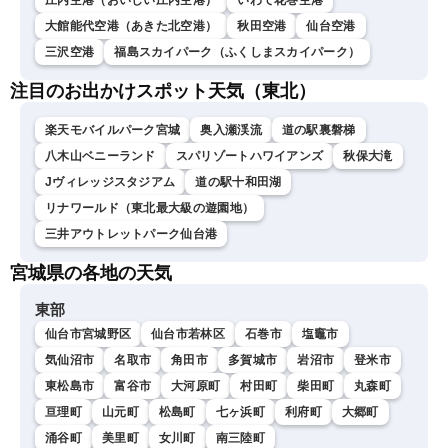
庄内空港（おいしい庄内空港）
いわて花巻空港
大館能代空港（あきた北空港）
秋田空港
仙台空港
三沢空港
福島スカイパーク（ふくしまスカイパーク）
注目のお出かけスポット天気（東北）
楽天モバイルパーク宮城
奥入瀬渓流
道の駅裏磐梯
八木山ベニーランド
スパリゾートハワイアンズ
秋保大滝
Jヴィレッジスタジアム
道の駅十和田湖
リナワールド（東北最大級の遊園地）
三井アウトレットパーク仙台港
宮城県の各地の天気
東部
仙台市宮城野区
仙台市若林区
石巻市
塩竈市
気仙沼市
名取市
角田市
多賀城市
岩沼市
登米市
東松島市
富谷市
大河原町
村田町
柴田町
丸森町
亘理町
山元町
松島町
七ヶ浜町
利府町
大郷町
涌谷町
美里町
女川町
南三陸町