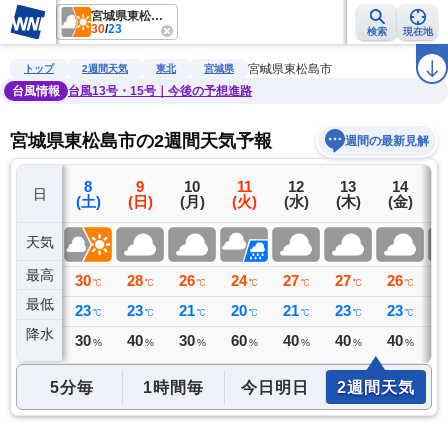
宮城県東松島市
30
/
23
検索
現在地
雨雲レーダー
台風情報
地震情報
警報・注意報
2週間天気
ラ
宮城県東松島市
トップ
2週間天気
東北
宮城県
台風情報
台風13号・15号｜今後の予想進路
宮城県東松島市の2週間天気予報
週間の最新見解
7
8
9
10
11
12
13
14
日
(金)
(土)
(日)
(月)
(火)
(水)
(木)
(金)
(
天気
最高
30
30
28
26
24
27
27
26
2
℃
℃
℃
℃
℃
℃
℃
℃
最低
24
23
23
21
20
21
23
23
2
℃
℃
℃
℃
℃
℃
℃
℃
降水
0
30
40
30
60
40
40
40
4
ミリ
%
%
%
%
%
%
%
5分毎
1時間毎
今日明日
2週間天気