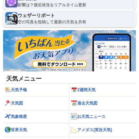
影響は？接近状況をリアルタイム更新
ウェザーリポート
空の写真を投稿して最新の天気を共有
天気メニュー
天気予報
2週間天気
天気図
過去天気図
気象衛星
お天気ニュース
世界天気
アメダス(実況天気)