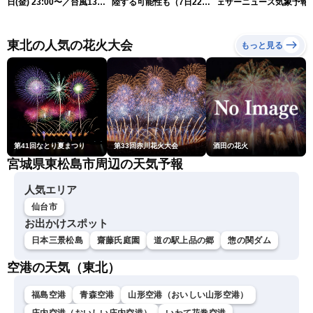
日(金) 23:00〜／台風13号
陸する可能性も（7日22時
ェザーニュース気象予報
の影響長引く 〈ウェザーニ
情報）
解説（7日22時情報）
ュースLiVE・川畑玲〉
東北の人気の花火大会
もっと見る
第41回なとり夏まつり
第33回赤川花火大会
酒田の花火
宮城県東松島市周辺の天気予報
人気エリア
仙台市
お出かけスポット
日本三景松島
齋藤氏庭園
道の駅上品の郷
惣の関ダム
空港の天気（東北）
福島空港
青森空港
山形空港（おいしい山形空港）