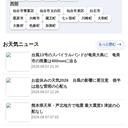
西部
仙台市青葉区
仙台市太白区
仙台市泉区
白石市
栗原市
大崎市
蔵王町
七ヶ宿町
川崎町
大和町
大衡村
色麻町
加美町
お天気ニュース
もっと読む
台風13号のスパイラルバンドが奄美大島に 奄美
市の雨量は400mmに迫る
2026.08.07 21:35
お盆休みの天気2026 台風の影響に要注意 後半
は急な雷雨の心配も
2026.08.07 12:26
熊本県天草・芦北地方で地震 最大震度3 津波の心
配なし
2026.08.07 07:02