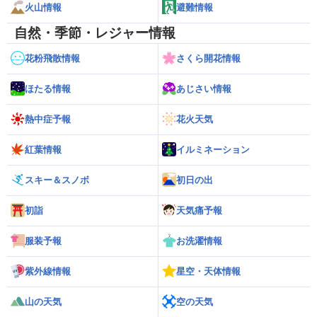
火山情報
避難情報
自然・季節・レジャー情報
花粉飛散情報
さくら開花情報
ほたる情報
あじさい情報
熱中症予報
花火天気
紅葉情報
イルミネーション
スキー＆スノボ
初日の出
初詣
天気痛予報
服装予報
お洗濯情報
紫外線情報
星空・天体情報
山の天気
空の天気