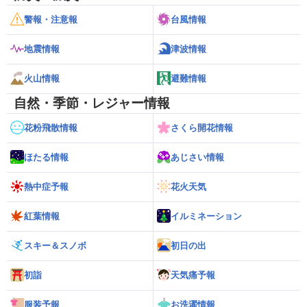
警報・注意報
台風情報
地震情報
津波情報
火山情報
避難情報
自然・季節・レジャー情報
花粉飛散情報
さくら開花情報
ほたる情報
あじさい情報
熱中症予報
花火天気
紅葉情報
イルミネーション
スキー＆スノボ
初日の出
初詣
天気痛予報
服装予報
お洗濯情報