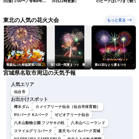
日(金) 1:00〜／令和8年熊
（6日22時更新）
のピークはいつまで続く
本地震情報 台風13号が沖
（6日18時更新）
縄に接近〈ウェザーニュー
スLiVE〉
東北の人気の花火大会
もっと見る
青森ねぶた祭協賛第72回青森花火大会
第73回一関夏まつり 磐井川川開き花火大会
第41回なとり夏まつり
宮城県名取市周辺の天気予報
人気エリア
仙台市
お出かけスポット
樽水ダム
カメイアリーナ仙台（仙台市体育館）
RVパーク KJパーク
ゼビオアリーナ仙台
八木山動物公園 フジサキの杜
八木山ベニーランド
スマイルグリコパーク
楽天モバイルパーク宮城