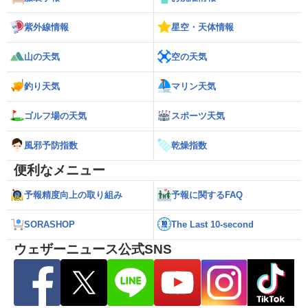
紫外線情報
星空・天体情報
山の天気
空の天気
釣り天気
マリン天気
ゴルフ場の天気
スポーツ天気
風邪予防指数
乾燥指数
便利なメニュー
予報精度向上の取り組み
予報に関するFAQ
SORASHOP
The Last 10-second
ウェザーニュース公式SNS