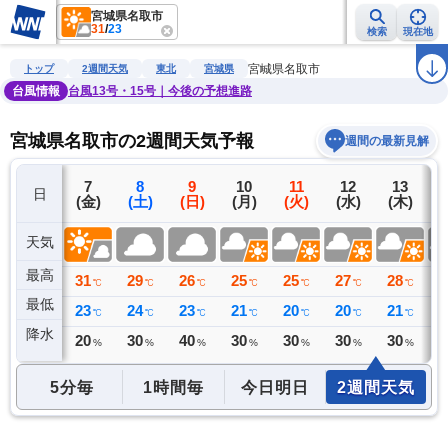
宮城県名取市
31
/
23
検索
現在地
雨雲レーダー
台風情報
地震情報
警報・注意報
2週間天気
ラ
宮城県名取市
トップ
2週間天気
東北
宮城県
台風情報
台風13号・15号｜今後の予想進路
宮城県名取市の2週間天気予報
週間の最新見解
6
7
8
9
10
11
12
13
日
(木)
(金)
(土)
(日)
(月)
(火)
(水)
(木)
(
天気
最高
28
31
29
26
25
25
27
28
2
℃
℃
℃
℃
℃
℃
℃
℃
最低
21
23
24
23
21
20
20
21
2
℃
℃
℃
℃
℃
℃
℃
℃
降水
0
20
30
40
30
30
30
30
6
ミリ
%
%
%
%
%
%
%
5分毎
1時間毎
今日明日
2週間天気