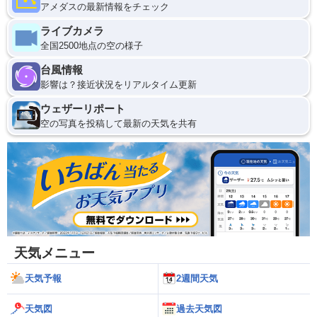
アメダスの最新情報をチェック
ライブカメラ
全国2500地点の空の様子
台風情報
影響は？接近状況をリアルタイム更新
ウェザーリポート
空の写真を投稿して最新の天気を共有
天気メニュー
天気予報
2週間天気
天気図
過去天気図