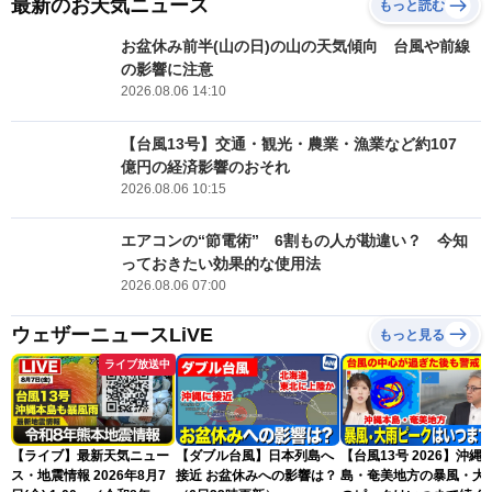
最新のお天気ニュース
もっと読む
お盆休み前半(山の日)の山の天気傾向 台風や前線
の影響に注意
2026.08.06 14:10
【台風13号】交通・観光・農業・漁業など約107
億円の経済影響のおそれ
2026.08.06 10:15
エアコンの“節電術” 6割もの人が勘違い？ 今知
っておきたい効果的な使用法
2026.08.06 07:00
ウェザーニュースLiVE
もっと見る
ライブ放送中
【ライブ】最新天気ニュー
【ダブル台風】日本列島へ
【台風13号 2026】沖縄
ス・地震情報 2026年8月7
接近 お盆休みへの影響は？
島・奄美地方の暴風・大