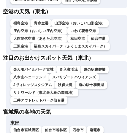
HASEKURA CAMP FIELD
仙台うみの杜水族館
空港の天気（東北）
福島空港
青森空港
山形空港（おいしい山形空港）
庄内空港（おいしい庄内空港）
いわて花巻空港
大館能代空港（あきた北空港）
秋田空港
仙台空港
三沢空港
福島スカイパーク（ふくしまスカイパーク）
注目のお出かけスポット天気（東北）
楽天モバイルパーク宮城
奥入瀬渓流
道の駅裏磐梯
八木山ベニーランド
スパリゾートハワイアンズ
Jヴィレッジスタジアム
秋保大滝
道の駅十和田湖
リナワールド（東北最大級の遊園地）
三井アウトレットパーク仙台港
宮城県の各地の天気
東部
仙台市宮城野区
仙台市若林区
石巻市
塩竈市