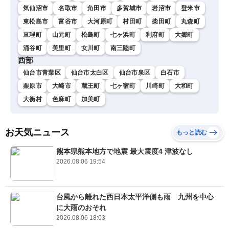
気仙沼市
名取市
角田市
多賀城市
岩沼市
登米市
東松島市
富谷市
大河原町
村田町
柴田町
丸森町
亘理町
山元町
松島町
七ヶ浜町
利府町
大郷町
涌谷町
美里町
女川町
南三陸町
西部
仙台市青葉区
仙台市太白区
仙台市泉区
白石市
栗原市
大崎市
蔵王町
七ヶ宿町
川崎町
大和町
大衡村
色麻町
加美町
お天気ニュース
もっと読む
熊本県熊本地方で地震 最大震度4 津波なし
2026.08.06 19:54
台風から離れた西日本太平洋側も雨 九州を中心
に大雨のおそれ
2026.08.06 18:03