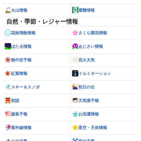
火山情報
避難情報
自然・季節・レジャー情報
花粉飛散情報
さくら開花情報
ほたる情報
あじさい情報
熱中症予報
花火天気
紅葉情報
イルミネーション
スキー＆スノボ
初日の出
初詣
天気痛予報
服装予報
お洗濯情報
紫外線情報
星空・天体情報