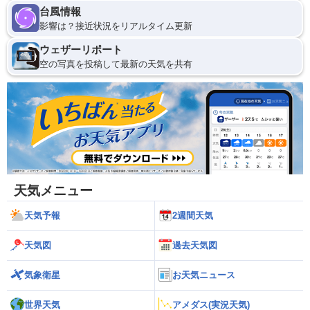
台風情報
影響は？接近状況をリアルタイム更新
ウェザーリポート
空の写真を投稿して最新の天気を共有
天気メニュー
天気予報
2週間天気
天気図
過去天気図
気象衛星
お天気ニュース
世界天気
アメダス(実況天気)