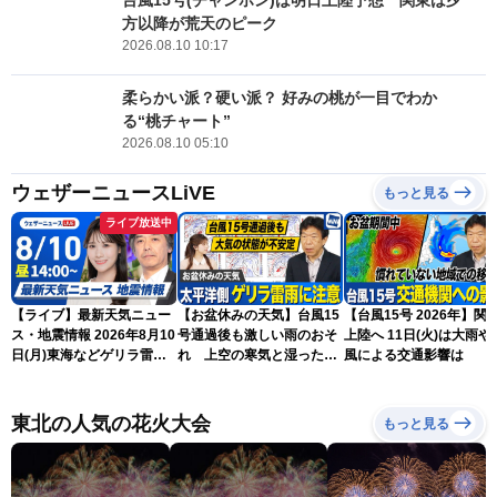
方以降が荒天のピーク
2026.08.10 10:17
柔らかい派？硬い派？ 好みの桃が一目でわか
る“桃チャート”
2026.08.10 05:10
ウェザーニュースLiVE
もっと見る
ライブ放送中
【ライブ】最新天気ニュー
【お盆休みの天気】台風15
【台風15号 2026年】関
ス・地震情報 2026年8月10
号通過後も激しい雨のおそ
上陸へ 11日(火)は大雨や
日(月)東海などゲリラ雷雨
れ 上空の寒気と湿った空
風による交通影響は
に注意 東北や関東は早めの
気でゲリラ雷雨に注意
台風対策を〈ウェザーニュ
ースLiVEアフタヌーン・戸
東北の人気の花火大会
もっと見る
北美月／宇野沢達也〉