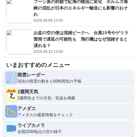
フーシ派の封鎖で紅海の物流に変化 ホルムズ海
峡の混乱が日本のエネルギー輸送にも影響のおそ
れ
2026.08.09 12:45
お盆の空の便は混雑ピークへ 台風15号やゲリラ
雷雨で遅延の可能性も 飛行機はなぜ混雑すると
遅れる？
2026.08.10 13:00
いまおすすめのメニュー
雨雲レーダー
現在の雨雲の動きと60時間先の予報
2週間天気
2週間先までの天気・気温を掲載
アメダス
アメダスの最新情報をチェック
ライブカメラ
全国2500地点の空の様子