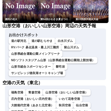
酒田の花火
第54回かわさき夏まつり花火大会「おらが自慢のでっかい花火」
第33回赤川花火大会
山形空港（おいしい山形空港）周辺の天気予報
お出かけスポット
道の駅河北
道の駅むらやま
白水川ダム
RVパーク 碁点温泉・最上川三難所
留山川ダム
山形県総合運動公園メインアリーナ
NDソフトスタジアム山形（山形県総合運動公園陸上競技場）
山形市総合スポーツセンター
磐司岩
サンビレッジ徳良湖オートキャンプ場
空港の天気（東北）
福島空港
青森空港
山形空港（おいしい山形空港）
庄内空港（おいしい庄内空港）
いわて花巻空港
大館能代空港（あきた北空港）
秋田空港
仙台空港