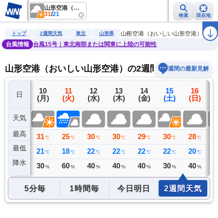
山形空港（おいしい山形空港）
31
/
21
検索
現在地
雨雲レーダー
台風情報
地震情報
警報・注意報
2週間天気
ラ
山形空港（おいしい山形空港）
トップ
2週間天気
東北
山形県
台風情報
台風15号｜東北南部または関東に上陸の可能性
山形空港（おいしい山形空港）の2週間天気予報
週間の最新見解
9
10
11
12
13
14
15
16
日
(日)
(月)
(火)
(水)
(木)
(金)
(土)
(日)
(
天気
最高
29
31
25
30
30
29
30
28
2
℃
℃
℃
℃
℃
℃
℃
℃
最低
22
21
18
22
22
22
22
20
2
℃
℃
℃
℃
℃
℃
℃
℃
降水
28
30
60
40
40
40
30
40
4
ミリ
%
%
%
%
%
%
%
5分毎
1時間毎
今日明日
2週間天気