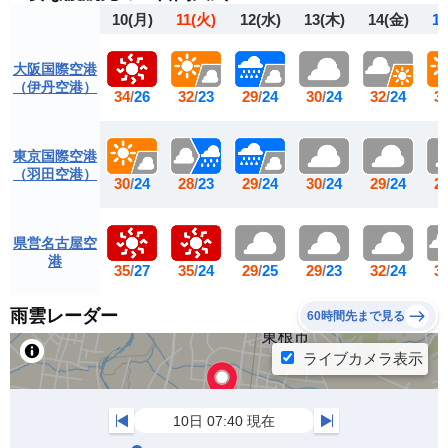
10
(月)
11
(火)
12
(水)
13
(木)
14
(金)
15
大阪国際空港
（伊丹空港）
34
/
26
32
/
23
29
/
24
30
/
24
32
/
24
3
東京国際空港
（羽田空港）
30
/
24
28
/
23
29
/
24
30
/
24
29
/
24
2
県営名古屋空
港
35
/
27
35
/
24
29
/
25
29
/
23
32
/
24
3
雨雲レーダー
60時間先まで見る