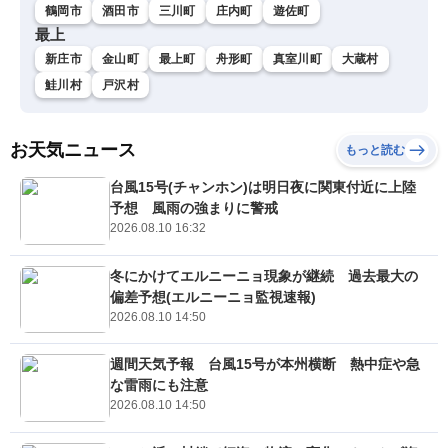
鶴岡市
酒田市
三川町
庄内町
遊佐町
最上
新庄市
金山町
最上町
舟形町
真室川町
大蔵村
鮭川村
戸沢村
お天気ニュース
もっと読む
台風15号(チャンホン)は明日夜に関東付近に上陸
予想 風雨の強まりに警戒
2026.08.10 16:32
冬にかけてエルニーニョ現象が継続 過去最大の
偏差予想(エルニーニョ監視速報)
2026.08.10 14:50
週間天気予報 台風15号が本州横断 熱中症や急
な雷雨にも注意
2026.08.10 14:50