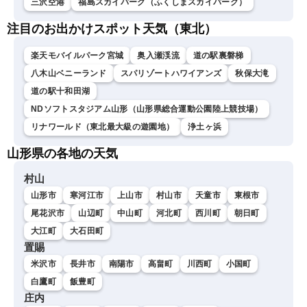
三沢空港
福島スカイパーク（ふくしまスカイパーク）
注目のお出かけスポット天気（東北）
楽天モバイルパーク宮城
奥入瀬渓流
道の駅裏磐梯
八木山ベニーランド
スパリゾートハワイアンズ
秋保大滝
道の駅十和田湖
NDソフトスタジアム山形（山形県総合運動公園陸上競技場）
リナワールド（東北最大級の遊園地）
浄土ヶ浜
山形県の各地の天気
村山
山形市
寒河江市
上山市
村山市
天童市
東根市
尾花沢市
山辺町
中山町
河北町
西川町
朝日町
大江町
大石田町
置賜
米沢市
長井市
南陽市
高畠町
川西町
小国町
白鷹町
飯豊町
庄内