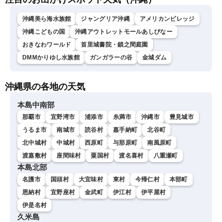
沖縄美ら海水族館
ジャングリア沖縄
アメリカンビレッジ
沖縄こどもの国
沖縄アウトレットモールあしびなー
おきなわワールド
首里城書院・鎖之間庭園
DMMかりゆし水族館
ガンガラーの谷
金城ダム
沖縄県の各地の天気
本島中南部
那覇市
宜野湾市
浦添市
糸満市
沖縄市
豊見城市
うるま市
南城市
読谷村
嘉手納町
北谷町
北中城村
中城村
西原町
与那原町
南風原町
渡嘉敷村
座間味村
粟国村
渡名喜村
八重瀬町
本島北部
名護市
国頭村
大宜味村
東村
今帰仁村
本部町
恩納村
宜野座村
金武町
伊江村
伊平屋村
伊是名村
久米島