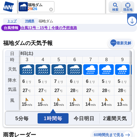
福地ダム
29
/
26
検索
現在地
雨雲レーダー
台風情報
地震情報
警報・注意報
2週間天気
ラ
福地ダム
トップ
沖縄県
台風情報
台風13号・15号｜今後の予想進路
福地ダムの天気予報
最新見解
日
8日(土)
2
3
4
5
6
7
8
9
時
天気
降水
7
6
5
7
6
6
5
5
4
ミリ
ミリ
ミリ
ミリ
ミリ
ミリ
ミリ
ミリ
気温
27
27
27
27
28
27
28
28
2
℃
℃
℃
℃
℃
℃
℃
℃
風
13
15
15
16
15
14
14
13
1
m/s
m/s
m/s
m/s
m/s
m/s
m/s
m/s
5分毎
1時間毎
今日明日
2週間天気
雨雲レーダー
60時間先まで見る