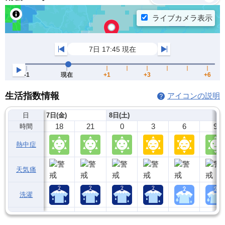
生活指数情報
アイコンの説明
日
7日(金)
8日(土)
18
21
0
3
6
9
時間
熱中症
天気痛
洗濯