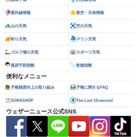
紫外線情報
星空・天体情報
山の天気
空の天気
釣り天気
マリン天気
ゴルフ場の天気
スポーツ天気
風邪予防指数
乾燥指数
便利なメニュー
予報精度向上の取り組み
予報に関するFAQ
SORASHOP
The Last 10-second
ウェザーニュース公式SNS