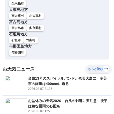
久米島町
大東島地方
南大東村
北大東村
宮古島地方
宮古島市
多良間村
石垣島地方
石垣市
竹富町
与那国島地方
与那国町
お天気ニュース
もっと読む
台風13号のスパイラルバンドが奄美大島に 奄美
市の雨量は400mmに迫る
2026.08.07 21:35
お盆休みの天気2026 台風の影響に要注意 後半
は急な雷雨の心配も
2026.08.07 12:26