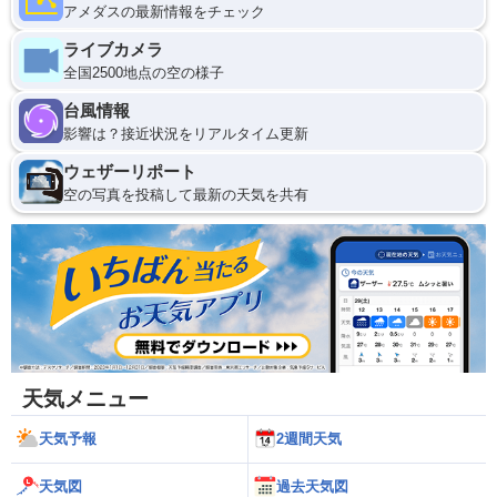
アメダスの最新情報をチェック
ライブカメラ
全国2500地点の空の様子
台風情報
影響は？接近状況をリアルタイム更新
ウェザーリポート
空の写真を投稿して最新の天気を共有
天気メニュー
天気予報
2週間天気
天気図
過去天気図