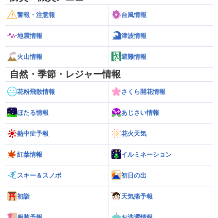
警報・注意報
台風情報
地震情報
津波情報
火山情報
避難情報
自然・季節・レジャー情報
花粉飛散情報
さくら開花情報
ほたる情報
あじさい情報
熱中症予報
花火天気
紅葉情報
イルミネーション
スキー＆スノボ
初日の出
初詣
天気痛予報
服装予報
お洗濯情報