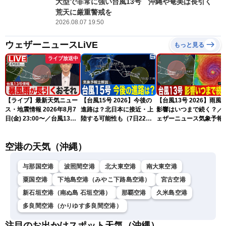
大型で非常に強い台風13号 沖縄や奄美は長引く
荒天に厳重警戒を
2026.08.07 19:50
ウェザーニュースLiVE
もっと見る
ライブ放送中
【ライブ】最新天気ニュー
【台風15号 2026】今後の
【台風13号 2026】雨風
ス・地震情報 2026年8月7
進路は？北日本に接近・上
影響はいつまで続く？／
日(金) 23:00〜／台風13号
陸する可能性も（7日22時
ェザーニュース気象予報
の影響長引く 〈ウェザーニ
情報）
解説（7日22時情報）
ュースLiVE・川畑玲〉
空港の天気（沖縄）
与那国空港
波照間空港
北大東空港
南大東空港
粟国空港
下地島空港（みやこ下路島空港）
宮古空港
新石垣空港（南ぬ島 石垣空港）
那覇空港
久米島空港
多良間空港（かりゆす多良間空港）
注目のお出かけスポット天気（沖縄）