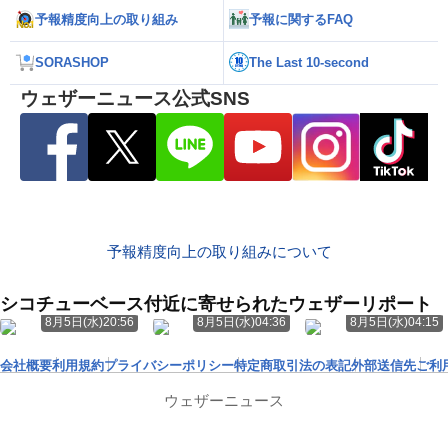
予報精度向上の取り組み
予報に関するFAQ
SORASHOP
The Last 10-second
ウェザーニュース公式SNS
予報精度向上の取り組みについて
シコチューベース付近に寄せられたウェザーリポート
8月5日(水)20:56
8月5日(水)04:36
8月5日(水)04:15
会社概要
利用規約
プライバシーポリシー
特定商取引法の表記
外部送信先
ご利
ウェザーニュース