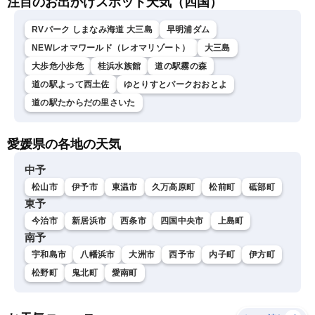
注目のお出かけスポット天気（四国）
RVパーク しまなみ海道 大三島
早明浦ダム
NEWレオマワールド（レオマリゾート）
大三島
大歩危小歩危
桂浜水族館
道の駅霧の森
道の駅よって西土佐
ゆとりすとパークおおとよ
道の駅たからだの里さいた
愛媛県の各地の天気
中予
松山市
伊予市
東温市
久万高原町
松前町
砥部町
東予
今治市
新居浜市
西条市
四国中央市
上島町
南予
宇和島市
八幡浜市
大洲市
西予市
内子町
伊方町
松野町
鬼北町
愛南町