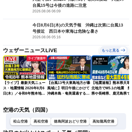
台風15号は今後の進路に注意
2026.08.06 06:09
今日8月6日(木)の天気予報 沖縄は次第に台風13
号接近 西日本や東海は危険な暑さ
2026.08.06 05:16
ウェザーニュースLiVE
もっと見る
ライブ放送中
【ライブ】最新天気ニュー
【台風13号大東島地方が暴
【地震速報】熊本県天草
ス・地震情報 2026年8月6
風域に】明日午後にかけて
北地方でM5.1の地震 熊
日(木）／令和8年熊本地震
沖縄本島・奄美通過する見
県や長崎県、鹿児島県で
情報／台風13号が大東島地
込み 早めの備えを※8月6
度4を観測
方に最接近 沖縄は荒天警
日10時更新
空港の天気（四国）
戒 〈ウェザーニュースLiVE
コーヒータイム・魚住茉由
／山口剛央〉
松山空港
高松空港
徳島阿波おどり空港
高知龍馬空港