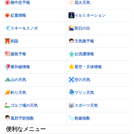
熱中症予報
花火天気
紅葉情報
イルミネーション
スキー＆スノボ
初日の出
初詣
天気痛予報
服装予報
お洗濯情報
紫外線情報
星空・天体情報
山の天気
空の天気
釣り天気
マリン天気
ゴルフ場の天気
スポーツ天気
風邪予防指数
乾燥指数
便利なメニュー