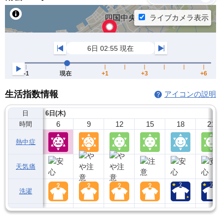
生活指数情報
アイコンの説明
日
6日(木)
6
9
12
15
18
21
時間
熱中症
天気痛
洗濯