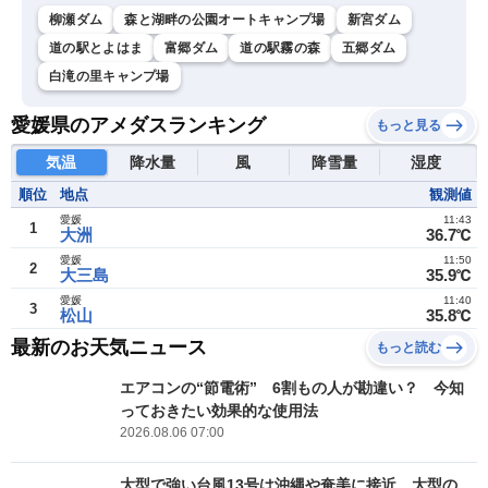
柳瀬ダム
森と湖畔の公園オートキャンプ場
新宮ダム
道の駅とよはま
富郷ダム
道の駅霧の森
五郷ダム
白滝の里キャンプ場
愛媛県のアメダスランキング
もっと見る
気温
降水量
風
降雪量
湿度
順位
地点
観測値
愛媛
11:43
1
大洲
36.7℃
愛媛
11:50
2
大三島
35.9℃
愛媛
11:40
3
松山
35.8℃
最新のお天気ニュース
もっと読む
エアコンの“節電術” 6割もの人が勘違い？ 今知
っておきたい効果的な使用法
2026.08.06 07:00
大型で強い台風13号は沖縄や奄美に接近 大型の