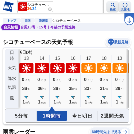
シコチューベース
36
/
24
検索
現在地
雨雲レーダー
台風情報
地震情報
警報・注意報
2週間天気
ラ
シコチューベース
トップ
四国
愛媛県
台風情報
台風13号・15号｜今後の予想進路
シコチューベースの天気予報
最新見解
日
6日(木)
12
13
14
15
16
17
18
19
時
天気
降水
0
0
0
0
0
0
0
0
0
ミリ
ミリ
ミリ
ミリ
ミリ
ミリ
ミリ
ミリ
気温
35
36
36
36
35
33
31
29
2
℃
℃
℃
℃
℃
℃
℃
℃
風
1
1
1
1
1
1
1
1
1
m/s
m/s
m/s
m/s
m/s
m/s
m/s
m/s
5分毎
1時間毎
今日明日
2週間天気
雨雲レーダー
60時間先まで見る