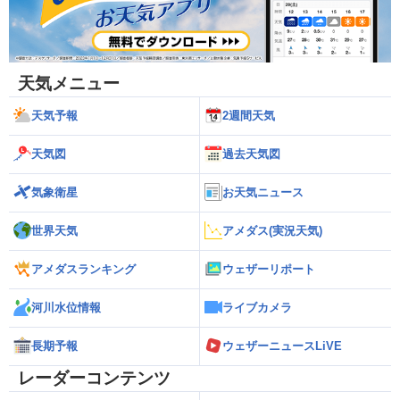
天気メニュー
天気予報
2週間天気
天気図
過去天気図
気象衛星
お天気ニュース
世界天気
アメダス(実況天気)
アメダスランキング
ウェザーリポート
河川水位情報
ライブカメラ
長期予報
ウェザーニュースLiVE
レーダーコンテンツ