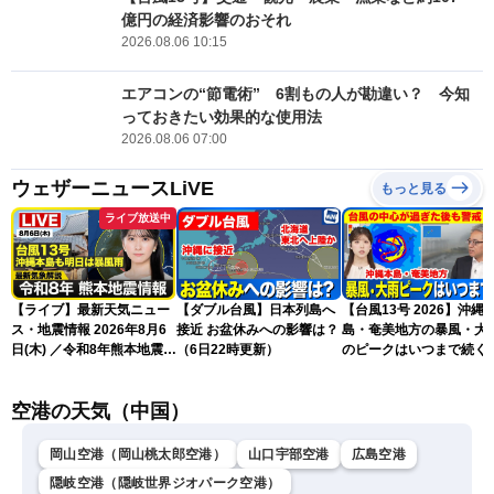
億円の経済影響のおそれ
2026.08.06 10:15
エアコンの“節電術” 6割もの人が勘違い？ 今知
っておきたい効果的な使用法
2026.08.06 07:00
ウェザーニュースLiVE
もっと見る
ライブ放送中
【ライブ】最新天気ニュー
【ダブル台風】日本列島へ
【台風13号 2026】沖縄
ス・地震情報 2026年8月6
接近 お盆休みへの影響は？
島・奄美地方の暴風・大
日(木) ／令和8年熊本地震情
（6日22時更新）
のピークはいつまで続く
報 沖縄・奄美を台風13号
（6日18時更新）
が直撃〈ウェザーニュース
空港の天気（中国）
LiVEムーン・駒木結衣／本
田竜也〉
岡山空港（岡山桃太郎空港）
山口宇部空港
広島空港
隠岐空港（隠岐世界ジオパーク空港）