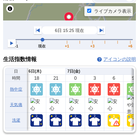
生活指数情報
アイコンの説明
日
6日(木)
7日(金)
18
21
0
3
6
9
時間
熱中症
天気痛
洗濯