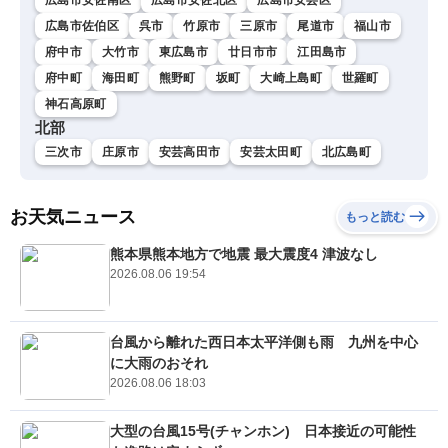
広島市佐伯区
呉市
竹原市
三原市
尾道市
福山市
府中市
大竹市
東広島市
廿日市市
江田島市
府中町
海田町
熊野町
坂町
大崎上島町
世羅町
神石高原町
北部
三次市
庄原市
安芸高田市
安芸太田町
北広島町
お天気ニュース
もっと読む
熊本県熊本地方で地震 最大震度4 津波なし
2026.08.06 19:54
台風から離れた西日本太平洋側も雨 九州を中心
に大雨のおそれ
2026.08.06 18:03
大型の台風15号(チャンホン) 日本接近の可能性