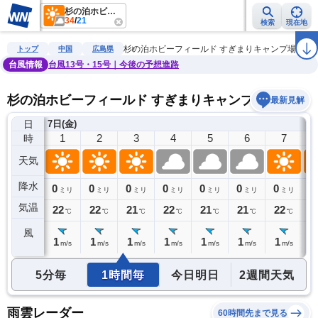
杉の泊ホビーフィールド すぎまりキャンプ場
34
/
21
検索
現在地
雨雲レーダー
台風情報
地震情報
警報・注意報
2週間天気
ラ
杉の泊ホビーフィールド すぎまりキャンプ場
トップ
中国
広島県
台風情報
台風13号・15号｜今後の予想進路
杉の泊ホビーフィールド すぎまりキャンプ場の天気
最新見解
日
)
7日(金)
0
1
2
3
4
5
6
7
時
天気
降水
0
0
0
0
0
0
0
0
0
ミリ
ミリ
ミリ
ミリ
ミリ
ミリ
ミリ
ミリ
気温
23
22
22
21
22
21
21
22
2
℃
℃
℃
℃
℃
℃
℃
℃
風
1
1
1
1
1
1
1
1
1
m/s
m/s
m/s
m/s
m/s
m/s
m/s
m/s
5分毎
1時間毎
今日明日
2週間天気
雨雲レーダー
60時間先まで見る