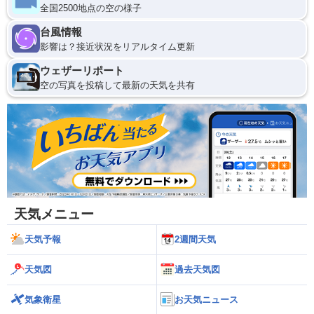
全国2500地点の空の様子
台風情報
影響は？接近状況をリアルタイム更新
ウェザーリポート
空の写真を投稿して最新の天気を共有
天気メニュー
天気予報
2週間天気
天気図
過去天気図
気象衛星
お天気ニュース