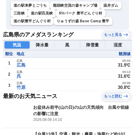
道の駅来夢とごうち
龍頭峡交流の森キャンプ場
温井ダム
三段峡
道の駅匹見峡
RVパーク 豊平どんぐり村
道の駅豊平どんぐり村
りゅうずの森 Base Camp 豊平
広島県のアメダスランキング
もっと見る
気温
降水量
風
降雪量
湿度
順位
地点
観測値
広島
00:03
1
広島
31.9℃
広島
00:13
2
呉
31.6℃
広島
00:06
3
竹原
30.8℃
最新のお天気ニュース
もっと読む
お盆休み前半(山の日)の山の天気傾向 台風や前線
の影響に注意
2026.08.06 14:10
【台風13号】交通・観光・農業・漁業など約107