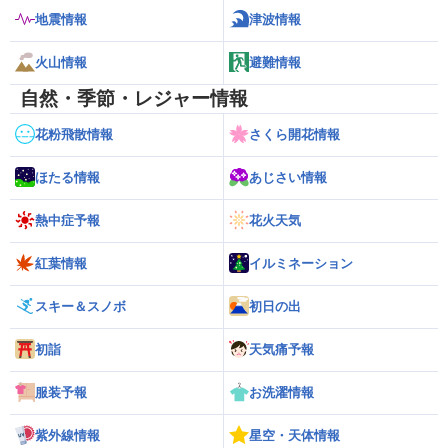
地震情報
津波情報
火山情報
避難情報
自然・季節・レジャー情報
花粉飛散情報
さくら開花情報
ほたる情報
あじさい情報
熱中症予報
花火天気
紅葉情報
イルミネーション
スキー＆スノボ
初日の出
初詣
天気痛予報
服装予報
お洗濯情報
紫外線情報
星空・天体情報