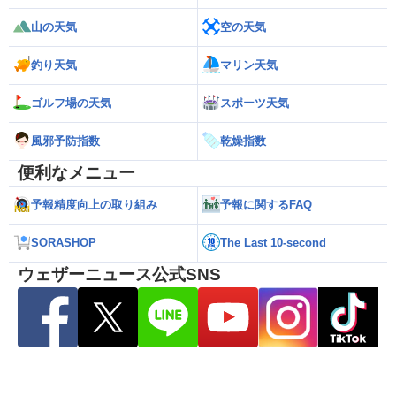
山の天気
空の天気
釣り天気
マリン天気
ゴルフ場の天気
スポーツ天気
風邪予防指数
乾燥指数
便利なメニュー
予報精度向上の取り組み
予報に関するFAQ
SORASHOP
The Last 10-second
ウェザーニュース公式SNS