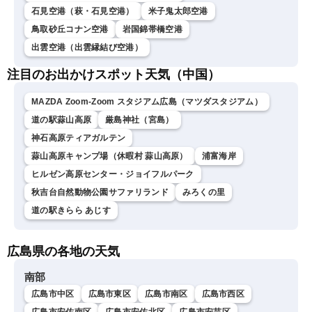
石見空港（萩・石見空港）
米子鬼太郎空港
鳥取砂丘コナン空港
岩国錦帯橋空港
出雲空港（出雲縁結び空港）
注目のお出かけスポット天気（中国）
MAZDA Zoom-Zoom スタジアム広島（マツダスタジアム）
道の駅蒜山高原
厳島神社（宮島）
神石高原ティアガルテン
蒜山高原キャンプ場（休暇村 蒜山高原）
浦富海岸
ヒルゼン高原センター・ジョイフルパーク
秋吉台自然動物公園サファリランド
みろくの里
道の駅きらら あじす
広島県の各地の天気
南部
広島市中区
広島市東区
広島市南区
広島市西区
広島市安佐南区
広島市安佐北区
広島市安芸区