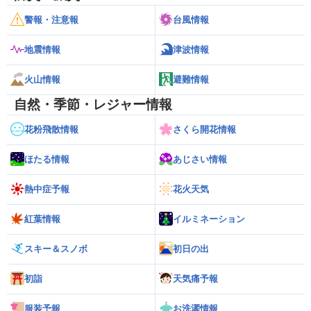
警報・注意報
台風情報
地震情報
津波情報
火山情報
避難情報
自然・季節・レジャー情報
花粉飛散情報
さくら開花情報
ほたる情報
あじさい情報
熱中症予報
花火天気
紅葉情報
イルミネーション
スキー＆スノボ
初日の出
初詣
天気痛予報
服装予報
お洗濯情報