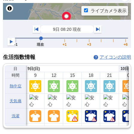
生活指数情報
アイコンの説明
日
9日(日)
10日(月
9
12
15
18
21
0
時間
熱中症
天気痛
洗濯