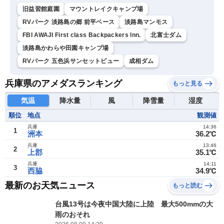
旧益習館庭園
マウントレイクキャンプ場
RVパーク 淡路島の郷 前平ベース
淡路島マンモス
FBI AWAJI First class Backpackers Inn.
北富士ダム
淡路島かわらや田園キャンプ場
RVパーク 五色浜サンセットビュー
成相ダム
兵庫県のアメダスランキング
もっと見る
気温
降水量
風
降雪量
湿度
順位
地点
観測値
兵庫
14:36
1
洲本
36.2℃
兵庫
13:46
2
上郡
35.1℃
兵庫
14:11
3
西脇
34.9℃
最新のお天気ニュース
もっと読む
台風13号は今夜中国大陸に上陸 最大500mmの大
雨のおそれ