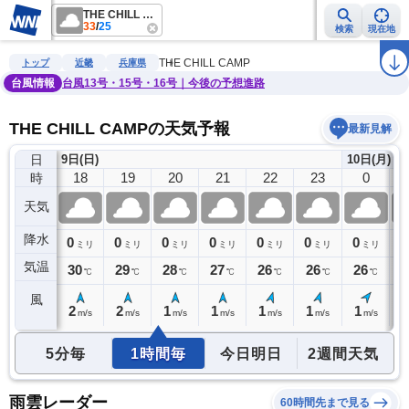
THE CHILL CAMP
33
/
25
検索
現在地
雨雲レーダー
台風情報
地震情報
警報・注意報
2週間天気
ラ
THE CHILL CAMP
トップ
近畿
兵庫県
台風情報
台風13号・15号・16号｜今後の予想進路
THE CHILL CAMPの天気予報
最新見解
日
9日(日)
10日(月)
17
18
19
20
21
22
23
0
時
天気
降水
0
0
0
0
0
0
0
0
0
ミリ
ミリ
ミリ
ミリ
ミリ
ミリ
ミリ
ミリ
気温
32
30
29
28
27
26
26
26
2
℃
℃
℃
℃
℃
℃
℃
℃
風
3
2
2
1
1
1
1
1
0
m/s
m/s
m/s
m/s
m/s
m/s
m/s
m/s
5分毎
1時間毎
今日明日
2週間天気
雨雲レーダー
60時間先まで見る