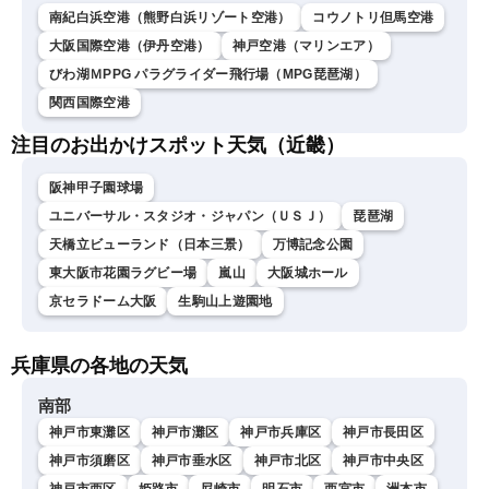
南紀白浜空港（熊野白浜リゾート空港）
コウノトリ但馬空港
大阪国際空港（伊丹空港）
神戸空港（マリンエア）
びわ湖ＭPPG パラグライダー飛行場（MPG琵琶湖）
関西国際空港
注目のお出かけスポット天気（近畿）
阪神甲子園球場
ユニバーサル・スタジオ・ジャパン（ＵＳＪ）
琵琶湖
天橋立ビューランド（日本三景）
万博記念公園
東大阪市花園ラグビー場
嵐山
大阪城ホール
京セラドーム大阪
生駒山上遊園地
兵庫県の各地の天気
南部
神戸市東灘区
神戸市灘区
神戸市兵庫区
神戸市長田区
神戸市須磨区
神戸市垂水区
神戸市北区
神戸市中央区
神戸市西区
姫路市
尼崎市
明石市
西宮市
洲本市