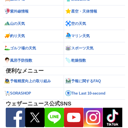
紫外線情報
星空・天体情報
山の天気
空の天気
釣り天気
マリン天気
ゴルフ場の天気
スポーツ天気
風邪予防指数
乾燥指数
便利なメニュー
予報精度向上の取り組み
予報に関するFAQ
SORASHOP
The Last 10-second
ウェザーニュース公式SNS