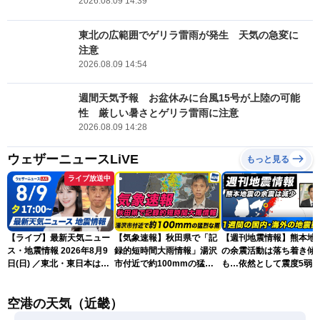
2026.08.09 14:39
東北の広範囲でゲリラ雷雨が発生 天気の急変に
注意
2026.08.09 14:54
週間天気予報 お盆休みに台風15号が上陸の可能
性 厳しい暑さとゲリラ雷雨に注意
2026.08.09 14:28
ウェザーニュースLiVE
もっと見る
ライブ放送中
【ライブ】最新天気ニュー
【気象速報】秋田県で「記
【週刊地震情報】熊本地
ス・地震情報 2026年8月9
録的短時間大雨情報」湯沢
の余震活動は落ち着き傾
日(日) ／東北・東日本は急
市付近で約100mmの猛烈
も…依然として震度5弱
な雷雨に注意〈ウェザーニ
な雨
戒
ュースLiVEイブニング・戸
空港の天気（近畿）
北美月／芳野達郎〉