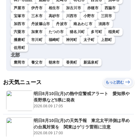
芦屋市
伊丹市
相生市
加古川市
赤穂市
西脇市
宝塚市
三木市
高砂市
川西市
小野市
三田市
加西市
丹波篠山市
丹波市
南あわじ市
淡路市
宍粟市
加東市
たつの市
猪名川町
多可町
稲美町
播磨町
市川町
福崎町
神河町
太子町
上郡町
佐用町
北部
豊岡市
養父市
朝来市
香美町
新温泉町
お天気ニュース
もっと読む
明日8月10日(月)の熱中症警戒アラート 愛知県や
長野県など5県に発表
2026.08.09 17:05
明日8月10日(月)の天気予報 東北太平洋側は早め
の台風対策を 関東はゲリラ雷雨に注意
2026.08.09 17:00