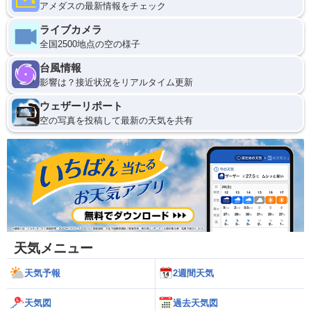
アメダスの最新情報をチェック
ライブカメラ
全国2500地点の空の様子
台風情報
影響は？接近状況をリアルタイム更新
ウェザーリポート
空の写真を投稿して最新の天気を共有
天気メニュー
天気予報
2週間天気
天気図
過去天気図