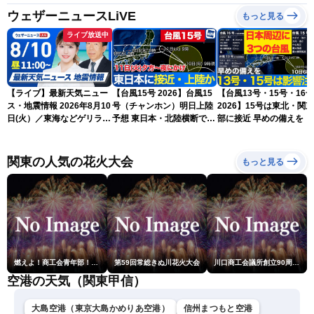
ウェザーニュースLiVE
もっと見る
ライブ放送中
【ライブ】最新天気ニュー
【台風15号 2026】台風15
【台風13号・15号・16号
ス・地震情報 2026年8月10
号（チャンホン）明日上陸
2026】15号は東北・関
日(火）／東海などゲリラ雷
予想 東日本・北陸横断で大
部に接近 早めの備えを（
雨に注意 東北や関東は早め
雨や暴風に要警戒（10日9
日6時更新）
の台風対策を〈ウェザーニ
時現在）
ュースLiVEコーヒータイ
関東の人気の花火大会
もっと見る
ム・小林李衣奈／有賀哲
夫〉
燃えよ！商工会青年部！！第23回こうのす花火大会
第59回常総きぬ川花火大会
川口商工会議所創立90周年・青年部40周年・女性会30周年記念 第6回川口花火大会
空港の天気（関東甲信）
大島空港（東京大島かめりあ空港）
信州まつもと空港