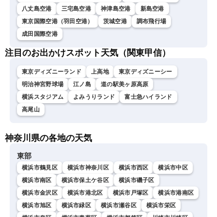
八丈島空港
三宅島空港
神津島空港
新島空港
東京国際空港（羽田空港）
茨城空港
調布飛行場
成田国際空港
注目のお出かけスポット天気（関東甲信）
東京ディズニーランド
上高地
東京ディズニーシー
明治神宮野球場
江ノ島
道の駅美ヶ原高原
横浜スタジアム
よみうりランド
富士急ハイランド
高尾山
神奈川県の各地の天気
東部
横浜市鶴見区
横浜市神奈川区
横浜市西区
横浜市中区
横浜市南区
横浜市保土ケ谷区
横浜市磯子区
横浜市金沢区
横浜市港北区
横浜市戸塚区
横浜市港南区
横浜市旭区
横浜市緑区
横浜市瀬谷区
横浜市栄区