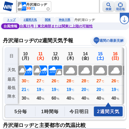
丹沢湖ロッヂ
30
/
21
検索
現在地
雨雲レーダー
台風情報
地震情報
警報・注意報
2週間天気
ラ
丹沢湖ロッヂ
トップ
2週間天気
関東
神奈川県
台風情報
台風15号｜東北南部または関東に上陸の可能性
丹沢湖ロッヂの2週間天気予報
週間の最新見解
9
10
11
12
13
14
15
16
日
(日)
(月)
(火)
(水)
(木)
(金)
(土)
(日)
(
天気
最高
31
30
27
26
28
28
27
26
2
℃
℃
℃
℃
℃
℃
℃
℃
最低
21
21
19
19
19
20
20
19
2
℃
℃
℃
℃
℃
℃
℃
℃
降水
0
30
40
60
40
40
40
40
6
ミリ
%
%
%
%
%
%
%
5分毎
1時間毎
今日明日
2週間天気
丹沢湖ロッヂと主要都市の気温比較