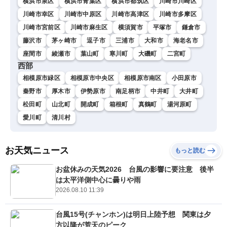
横浜市泉区
横浜市青葉区
横浜市都筑区
川崎市川崎区
川崎市幸区
川崎市中原区
川崎市高津区
川崎市多摩区
川崎市宮前区
川崎市麻生区
横須賀市
平塚市
鎌倉市
藤沢市
茅ヶ崎市
逗子市
三浦市
大和市
海老名市
座間市
綾瀬市
葉山町
寒川町
大磯町
二宮町
西部
相模原市緑区
相模原市中央区
相模原市南区
小田原市
秦野市
厚木市
伊勢原市
南足柄市
中井町
大井町
松田町
山北町
開成町
箱根町
真鶴町
湯河原町
愛川町
清川村
お天気ニュース
もっと読む
お盆休みの天気2026 台風の影響に要注意 後半
は太平洋側中心に曇りや雨
2026.08.10 11:39
台風15号(チャンホン)は明日上陸予想 関東は夕
方以降が荒天のピーク