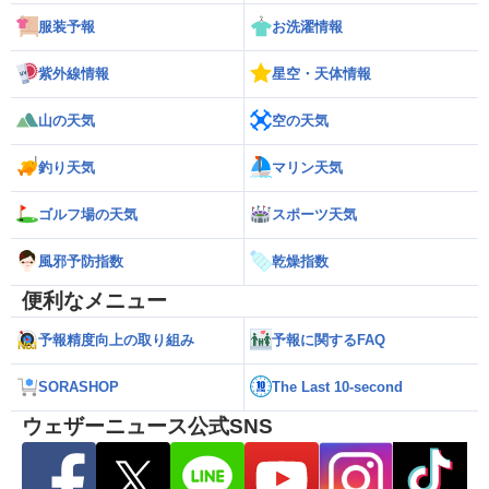
服装予報
お洗濯情報
紫外線情報
星空・天体情報
山の天気
空の天気
釣り天気
マリン天気
ゴルフ場の天気
スポーツ天気
風邪予防指数
乾燥指数
便利なメニュー
予報精度向上の取り組み
予報に関するFAQ
SORASHOP
The Last 10-second
ウェザーニュース公式SNS