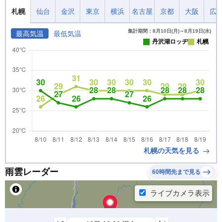
札幌
仙台
金沢
東京
横浜
名古屋
京都
大阪
広
集計期間：8月10日(月)～8月19日(水)
最高気温
最低気温
丹沢湖ロッヂ
札幌
札幌の天気を見る
雨雲レーダー
60時間先まで見る