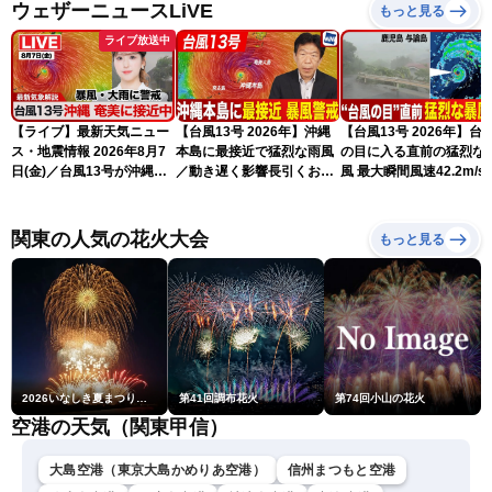
ウェザーニュースLiVE
もっと見る
ライブ放送中
【ライブ】最新天気ニュー
【台風13号 2026年】沖縄
【台風13号 2026年】台
ス・地震情報 2026年8月7
本島に最接近で猛烈な雨風
の目に入る直前の猛烈な
日(金)／台風13号が沖縄・
／動き遅く影響長引くおそ
風 最大瞬間風速42.2m/s
奄美に最接近へ 令和8年
れ（7日13時更新）
測 吹き返しも猛烈な暴
熊本地震情報〈ウェザーニ
になるおそれ（7日11時
ュースLiVEアフタヌーン・
新）
関東の人気の花火大会
もっと見る
小林李衣奈／内藤邦裕〉
2026いなしき夏まつり花火大会
第41回調布花火
第74回小山の花火
空港の天気（関東甲信）
大島空港（東京大島かめりあ空港）
信州まつもと空港