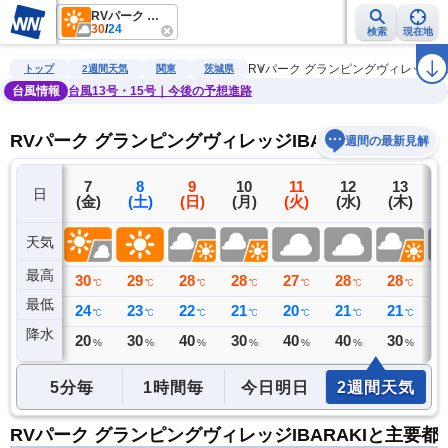
RVパーク グランピングヴィレッジIBARAKI
30
/
24
検索
現在地
雨雲レーダー
台風情報
地震情報
警報・注意報
2週間天気
ラ
RVパーク グランピングヴィレッジIBA
トップ
2週間天気
関東
茨城県
台風情報
台風13号・15号｜今後の予想進路
RVパーク グランピングヴィレッジIBARAKIの2週間
週間の最新見解
6
7
8
9
10
11
12
13
日
(木)
(金)
(土)
(日)
(月)
(火)
(水)
(木)
(
天気
最高
28
30
29
28
28
27
28
28
2
℃
℃
℃
℃
℃
℃
℃
℃
最低
21
24
23
22
21
20
21
21
2
℃
℃
℃
℃
℃
℃
℃
℃
降水
0
20
30
40
30
40
40
30
4
ミリ
%
%
%
%
%
%
%
5分毎
1時間毎
今日明日
2週間天気
RVパーク グランピングヴィレッジIBARAKIと主要