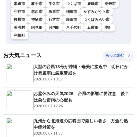
常総市
取手市
牛久市
つくば市
鹿嶋市
潮来市
守谷市
筑西市
坂東市
稲敷市
かすみがうら市
桜川市
神栖市
行方市
鉾田市
つくばみらい市
美浦村
阿見町
河内町
八千代町
五霞町
境町
利根町
お天気ニュース
もっと読む
大型の台風13号が沖縄・奄美に接近中 明日にか
け暴風雨に厳重警戒を
2026.08.07 10:17
お盆休みの天気2026 台風の影響に要注意 後半
は急な雷雨の心配も
2026.08.07 12:26
九州から北海道の広範囲で厳しい暑さ 万全な熱
中症対策を
2026.08.07 11:33