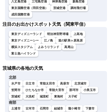
八丈島空港
三宅島空港
神津島空港
新島空港
東京国際空港（羽田空港）
茨城空港
調布飛行場
成田国際空港
注目のお出かけスポット天気（関東甲信）
東京ディズニーランド
明治神宮野球場
上高地
東京ディズニーシー
江ノ島
道の駅美ヶ原高原
横浜スタジアム
よみうりランド
高尾山
富士急ハイランド
茨城県の各地の天気
北部
水戸市
日立市
常陸太田市
高萩市
北茨城市
笠間市
ひたちなか市
常陸大宮市
那珂市
小美玉市
茨城町
大洗町
城里町
東海村
大子町
南部
土浦市
古河市
石岡市
結城市
龍ケ崎市
下妻市