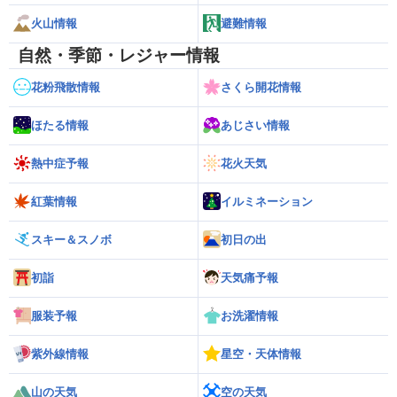
火山情報
避難情報
自然・季節・レジャー情報
花粉飛散情報
さくら開花情報
ほたる情報
あじさい情報
熱中症予報
花火天気
紅葉情報
イルミネーション
スキー＆スノボ
初日の出
初詣
天気痛予報
服装予報
お洗濯情報
紫外線情報
星空・天体情報
山の天気
空の天気