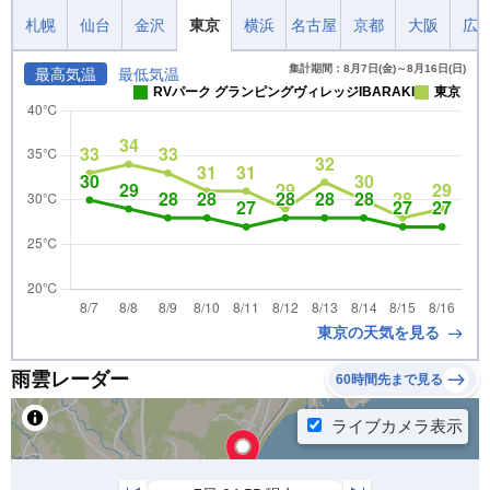
札幌
仙台
金沢
東京
横浜
名古屋
京都
大阪
広
集計期間：8月7日(金)～8月16日(日)
最高気温
最低気温
RVパーク グランピングヴィレッジIBARAKI
東京
東京の天気を見る
雨雲レーダー
60時間先まで見る