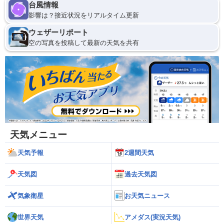
台風情報
影響は？接近状況をリアルタイム更新
ウェザーリポート
空の写真を投稿して最新の天気を共有
天気メニュー
天気予報
2週間天気
天気図
過去天気図
気象衛星
お天気ニュース
世界天気
アメダス(実況天気)