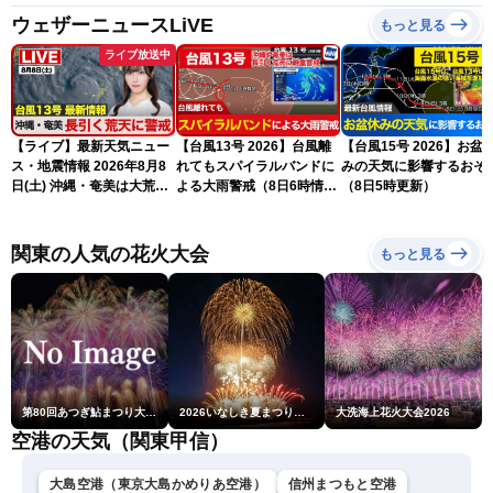
ウェザーニュースLiVE
もっと見る
ライブ放送中
【ライブ】最新天気ニュー
【台風13号 2026】台風離
【台風15号 2026】お盆
ス・地震情報 2026年8月8
れてもスパイラルバンドに
みの天気に影響するおそ
日(土) 沖縄・奄美は大荒れ
よる大雨警戒（8日6時情
（8日5時更新）
の天気が続く／令和8年熊
報）
本地震情報〈ウェザーニュ
ースLiVEサンシャイン・魚
関東の人気の花火大会
もっと見る
住茉由／山口剛央〉
第80回あつぎ鮎まつり大花火大会
2026いなしき夏まつり花火大会
大洗海上花火大会2026
空港の天気（関東甲信）
大島空港（東京大島かめりあ空港）
信州まつもと空港