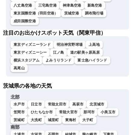
八丈島空港
三宅島空港
神津島空港
新島空港
東京国際空港（羽田空港）
茨城空港
調布飛行場
成田国際空港
注目のお出かけスポット天気（関東甲信）
東京ディズニーランド
明治神宮野球場
上高地
東京ディズニーシー
江ノ島
道の駅美ヶ原高原
横浜スタジアム
よみうりランド
富士急ハイランド
高尾山
茨城県の各地の天気
北部
水戸市
日立市
常陸太田市
高萩市
北茨城市
笠間市
ひたちなか市
常陸大宮市
那珂市
小美玉市
茨城町
大洗町
城里町
東海村
大子町
南部
土浦市
古河市
石岡市
結城市
龍ケ崎市
下妻市