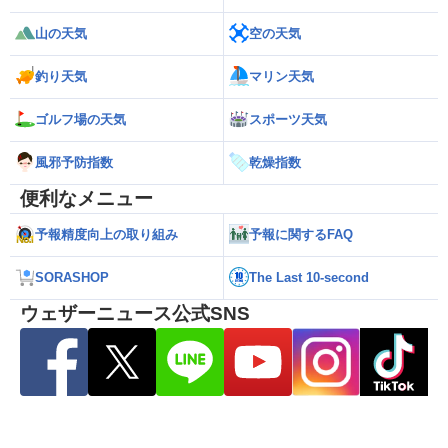
山の天気
空の天気
釣り天気
マリン天気
ゴルフ場の天気
スポーツ天気
風邪予防指数
乾燥指数
便利なメニュー
予報精度向上の取り組み
予報に関するFAQ
SORASHOP
The Last 10-second
ウェザーニュース公式SNS