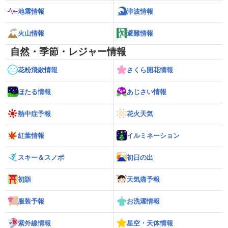
地震情報
津波情報
火山情報
避難情報
自然・季節・レジャー情報
花粉飛散情報
さくら開花情報
ほたる情報
あじさい情報
熱中症予報
花火天気
紅葉情報
イルミネーション
スキー＆スノボ
初日の出
初詣
天気痛予報
服装予報
お洗濯情報
紫外線情報
星空・天体情報