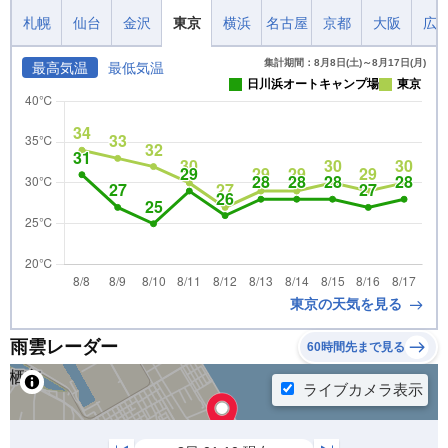
札幌
仙台
金沢
東京
横浜
名古屋
京都
大阪
広
集計期間：8月8日(土)～8月17日(月)
最高気温
最低気温
日川浜オートキャンプ場
東京
東京の天気を見る
雨雲レーダー
60時間先まで見る