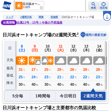
日川浜オートキャンプ場
31
/
25
検索
現在地
雨雲レーダー
台風情報
地震情報
警報・注意報
2週間天気
ラ
日川浜オートキャンプ場
トップ
2週間天気
関東
茨城県
台風情報
台風13号・15号｜今後の予想進路
日川浜オートキャンプ場の2週間天気予報
週間の最新見解
7
8
9
10
11
12
13
14
日
(金)
(土)
(日)
(月)
(火)
(水)
(木)
(金)
(
天気
最高
32
31
27
25
29
26
28
28
2
℃
℃
℃
℃
℃
℃
℃
℃
最低
26
25
24
23
21
22
22
23
2
℃
℃
℃
℃
℃
℃
℃
℃
降水
0
30
40
30
40
40
40
40
4
ミリ
%
%
%
%
%
%
%
5分毎
1時間毎
今日明日
2週間天気
日川浜オートキャンプ場と主要都市の気温比較