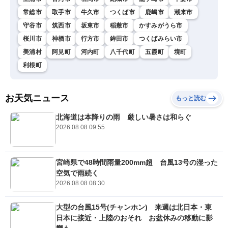
常総市
取手市
牛久市
つくば市
鹿嶋市
潮来市
守谷市
筑西市
坂東市
稲敷市
かすみがうら市
桜川市
神栖市
行方市
鉾田市
つくばみらい市
美浦村
阿見町
河内町
八千代町
五霞町
境町
利根町
お天気ニュース
もっと読む
北海道は本降りの雨 厳しい暑さは和らぐ
2026.08.08 09:55
宮崎県で48時間雨量200mm超 台風13号の湿った
空気で雨続く
2026.08.08 08:30
大型の台風15号(チャンホン) 来週は北日本・東
日本に接近・上陸のおそれ お盆休みの移動に影