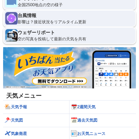
全国2500地点の空の様子
台風情報
影響は？接近状況をリアルタイム更新
ウェザーリポート
空の写真を投稿して最新の天気を共有
天気メニュー
天気予報
2週間天気
天気図
過去天気図
気象衛星
お天気ニュース