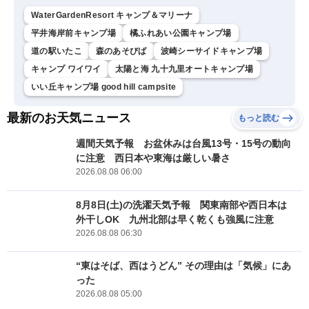
WaterGardenResort キャンプ＆マリーナ
平井海岸前キャンプ場
橘ふれあい公園キャンプ場
道の駅いたこ
森のあそびば
波崎シーサイドキャンプ場
キャンプ ワイワイ
太陽と海 九十九里オートキャンプ場
いい丘キャンプ場 good hill campsite
最新のお天気ニュース
もっと読む
週間天気予報 お盆休みは台風13号・15号の動向
に注意 西日本や東海は厳しい暑さ
2026.08.08 06:00
8月8日(土)の洗濯天気予報 関東南部や西日本は
外干しOK 九州北部は早く乾くも強風に注意
2026.08.08 06:30
“東はそば、西はうどん” その理由は「気候」にあ
った
2026.08.08 05:00