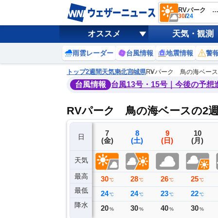
RVパーク 鳥の海ベ
30
/
24
オススメ
天気・観測
雨雲レーダー
台風情報
地震情報
警
トップ
2週間天気
東北
宮城県
RVパーク 鳥の海ベース
台風情報
台風13号・15号｜今後の予想
RVパーク 鳥の海ベースの2
4
5
6
7
8
9
10
日
(火)
(水)
(木)
(金)
(土)
(日)
(月)
天気
最高
24
24
26
30
28
26
25
℃
℃
℃
℃
℃
℃
℃
最低
20
19
21
24
24
23
22
℃
℃
℃
℃
℃
℃
℃
降水
0
0
0
20
30
40
30
ミリ
ミリ
ミリ
%
%
%
%