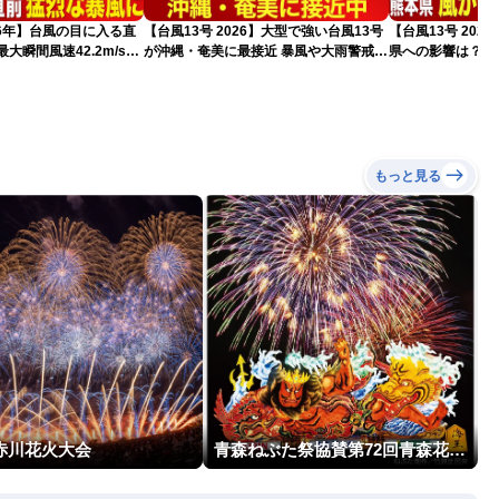
026年】台風の目に入る直
【台風13号 2026】大型で強い台風13号
【台風13号 202
大瞬間風速42.2m/s観
が沖縄・奄美に最接近 暴風や大雨警戒
県への影響は？（
猛烈な暴風になるおそれ
（7日10時現在）
）
もっと見る
回赤川花火大会
青森ねぶた祭協賛第72回青森花火大会