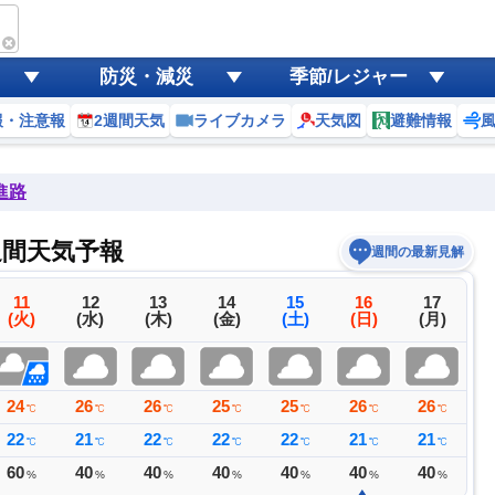
ース
防災・減災
季節/レジャー
報・注意報
2週間天気
ライブカメラ
天気図
避難情報
進路
週間天気予報
週間の最新見解
11
12
13
14
15
16
17
(火)
(水)
(木)
(金)
(土)
(日)
(月)
24
26
26
25
25
26
26
2
℃
℃
℃
℃
℃
℃
℃
22
21
22
22
22
21
21
2
℃
℃
℃
℃
℃
℃
℃
60
40
40
40
40
40
40
4
%
%
%
%
%
%
%