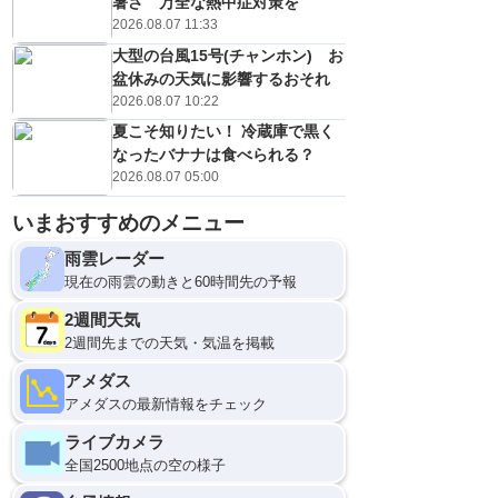
暑さ 万全な熱中症対策を
2026.08.07 11:33
大型の台風15号(チャンホン) お
盆休みの天気に影響するおそれ
2026.08.07 10:22
夏こそ知りたい！ 冷蔵庫で黒く
なったバナナは食べられる？
2026.08.07 05:00
いまおすすめのメニュー
雨雲レーダー
現在の雨雲の動きと60時間先の予報
2週間天気
2週間先までの天気・気温を掲載
アメダス
アメダスの最新情報をチェック
ライブカメラ
全国2500地点の空の様子