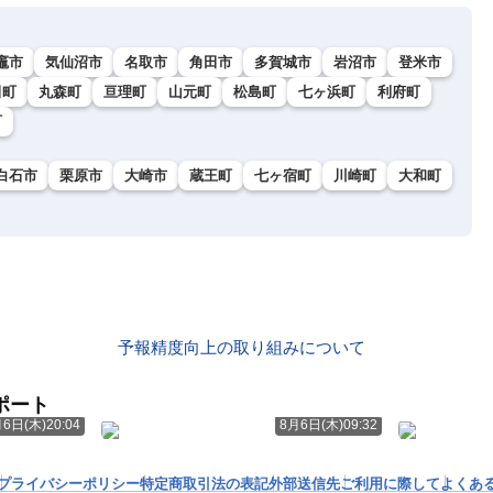
竈市
気仙沼市
名取市
角田市
多賀城市
岩沼市
登米市
田町
丸森町
亘理町
山元町
松島町
七ヶ浜町
利府町
町
白石市
栗原市
大崎市
蔵王町
七ヶ宿町
川崎町
大和町
予報精度向上の取り組みについて
ポート
6日(木)20:04
8月6日(木)09:32
プライバシーポリシー
特定商取引法の表記
外部送信先
ご利用に際して
よくあ