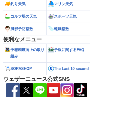
釣り天気
マリン天気
6】台風13号による熊本
【雨情報】西〜東日本太平洋側は台風の
【台風15号 202
7日9時更新）
影響で強雨 九州では大雨のおそれ
接近のおそれ（7日
ゴルフ場の天気
スポーツ天気
風邪予防指数
乾燥指数
便利なメニュー
予報精度向上の取り
予報に関するFAQ
組み
SORASHOP
The Last 10-second
ウェザーニュース公式SNS