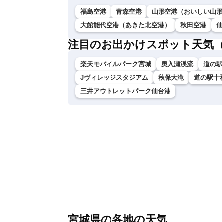
福島空港
青森空港
山形空港（おいしい山
大館能代空港（あきた北空港）
秋田空港
注目のお出かけスポット天気
楽天モバイルパーク宮城
奥入瀬渓流
道の
Jヴィレッジスタジアム
秋保大滝
道の駅十
三井アウトレットパーク仙台港
宮城県の各地の天気