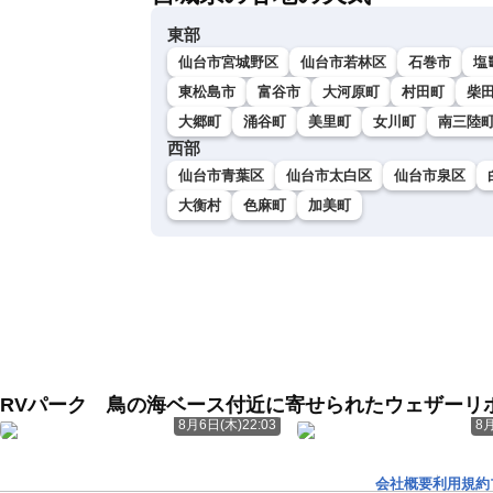
東部
仙台市宮城野区
仙台市若林区
石巻市
塩
東松島市
富谷市
大河原町
村田町
柴
大郷町
涌谷町
美里町
女川町
南三陸
西部
仙台市青葉区
仙台市太白区
仙台市泉区
大衡村
色麻町
加美町
RVパーク 鳥の海ベース付近に寄せられたウェザーリ
8月6日(木)22:03
8月
会社概要
利用規約