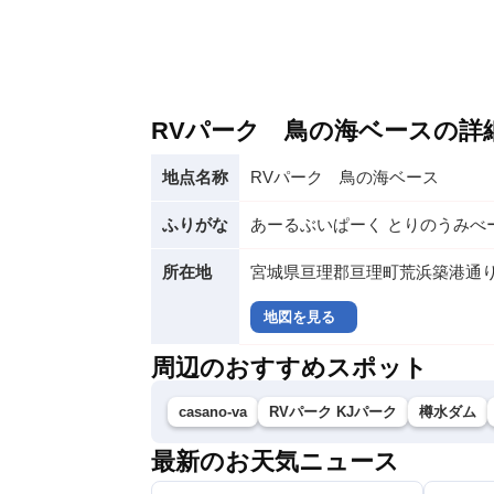
RVパーク 鳥の海ベースの詳
地点名称
RVパーク 鳥の海ベース
ふりがな
あーるぶいぱーく とりのうみべ
所在地
宮城県亘理郡亘理町荒浜築港通り
地図を見る
周辺のおすすめスポット
casano-va
RVパーク KJパーク
樽水ダム
最新のお天気ニュース