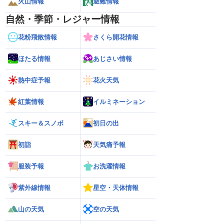
火山情報
避難情報
自然・季節・レジャー情報
花粉飛散情報
さくら開花情報
ほたる情報
あじさい情報
熱中症予報
花火天気
紅葉情報
イルミネーション
スキー＆スノボ
初日の出
初詣
天気痛予報
服装予報
お洗濯情報
紫外線情報
星空・天体情報
山の天気
空の天気