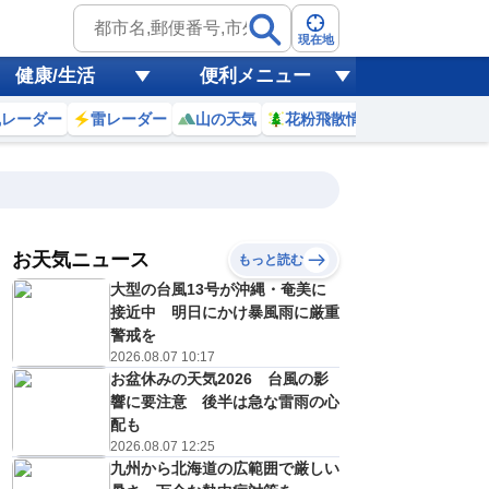
現在地
健康/生活
便利メニュー
風レーダー
雷レーダー
山の天気
花粉飛散情報
世界天気
お天気ニュース
もっと読む
18
19
20
21
大型の台風13号が沖縄・奄美に
(火)
(水)
(木)
(金)
予報の
接近中 明日にかけ暴風雨に厳重
E
E
D
D
信頼度
高
警戒を
A
2026.08.07 10:17
B
お盆休みの天気2026 台風の影
C
7
27
27
27
D
響に要注意 後半は急な雷雨の心
℃
℃
℃
℃
E
配も
2
22
22
22
低
℃
℃
℃
℃
2026.08.07 12:25
？
0
30
30
30
九州から北海道の広範囲で厳しい
%
%
%
%