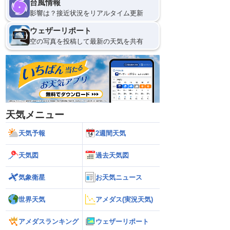
台風情報
影響は？接近状況をリアルタイム更新
ウェザーリポート
空の写真を投稿して最新の天気を共有
天気メニュー
天気予報
2週間天気
天気図
過去天気図
気象衛星
お天気ニュース
世界天気
アメダス(実況天気)
アメダスランキング
ウェザーリポート