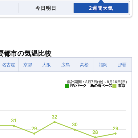
今日明日
2週間天気
主要都市の気温比較
名古屋
京都
大阪
広島
高松
福岡
那覇
集計期間：8月7日(金)～8月16日(日)
RVパーク 鳥の海ベース
東京