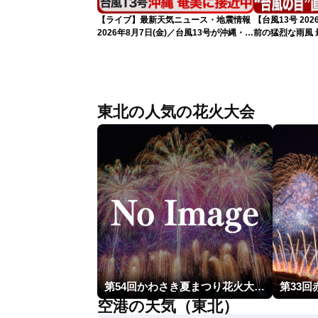
【ライブ】最新天気ニュース・地震情報
【台風13号 2
2026年8月7日(金)／台風13号が沖縄・奄
前の猛烈な雨風 最
美に最接近へ 令和8年熊本地震情報
測 吹き返しも
〈ウェザーニュースLiVEコーヒータイ
（7日11時更新
ム・江川清音／有賀哲夫〉
東北の人気の花火大会
第54回かわさき夏まつり花火大会「おらが自慢のでっかい花火」
第33
空港の天気（東北）