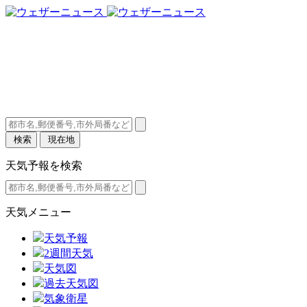
{{item.cityname}}
{{item.high}}
/
{{item.low}}
検索
現在地
天気予報を検索
天気メニュー
天気予報
2週間天気
天気図
過去天気図
気象衛星