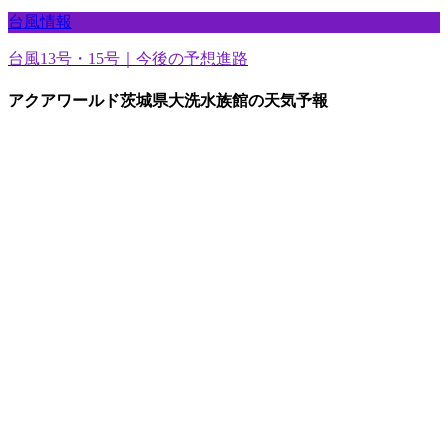
台風情報
台風13号・15号｜今後の予想進路
アクアワールド茨城県大洗水族館の天気予報
時
分
天気
12時
30
影はっきり
・