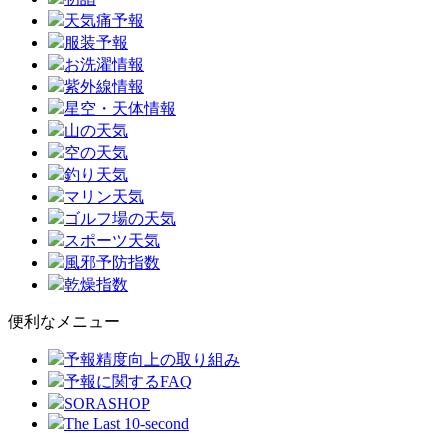
天気痛予報
服装予報
お洗濯情報
紫外線情報
星空・天体情報
山の天気
空の天気
釣り天気
マリン天気
ゴルフ場の天気
スポーツ天気
風邪予防指数
乾燥指数
便利なメニュー
予報精度向上の取り組み
予報に関するFAQ
SORASHOP
The Last 10-second