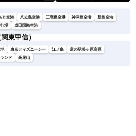
もと空港
八丈島空港
三宅島空港
神津島空港
新島空港
飛行場
成田国際空港
（関東甲信）
高地
東京ディズニーシー
江ノ島
道の駅美ヶ原高原
イランド
高尾山