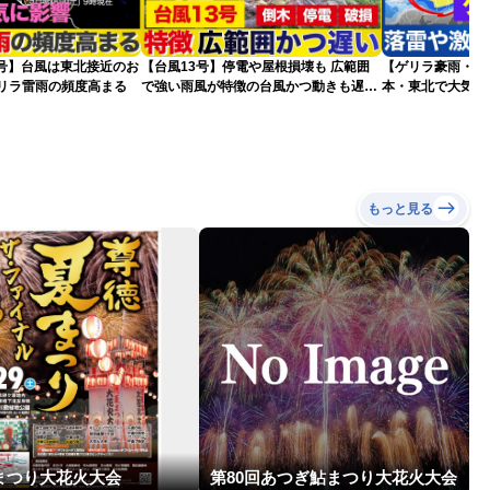
5号】台風は東北接近のお
【台風13号】停電や屋根損壊も 広範囲
【ゲリラ豪雨・落
ゲリラ雷雨の頻度高まる
で強い雨風が特徴の台風かつ動きも遅く
本・東北で大気の
影響が長引くおそれ
2026.08.08
もっと見る
まつり大花火大会
第80回あつぎ鮎まつり大花火大会