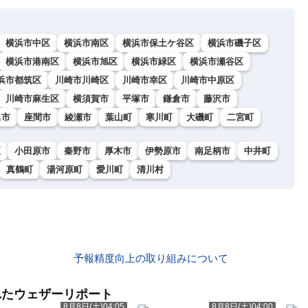
横浜市中区
横浜市南区
横浜市保土ケ谷区
横浜市磯子区
横浜市港南区
横浜市旭区
横浜市緑区
横浜市瀬谷区
浜市都筑区
川崎市川崎区
川崎市幸区
川崎市中原区
川崎市麻生区
横須賀市
平塚市
鎌倉市
藤沢市
名市
座間市
綾瀬市
葉山町
寒川町
大磯町
二宮町
区
小田原市
秦野市
厚木市
伊勢原市
南足柄市
中井町
真鶴町
湯河原町
愛川町
清川村
予報精度向上の取り組みについて
れたウェザーリポート
8月8日(土)04:05
8月8日(土)04:00