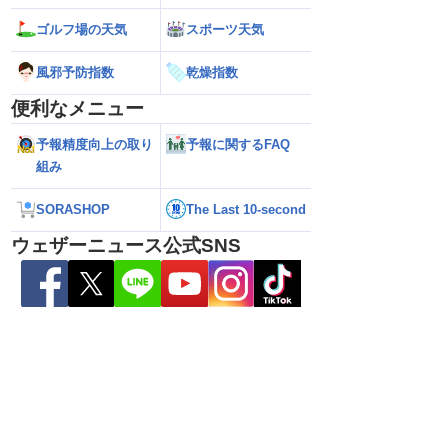
ゴルフ場の天気
スポーツ天気
雷警戒】午後は東日
【台風13号 2026】台風離れてもスパイ
【台風15号 202
風邪予防指数
乾燥指数
状態が非常に不安定に
ラルバンドによる大雨警戒（8日6時情
響するおそれ（8日
報）
便利なメニュー
予報精度向上の取り
予報に関するFAQ
組み
SORASHOP
The Last 10-second
ウェザーニュース公式SNS