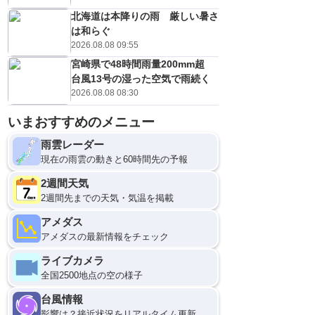
北海道は本降りの雨 厳しい暑さ
は和らぐ
2026.08.08 09:55
宮崎県で48時間雨量200mm超
台風13号の湿った空気で雨続く
2026.08.08 08:30
いまおすすめのメニュー
雨雲レーダー
現在の雨雲の動きと60時間先の予報
2週間天気
2週間先までの天気・気温を掲載
アメダス
アメダスの最新情報をチェック
ライブカメラ
全国2500地点の空の様子
台風情報
影響は？接近状況をリアルタイム更新