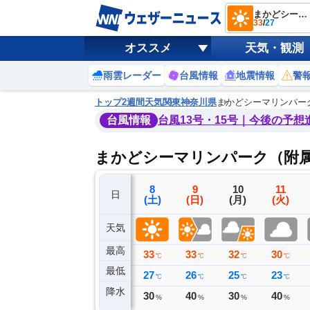
まかどシーマリンパーク（附属水族館）
33
/
27
オススメ
天気・観測
雨雲レーダー
台風情報
地震情報
警
トップ
2週間天気
関東
神奈川県
まかどシーマリンパー
台風情報
台風13号・15号｜今後の予想
まかどシーマリンパーク（附属
5
6
7
8
9
10
11
日
(水)
(木)
(金)
(土)
(日)
(月)
(火)
天気
最高
32
32
33
33
33
32
30
℃
℃
℃
℃
℃
℃
℃
最低
24
24
26
27
26
25
23
℃
℃
℃
℃
℃
℃
℃
降水
0
5
0
30
40
30
40
ミリ
ミリ
ミリ
%
%
%
%