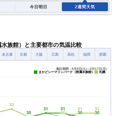
今日明日
2週間天気
属水族館）と主要都市の気温比較
名古屋
京都
大阪
広島
高松
福岡
那覇
集計期間：8月8日(土)～8月17日(月)
まかどシーマリンパーク（附属水族館）
札幌