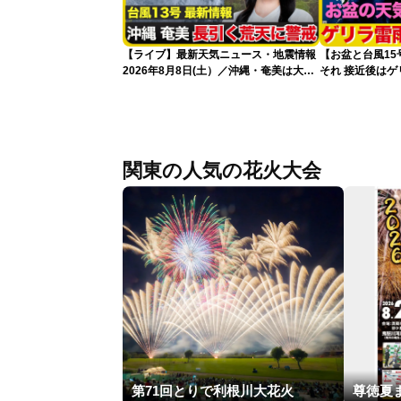
【ライブ】最新天気ニュース・地震情報
【お盆と台風1
2026年8月8日(土）／沖縄・奄美は大荒
それ 接近後は
れの天気が続く／令和8年熊本地震情報
〈ウェザーニュースLiVEコーヒータイ
ム・青原桃香／山口剛央〉
関東の人気の花火大会
第71回とりで利根川大花火
尊徳夏