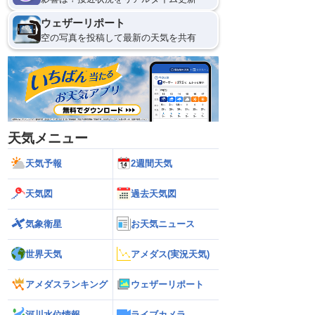
ウェザーリポート
空の写真を投稿して最新の天気を共有
天気メニュー
天気予報
2週間天気
天気図
過去天気図
気象衛星
お天気ニュース
世界天気
アメダス(実況天気)
アメダスランキング
ウェザーリポート
河川水位情報
ライブカメラ