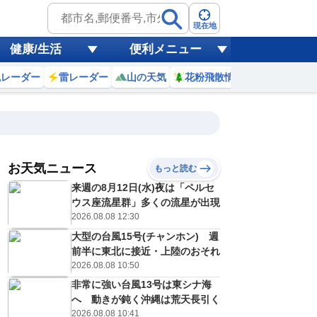
現在地
健康/生活
便利メニュー
風レーダー
雷レーダー
山の天気
花粉飛散情報
世界天気
お天気ニュース
もっと読む
19
20
21
22
来週の8月12日(水)夜は「ペルセ
(水)
(木)
(金)
(土)
予報の
ウス座流星群」多くの流星が出現
E
D
D
E
信頼度
高
2026.08.08 12:30
A
大型の台風15号(チャンホン) 週
B
C
前半に東北に接近・上陸のおそれ
2
32
31
30
D
℃
℃
℃
℃
2026.08.08 10:50
E
5
26
26
25
低
℃
℃
非常に強い台風13号は東シナ海
℃
℃
？
へ 動きが鈍く沖縄は荒天長引く
0
30
30
50
%
%
%
%
2026.08.08 10:41