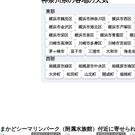
神奈川県の各地の天気
東部
横浜市鶴見区
横浜市神奈川区
横浜市西区
横浜市金沢区
横浜市港北区
横浜市戸塚区
横浜市栄区
横浜市泉区
横浜市青葉区
横
川崎市高津区
川崎市多摩区
川崎市宮前区
茅ヶ崎市
逗子市
三浦市
大和市
海老
西部
相模原市緑区
相模原市中央区
相模原市南
大井町
松田町
山北町
開成町
箱根町
まかどシーマリンパーク（附属水族館）付近に寄せら
8月8日(土)04:23
8月8日(土)04:13