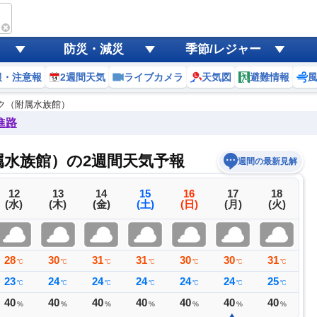
防災・減災
季節/レジャー
報・注意報
2週間天気
ライブカメラ
天気図
避難情報
ク（附属水族館）
進路
水族館）の2週間天気予報
週間の最新見解
12
13
14
15
16
17
18
(水)
(木)
(金)
(土)
(日)
(月)
(火)
28
30
31
31
30
30
31
3
℃
℃
℃
℃
℃
℃
℃
23
24
24
24
24
24
25
2
℃
℃
℃
℃
℃
℃
℃
40
40
40
40
40
40
40
4
%
%
%
%
%
%
%