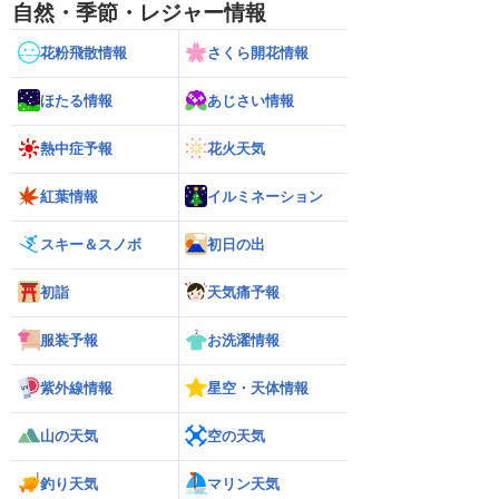
自然・季節・レジャー情報
花粉飛散情報
さくら開花情報
ほたる情報
あじさい情報
熱中症予報
花火天気
紅葉情報
イルミネーション
スキー＆スノボ
初日の出
初詣
天気痛予報
服装予報
お洗濯情報
紫外線情報
星空・天体情報
山の天気
空の天気
釣り天気
マリン天気