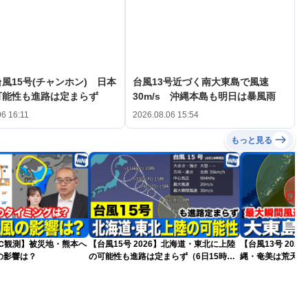
風15号(チャンホン) 日本
台風13号近づく南大東島で風速
可能性も進路は定まらず
30m/s 沖縄本島も明日は暴風雨
06 16:11
2026.08.06 15:54
もっと見る
9℃観測】被災地・熊本へ
【台風15号 2026】北海道・東北に上陸
【台風13号 202
の影響は？
の可能性も進路は定まらず（6日15時更
縄・奄美は荒天に
新）