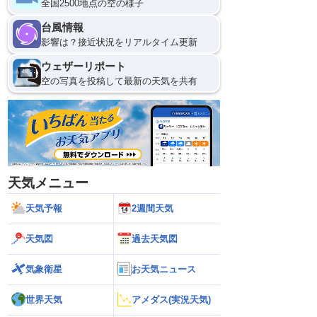
全国2500地点の空の様子
台風情報
影響は？接近状況をリアルタイム更新
ウェザーリポート
空の写真を投稿して最新の天気を共有
天気メニュー
天気予報
2週間天気
天気図
過去天気図
気象衛星
お天気ニュース
世界天気
アメダス(実況天気)