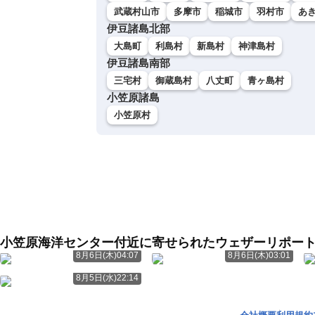
武蔵村山市
多摩市
稲城市
羽村市
あ
伊豆諸島北部
大島町
利島村
新島村
神津島村
伊豆諸島南部
三宅村
御蔵島村
八丈町
青ヶ島村
小笠原諸島
小笠原村
小笠原海洋センター付近に寄せられたウェザーリポー
8月6日(木)04:07
8月6日(木)03:01
8月5日(水)22:14