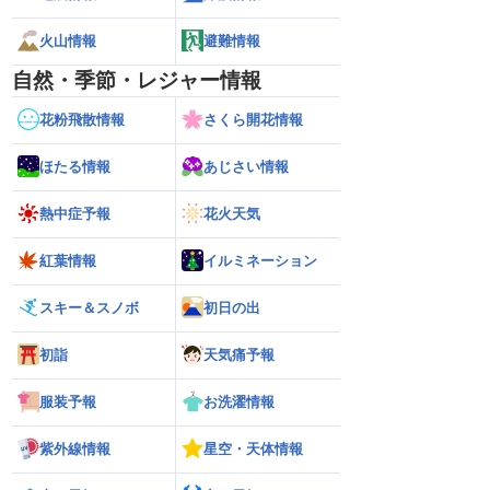
火山情報
避難情報
自然・季節・レジャー情報
花粉飛散情報
さくら開花情報
ほたる情報
あじさい情報
熱中症予報
花火天気
紅葉情報
イルミネーション
スキー＆スノボ
初日の出
初詣
天気痛予報
6】大東島は暴風域に 沖
【お盆休みの天気】前半は晴れてもにわ
【台風13号 202
服装予報
お洗濯情報
警戒（6日16時更新）
か雨の可能性 台風15号の動向にも注意
に 明日午後にか
過する見込み 早め
10時更新
紫外線情報
星空・天体情報