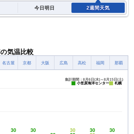
今日明日
2週間天気
市の気温比較
名古屋
京都
大阪
広島
高松
福岡
那覇
集計期間：8月6日(木)～8月15日(土)
小笠原海洋センター
札幌