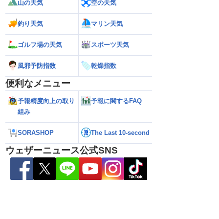
山の天気
空の天気
釣り天気
マリン天気
ゴルフ場の天気
スポーツ天気
風邪予防指数
乾燥指数
便利なメニュー
予報精度向上の取り
予報に関するFAQ
組み
SORASHOP
The Last 10-second
ウェザーニュース公式SNS