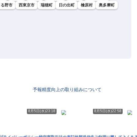
きる野市
西東京市
瑞穂町
日の出町
檜原村
奥多摩町
予報精度向上の取り組みについて
ト
8月5日(水)23:18
8月5日(水)22:58