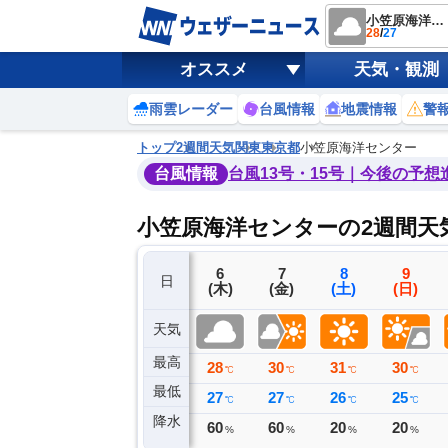
小笠原海洋センター
28
/
27
オススメ
天気・観測
雨雲レーダー
台風情報
地震情報
警
トップ
2週間天気
関東
東京都
小笠原海洋センター
台風情報
台風13号・15号｜今後の予想
小笠原海洋センターの2週間天
3
4
5
6
7
8
9
日
(月)
(火)
(水)
(木)
(金)
(土)
(日)
天気
最高
32
29
28
28
30
31
30
℃
℃
℃
℃
℃
℃
℃
最低
28
26
27
27
27
26
25
℃
℃
℃
℃
℃
℃
℃
降水
0
58
2
60
60
20
20
ミリ
ミリ
ミリ
%
%
%
%