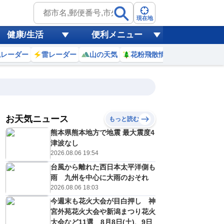
現在地
健康/生活
便利メニュー
風レーダー
雷レーダー
山の天気
花粉飛散情報
世界天気
お天気ニュース
もっと読む
17
18
19
20
熊本県熊本地方で地震 最大震度4
(月)
(火)
(水)
(木)
予報の
津波なし
E
E
E
E
信頼度
高
2026.08.06 19:54
A
台風から離れた西日本太平洋側も
B
C
雨 九州を中心に大雨のおそれ
0
30
31
30
D
℃
℃
℃
℃
2026.08.06 18:03
E
6
27
26
27
低
℃
℃
今週末も花火大会が目白押し 神
℃
℃
？
宮外苑花火大会や新潟まつり花火
0
20
20
30
%
%
%
%
大会など11選 8月8日(土)、9日