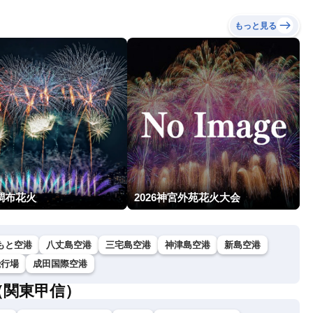
もっと見る
調布花火
2026神宮外苑花火大会
もと空港
八丈島空港
三宅島空港
神津島空港
新島空港
飛行場
成田国際空港
（関東甲信）