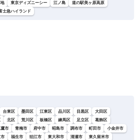
高地
東京ディズニーシー
江ノ島
道の駅美ヶ原高原
富士急ハイランド
台東区
墨田区
江東区
品川区
目黒区
大田区
区
北区
荒川区
板橋区
練馬区
足立区
葛飾区
三鷹市
青梅市
府中市
昭島市
調布市
町田市
小金井市
立市
福生市
狛江市
東大和市
清瀬市
東久留米市