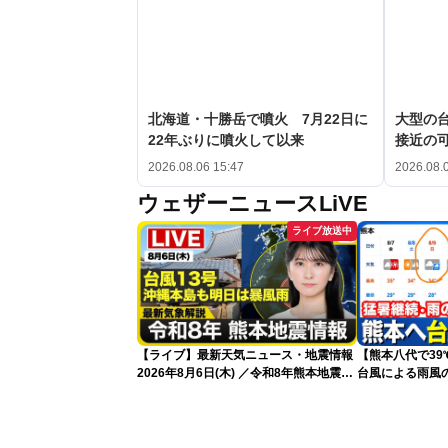
北海道・十勝岳で噴火 7月22日に
大型の台
22年ぶりに噴火して以来
接近の
2026.08.06 15:47
2026.08.
ウェザーニュースLiVE
ライブ放送中
【ライブ】最新天気ニュース・地震情報
【熊本八代で3
2026年8月6日(木) ／令和8年熊本地震情
台風による雨風
報 沖縄・奄美を台風13号が直撃〈ウェ
ザーニュースLiVEムーン・駒木結衣／本
田竜也〉