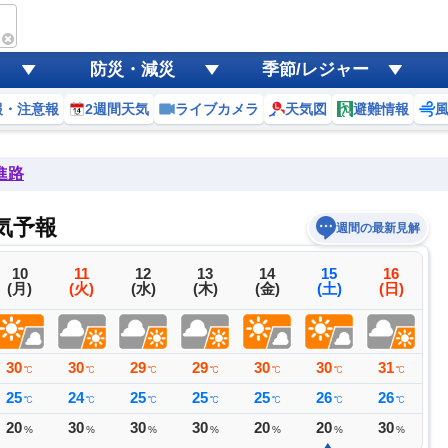
防災・減災
季節/レジャー
報・注意報
2週間天気
ライブカメラ
天気図
避難情報
進路
気予報
週間の最新見解
10
11
12
13
14
15
16
(月)
(火)
(水)
(木)
(金)
(土)
(日)
30
30
29
29
30
30
31
3
℃
℃
℃
℃
℃
℃
℃
25
24
25
25
25
26
26
2
℃
℃
℃
℃
℃
℃
℃
20
30
30
30
20
20
30
3
%
%
%
%
%
%
%