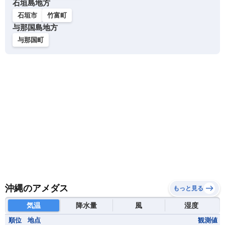
石垣島地方
石垣市
竹富町
与那国島地方
与那国町
沖縄のアメダス
もっと見る
気温
降水量
風
湿度
順位
地点
観測値