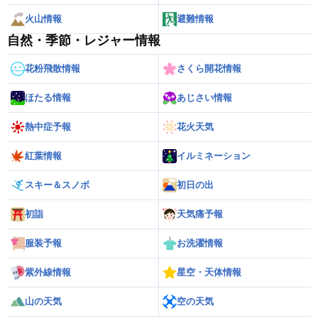
火山情報
避難情報
自然・季節・レジャー情報
花粉飛散情報
さくら開花情報
ほたる情報
あじさい情報
熱中症予報
花火天気
紅葉情報
イルミネーション
スキー＆スノボ
初日の出
初詣
天気痛予報
服装予報
お洗濯情報
紫外線情報
星空・天体情報
山の天気
空の天気