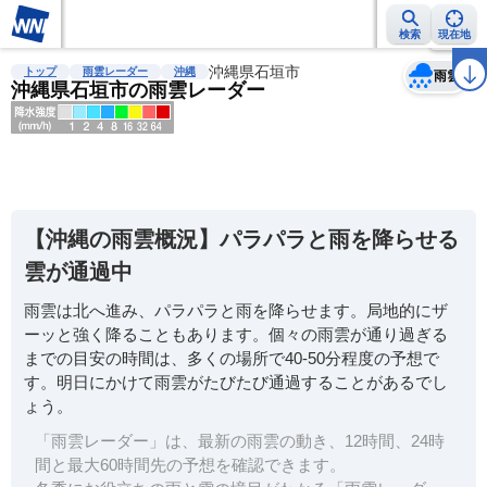
検索
現在地
天気
台風
雨雲レーダー
台風情報
地震情報
沖縄県石垣市
警報・注意報
2週間天気
ラ
トップ
雨雲レーダー
沖縄
雨雲
沖縄県石垣市の雨雲レーダー
明
る
い
【沖縄の雨雲概況】パラパラと雨を降らせる
暗
雲が通過中
い
雨雲は北へ進み、パラパラと雨を降らせます。局地的にザ
薄
ーッと強く降ることもあります。個々の雨雲が通り過ぎる
い
までの目安の時間は、多くの場所で40-50分程度の予想で
濃
す。明日にかけて雨雲がたびたび通過することがあるでし
い
ょう。
「雨雲レーダー」は、最新の雨雲の動き、12時間、24時
間と最大60時間先の予想を確認できます。