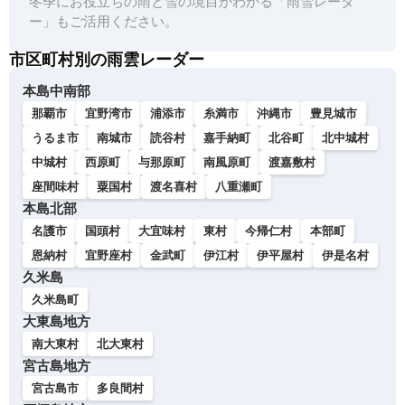
冬季にお役立ちの雨と雪の境目がわかる「雨雪レーダ
ー」もご活用ください。
市区町村別の雨雲レーダー
本島中南部
那覇市
宜野湾市
浦添市
糸満市
沖縄市
豊見城市
うるま市
南城市
読谷村
嘉手納町
北谷町
北中城村
中城村
西原町
与那原町
南風原町
渡嘉敷村
座間味村
粟国村
渡名喜村
八重瀬町
本島北部
名護市
国頭村
大宜味村
東村
今帰仁村
本部町
恩納村
宜野座村
金武町
伊江村
伊平屋村
伊是名村
久米島
久米島町
大東島地方
南大東村
北大東村
宮古島地方
宮古島市
多良間村