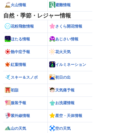
火山情報
避難情報
自然・季節・レジャー情報
花粉飛散情報
さくら開花情報
ほたる情報
あじさい情報
熱中症予報
花火天気
紅葉情報
イルミネーション
スキー＆スノボ
初日の出
初詣
天気痛予報
服装予報
お洗濯情報
紫外線情報
星空・天体情報
山の天気
空の天気