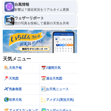
台風情報
影響は？接近状況をリアルタイム更新
ウェザーリポート
空の写真を投稿して最新の天気を共有
天気メニュー
天気予報
2週間天気
天気図
過去天気図
気象衛星
お天気ニュース
世界天気
アメダス(実況天気)
アメダスランキング
ウェザーリポート