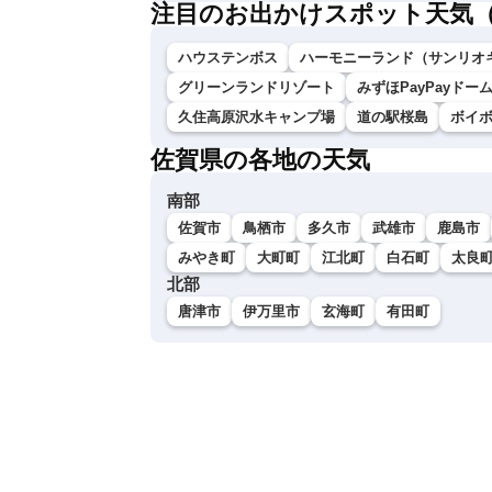
注目のお出かけスポット天気
ハウステンボス
ハーモニーランド（サンリオ
グリーンランドリゾート
みずほPayPayドー
久住高原沢水キャンプ場
道の駅桜島
ボイ
佐賀県の各地の天気
南部
佐賀市
鳥栖市
多久市
武雄市
鹿島市
みやき町
大町町
江北町
白石町
太良
北部
唐津市
伊万里市
玄海町
有田町