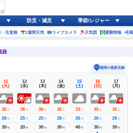
防災・減災
季節/レジャー
報・注意報
2週間天気
ライブカメラ
天気図
避難情報
進路
週間の最新見解
11
12
13
14
15
16
17
(火)
(水)
(木)
(金)
(土)
(日)
(月)
35
36
36
35
33
35
35
3
℃
℃
℃
℃
℃
℃
℃
26
25
25
26
26
26
26
2
℃
℃
℃
℃
℃
℃
℃
30
20
30
30
40
30
30
5
%
%
%
%
%
%
%