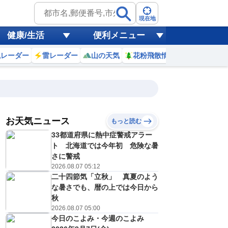
現在地
健康/生活
便利メニュー
風レーダー
雷レーダー
山の天気
花粉飛散情報
世界天気
お天気ニュース
もっと読む
18
19
20
21
33都道府県に熱中症警戒アラー
(火)
(水)
(木)
(金)
予報の
ト 北海道では今年初 危険な暑
E
D
C
D
信頼度
高
さに警戒
A
2026.08.07 05:12
B
二十四節気「立秋」 真夏のよう
C
5
36
35
35
D
な暑さでも、暦の上では今日から
℃
℃
℃
℃
E
秋
6
26
26
26
低
℃
℃
℃
℃
2026.08.07 05:00
？
0
30
10
30
今日のこよみ・今週のこよみ
%
%
%
%