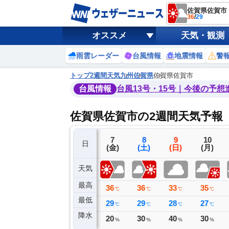
佐賀県佐賀市
36
/
29
オススメ
天気・観測
雨雲レーダー
台風情報
地震情報
警
トップ
2週間天気
九州
佐賀県
佐賀県佐賀市
台風情報
台風13号・15号｜今後の予想
佐賀県佐賀市の2週間天気予報
4
5
6
7
8
9
10
日
(火)
(水)
(木)
(金)
(土)
(日)
(月)
天気
最高
37
37
37
36
36
33
35
℃
℃
℃
℃
℃
℃
℃
最低
29
28
27
29
29
28
27
℃
℃
℃
℃
℃
℃
℃
降水
0
0
0
20
30
40
30
ミリ
ミリ
ミリ
%
%
%
%