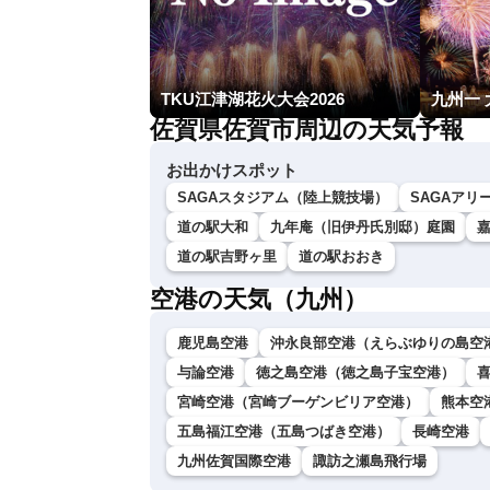
TKU江津湖花火大会2026
九州一
佐賀県佐賀市周辺の天気予報
お出かけスポット
SAGAスタジアム（陸上競技場）
SAGAアリ
道の駅大和
九年庵（旧伊丹氏別邸）庭園
道の駅吉野ヶ里
道の駅おおき
空港の天気（九州）
鹿児島空港
沖永良部空港（えらぶゆりの島空
与論空港
徳之島空港（徳之島子宝空港）
宮崎空港（宮崎ブーゲンビリア空港）
熊本空
五島福江空港（五島つばき空港）
長崎空港
九州佐賀国際空港
諏訪之瀬島飛行場