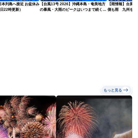
島へ接近 お盆休み
【台風13号 2026】沖縄本島・奄美地方
【雨情報】台風か
日22時更新）
の暴風・大雨のピークはいつまで続く？
側も雨 九州を中
（6日18時更新）
もっと見る