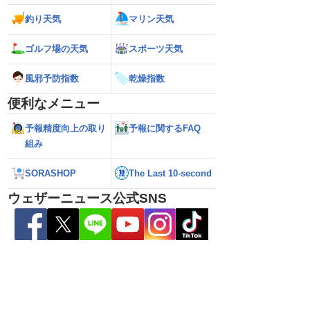
ら離れた西日本太平洋
【熊本八代で39℃観測】被災地・熊本へ
【台風15号 202
釣り天気
マリン天気
心に大雨のおそれ
台風による雨風の影響は？
の可能性も進路は定
新）
ゴルフ場の天気
スポーツ天気
風邪予防指数
乾燥指数
便利なメニュー
予報精度向上の取り
予報に関するFAQ
組み
SORASHOP
The Last 10-second
ウェザーニュース公式SNS