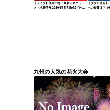
【ライブ】台風13号／最新天気ニュー
【ダブル台風】日本列
ス・地震情報 2026年8月7日(金)／沖
への影響は？（6
縄・奄美は台風による暴風雨に厳重警戒
〈ウェザーニュースLiVEモーニング・松
本真央／有賀哲夫〉
九州の人気の花火大会