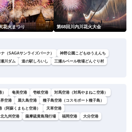
 大花火まつり
第68回川内川花火大会
ーナ（SAGAサンライズパーク）
神野公園こどもゆうえんち
嘉瀬川ダム
道の駅しろいし
三瀬ルベール牧場どんぐり村
港）
奄美空港
壱岐空港
対馬空港（対馬やまねこ空港）
喜界空港
屋久島空港
種子島空港（コスモポート種子島）
港（阿蘇くまもと空港）
天草空港
北九州空港
薩摩硫黄島飛行場
福岡空港
大分空港