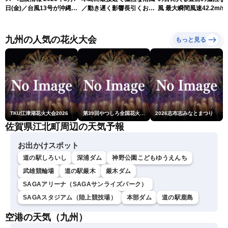
日(金)／台風13号が沖縄・
／動き遅く影響長引くおそ
風 最大瞬間風速42.2m/s
奄美に最接近へ 令和8年
れ（7日13時更新）
測 吹き返しも猛烈な暴
熊本地震情報〈ウェザーニ
になるおそれ（7日11時
ュースLiVEアフタヌーン・
新）
九州の人気の花火大会
もっと見る
小林李衣奈／内藤邦裕〉
TKU江津湖花火大会2026
第39回やつしろ全国花火競技大会
2026志布志みなとまつり
佐賀県江北町周辺の天気予報
お出かけスポット
道の駅しろいし
深浦ダム
神野公園こどもゆうえんち
武雄競輪場
道の駅厳木
厳木ダム
SAGAアリーナ（SAGAサンライズパーク）
SAGAスタジアム（陸上競技場）
本部ダム
道の駅鹿島
空港の天気（九州）