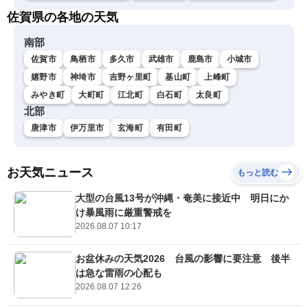
佐賀県の各地の天気
南部
佐賀市
鳥栖市
多久市
武雄市
鹿島市
小城市
嬉野市
神埼市
吉野ヶ里町
基山町
上峰町
みやき町
大町町
江北町
白石町
太良町
北部
唐津市
伊万里市
玄海町
有田町
お天気ニュース
もっと読む
大型の台風13号が沖縄・奄美に接近中 明日にか
け暴風雨に厳重警戒を
2026.08.07 10:17
お盆休みの天気2026 台風の影響に要注意 後半
は急な雷雨の心配も
2026.08.07 12:26