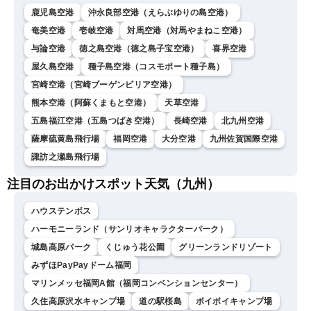
鹿児島空港
沖永良部空港（えらぶゆりの島空港）
奄美空港
壱岐空港
対馬空港（対馬やまねこ空港）
与論空港
徳之島空港（徳之島子宝空港）
喜界空港
屋久島空港
種子島空港（コスモポート種子島）
宮崎空港（宮崎ブーゲンビリア空港）
熊本空港（阿蘇くまもと空港）
天草空港
五島福江空港（五島つばき空港）
長崎空港
北九州空港
薩摩硫黄島飛行場
福岡空港
大分空港
九州佐賀国際空港
諏訪之瀬島飛行場
注目のお出かけスポット天気（九州）
ハウステンボス
ハーモニーランド（サンリオキャラクターパーク）
城島高原パーク
くじゅう花公園
グリーンランドリゾート
みずほPayPayドーム福岡
マリンメッセ福岡A館（福岡コンベンションセンター）
久住高原沢水キャンプ場
道の駅桜島
ボイボイキャンプ場