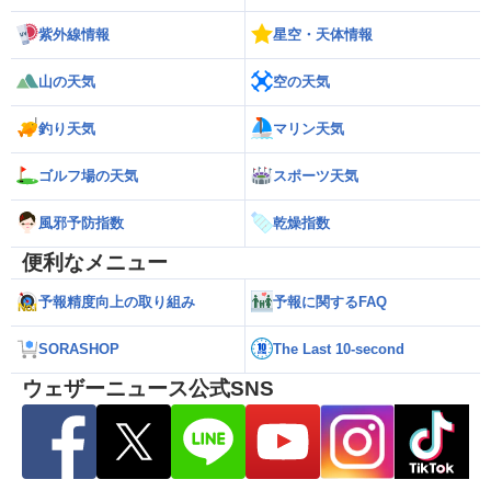
紫外線情報
星空・天体情報
山の天気
空の天気
釣り天気
マリン天気
ゴルフ場の天気
スポーツ天気
風邪予防指数
乾燥指数
便利なメニュー
予報精度向上の取り組み
予報に関するFAQ
SORASHOP
The Last 10-second
ウェザーニュース公式SNS