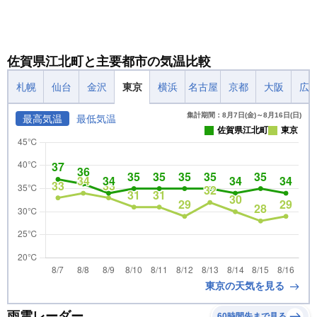
佐賀県江北町と主要都市の気温比較
札幌
仙台
金沢
東京
横浜
名古屋
京都
大阪
広
集計期間：8月7日(金)～8月16日(日)
最高気温
最低気温
佐賀県江北町
東京
東京の天気を見る
雨雲レーダー
60時間先まで見る