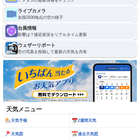
アメダスの最新情報をチェック
ライブカメラ
全国2500地点の空の様子
台風情報
影響は？接近状況をリアルタイム更新
ウェザーリポート
空の写真を投稿して最新の天気を共有
天気メニュー
天気予報
2週間天気
天気図
過去天気図