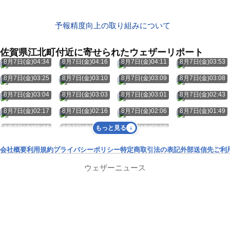
予報精度向上の取り組みについて
佐賀県江北町付近に寄せられたウェザーリポート
8月7日(金)04:34
8月7日(金)04:16
8月7日(金)04:11
8月7日(金)03:53
8月7日(金)03:25
8月7日(金)03:10
8月7日(金)03:09
8月7日(金)03:08
8月7日(金)03:04
8月7日(金)03:03
8月7日(金)03:01
8月7日(金)02:43
8月7日(金)02:17
8月7日(金)02:16
8月7日(金)02:06
8月7日(金)01:49
8月7日(金)01:44
8月7日(金)01:37
8月7日(金)01:10
もっと見る
会社概要
利用規約
プライバシーポリシー
特定商取引法の表記
外部送信先
ご利
ウェザーニュース