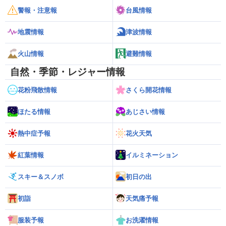
警報・注意報
台風情報
地震情報
津波情報
火山情報
避難情報
自然・季節・レジャー情報
花粉飛散情報
さくら開花情報
ほたる情報
あじさい情報
熱中症予報
花火天気
紅葉情報
イルミネーション
スキー＆スノボ
初日の出
初詣
天気痛予報
服装予報
お洗濯情報