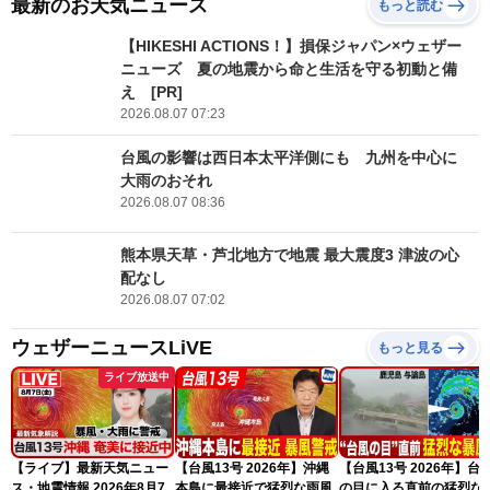
最新のお天気ニュース
もっと読む
【HIKESHI ACTIONS！】損保ジャパン×ウェザー
ニューズ 夏の地震から命と生活を守る初動と備
え [PR]
2026.08.07 07:23
台風の影響は西日本太平洋側にも 九州を中心に
大雨のおそれ
2026.08.07 08:36
熊本県天草・芦北地方で地震 最大震度3 津波の心
配なし
2026.08.07 07:02
ウェザーニュースLiVE
もっと見る
ライブ放送中
【ライブ】最新天気ニュー
【台風13号 2026年】沖縄
【台風13号 2026年】台
ス・地震情報 2026年8月7
本島に最接近で猛烈な雨風
の目に入る直前の猛烈な