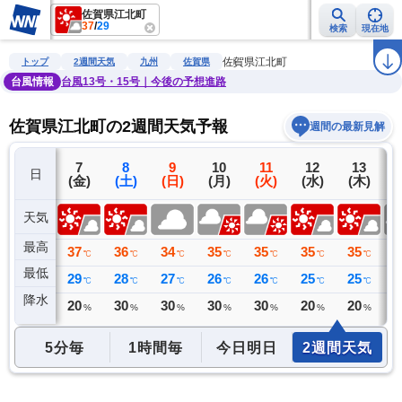
佐賀県江北町
37
/
29
検索
現在地
雨雲レーダー
台風情報
地震情報
警報・注意報
2週間天気
ラ
佐賀県江北町
トップ
2週間天気
九州
佐賀県
台風情報
台風13号・15号｜今後の予想進路
佐賀県江北町の2週間天気予報
週間の最新見解
6
7
8
9
10
11
12
13
日
(木)
(金)
(土)
(日)
(月)
(火)
(水)
(木)
(
天気
最高
37
37
36
34
35
35
35
35
3
℃
℃
℃
℃
℃
℃
℃
℃
最低
26
29
28
27
26
26
25
25
2
℃
℃
℃
℃
℃
℃
℃
℃
降水
0
20
30
30
30
30
20
20
3
ミリ
%
%
%
%
%
%
%
5分毎
1時間毎
今日明日
2週間天気