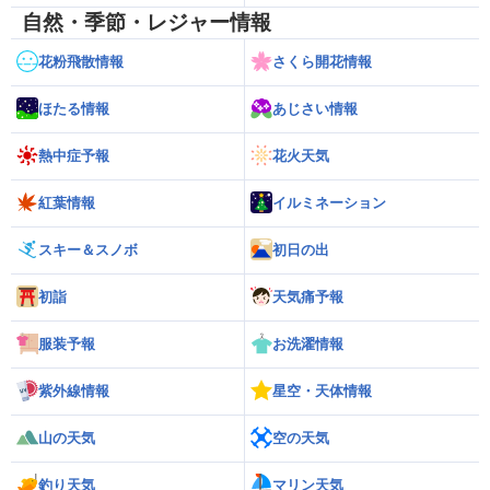
自然・季節・レジャー情報
花粉飛散情報
さくら開花情報
ほたる情報
あじさい情報
熱中症予報
花火天気
紅葉情報
イルミネーション
スキー＆スノボ
初日の出
初詣
天気痛予報
服装予報
お洗濯情報
紫外線情報
星空・天体情報
山の天気
空の天気
釣り天気
マリン天気