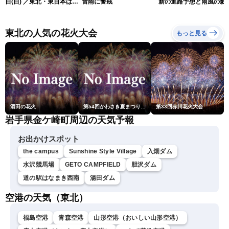
日(日) ／東北・東日本は急
雷雨に警戒
新の進路予想と雨風の影
な雷雨に注意 沖縄は暴風
（9日6時更新）
雨に警戒続く〈ウェザーニ
ュースLiVEサンシャイン・
東北の人気の花火大会
もっと見る
岡本結子リサ／山口剛央〉
酒田の花火
第54回かわさき夏まつり花火大会「おらが自慢のでっかい花火」
第33回赤川花火大会
岩手県金ケ崎町周辺の天気予報
お出かけスポット
the campus
Sunshine Style Village
入畑ダム
水沢競馬場
GETO CAMPFIELD
胆沢ダム
道の駅はなまき西南
湯田ダム
空港の天気（東北）
福島空港
青森空港
山形空港（おいしい山形空港）