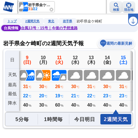
岩手県金ケ崎町
31
/
22
検索
現在地
雨雲レーダー
台風情報
地震情報
警報・注意報
2週間天気
ラ
岩手県金ケ崎町
トップ
2週間天気
東北
岩手県
台風情報
台風13号・15号｜今後の予想進路
岩手県金ケ崎町の2週間天気予報
週間の最新見解
8
9
10
11
12
13
14
15
日
(土)
(日)
(月)
(火)
(水)
(木)
(金)
(土)
(
天気
最高
36
31
30
26
30
31
30
31
3
℃
℃
℃
℃
℃
℃
℃
℃
最低
22
22
20
19
21
22
23
23
2
℃
℃
℃
℃
℃
℃
℃
℃
降水
8
40
30
60
40
40
40
40
4
ミリ
%
%
%
%
%
%
%
5分毎
1時間毎
今日明日
2週間天気