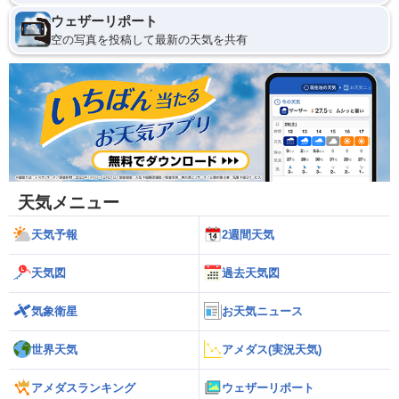
ウェザーリポート
空の写真を投稿して最新の天気を共有
天気メニュー
天気予報
2週間天気
天気図
過去天気図
気象衛星
お天気ニュース
世界天気
アメダス(実況天気)
アメダスランキング
ウェザーリポート