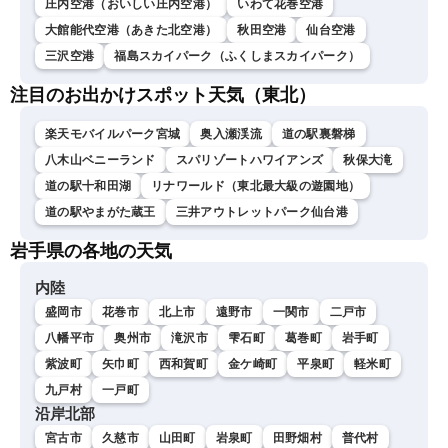
庄内空港（おいしい庄内空港）
いわて花巻空港
大館能代空港（あきた北空港）
秋田空港
仙台空港
三沢空港
福島スカイパーク（ふくしまスカイパーク）
注目のお出かけスポット天気（東北）
楽天モバイルパーク宮城
奥入瀬渓流
道の駅裏磐梯
八木山ベニーランド
スパリゾートハワイアンズ
秋保大滝
道の駅十和田湖
リナワールド（東北最大級の遊園地）
道の駅やまがた蔵王
三井アウトレットパーク仙台港
岩手県の各地の天気
内陸
盛岡市
花巻市
北上市
遠野市
一関市
二戸市
八幡平市
奥州市
滝沢市
雫石町
葛巻町
岩手町
紫波町
矢巾町
西和賀町
金ケ崎町
平泉町
軽米町
九戸村
一戸町
沿岸北部
宮古市
久慈市
山田町
岩泉町
田野畑村
普代村