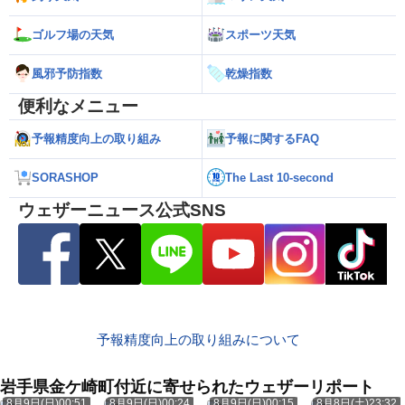
ゴルフ場の天気
スポーツ天気
風邪予防指数
乾燥指数
便利なメニュー
予報精度向上の取り組み
予報に関するFAQ
SORASHOP
The Last 10-second
ウェザーニュース公式SNS
予報精度向上の取り組みについて
岩手県金ケ崎町付近に寄せられたウェザーリポート
8月9日(日)00:51
8月9日(日)00:24
8月9日(日)00:15
8月8日(土)23:32