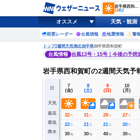
岩手県西和賀町
32
/
22
オススメ
天気・観測
雨雲レーダー
台風情報
地震情報
警
トップ
2週間天気
東北
岩手県
岩手県西和賀町
台風情報
台風13号・15号｜今後の予想
岩手県西和賀町の2週間天気予
4
5
6
7
8
9
10
日
(火)
(水)
(木)
(金)
(土)
(日)
(月)
天気
最高
27
29
31
32
31
28
27
℃
℃
℃
℃
℃
℃
℃
最低
16
15
19
22
21
21
20
℃
℃
℃
℃
℃
℃
℃
降水
0
0
0
30
30
40
30
ミリ
ミリ
ミリ
%
%
%
%