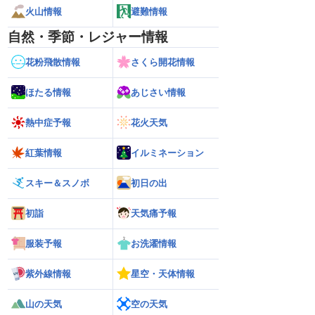
火山情報
避難情報
自然・季節・レジャー情報
花粉飛散情報
さくら開花情報
ほたる情報
あじさい情報
熱中症予報
花火天気
紅葉情報
イルミネーション
スキー＆スノボ
初日の出
初詣
天気痛予報
服装予報
お洗濯情報
紫外線情報
星空・天体情報
山の天気
空の天気