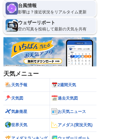
台風情報
影響は？接近状況をリアルタイム更新
ウェザーリポート
空の写真を投稿して最新の天気を共有
天気メニュー
天気予報
2週間天気
天気図
過去天気図
気象衛星
お天気ニュース
世界天気
アメダス(実況天気)
アメダスランキング
ウェザーリポート