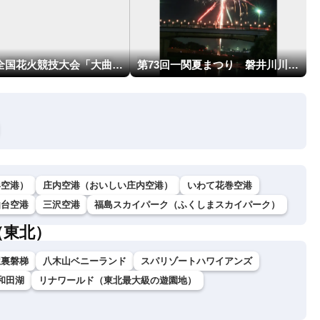
第98回全国花火競技大会「大曲の花火」
第73回一関夏まつり 磐井川川開き花火大会
形空港）
庄内空港（おいしい庄内空港）
いわて花巻空港
仙台空港
三沢空港
福島スカイパーク（ふくしまスカイパーク）
（東北）
駅裏磐梯
八木山ベニーランド
スパリゾートハワイアンズ
和田湖
リナワールド（東北最大級の遊園地）