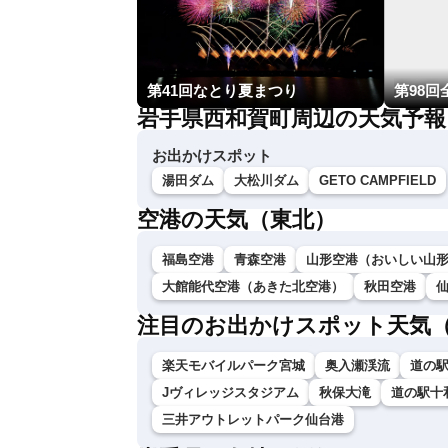
第41回なとり夏まつり
岩手県西和賀町周辺の天気予報
お出かけスポット
湯田ダム
大松川ダム
GETO CAMPFIELD
空港の天気（東北）
福島空港
青森空港
山形空港（おいしい山
大館能代空港（あきた北空港）
秋田空港
注目のお出かけスポット天気
楽天モバイルパーク宮城
奥入瀬渓流
道の
Jヴィレッジスタジアム
秋保大滝
道の駅十
三井アウトレットパーク仙台港