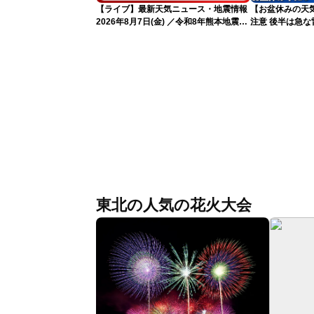
【ライブ】最新天気ニュース・地震情報
【お盆休みの天気
2026年8月7日(金) ／令和8年熊本地震情
注意 後半は急な
報 台風13号の影響に警戒〈ウェザーニ
ュースLiVEムーン・駒木結衣／内藤邦
裕〉
東北の人気の花火大会