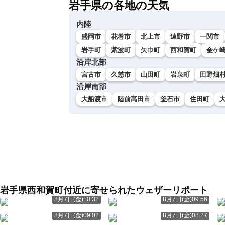
岩手県の各地の天気
内陸
盛岡市
花巻市
北上市
遠野市
一関市
岩手町
紫波町
矢巾町
西和賀町
金ケ
沿岸北部
宮古市
久慈市
山田町
岩泉町
田野畑
沿岸南部
大船渡市
陸前高田市
釜石市
住田町
岩手県西和賀町付近に寄せられたウェザーリポート
8月7日(金)10:32
8月7日(金)09:56
8月7日(金)09:02
8月7日(金)08:27