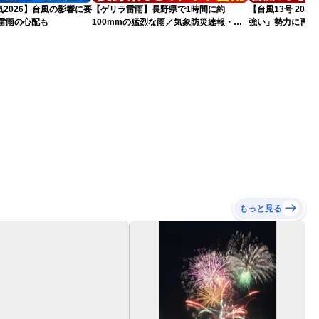
2026】台風の影響に要
【ゲリラ雷雨】長野県で1時間に約
【台風13号 20
雷雨の心配も
100mmの猛烈な雨／気象防災速報・記
強い」勢力に再発
録的短時間大雨
（7日18時最新情
もっと見る