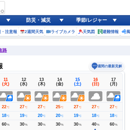
防災・減災
季節/レジャー
報・注意報
2週間天気
ライブカメラ
天気図
避難情報
進路
報
週間の最新見解
11
12
13
14
15
16
17
(火)
(水)
(木)
(金)
(土)
(日)
(月)
22
27
27
25
27
27
27
2
℃
℃
℃
℃
℃
℃
℃
18
19
20
20
19
18
18
1
℃
℃
℃
℃
℃
℃
℃
60
30
30
30
30
40
60
3
%
%
%
%
%
%
%