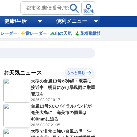
現在地
健康/生活
便利メニュー
風レーダー
雷レーダー
山の天気
花粉飛散情報
世界天気
お天気ニュース
もっと読む
18
19
20
21
大型の台風13号が沖縄・奄美に
(火)
(水)
(木)
(金)
予報の
接近中 明日にかけ暴風雨に厳重
D
E
E
E
信頼度
高
警戒を
A
2026.08.07 10:17
B
台風13号のスパイラルバンドが
C
9
28
29
29
D
奄美大島に 奄美市の雨量は
℃
℃
℃
℃
E
400mmに迫る
9
20
19
20
低
℃
℃
℃
℃
2026.08.07 21:35
？
0
30
40
40
大型で非常に強い台風13号 沖
%
%
%
%