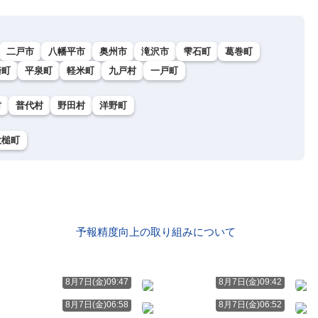
二戸市
八幡平市
奥州市
滝沢市
雫石町
葛巻町
崎町
平泉町
軽米町
九戸村
一戸町
村
普代村
野田村
洋野町
大槌町
予報精度向上の取り組みについて
8月7日(金)09:47
8月7日(金)09:42
8月7日(金)06:58
8月7日(金)06:52