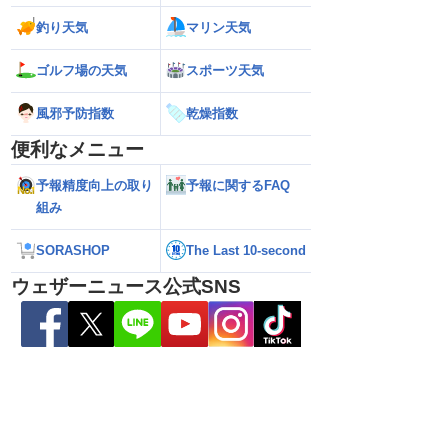
26】沖縄付近で「非常に
【台風15号 2026】来週は北日本や東日
【お盆の渋滞予測 2
釣り天気
マリン天気
達 荒天に厳重警戒を
本に接近する可能性／ウェザーニュース
響エリアと渋滞ピ
報）
気象予報士解説（7日16時更新）
NEXCO中日本情報
ゴルフ場の天気
スポーツ天気
風邪予防指数
乾燥指数
便利なメニュー
予報精度向上の取り
予報に関するFAQ
組み
SORASHOP
The Last 10-second
ウェザーニュース公式SNS