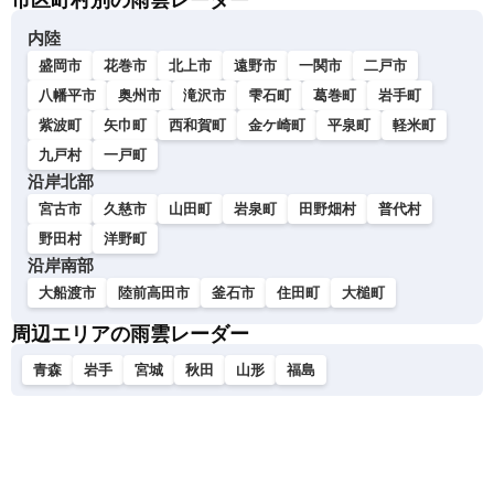
市区町村別の雨雲レーダー
内陸
盛岡市
花巻市
北上市
遠野市
一関市
二戸市
八幡平市
奥州市
滝沢市
雫石町
葛巻町
岩手町
紫波町
矢巾町
西和賀町
金ケ崎町
平泉町
軽米町
九戸村
一戸町
沿岸北部
宮古市
久慈市
山田町
岩泉町
田野畑村
普代村
野田村
洋野町
沿岸南部
大船渡市
陸前高田市
釜石市
住田町
大槌町
周辺エリアの雨雲レーダー
青森
岩手
宮城
秋田
山形
福島