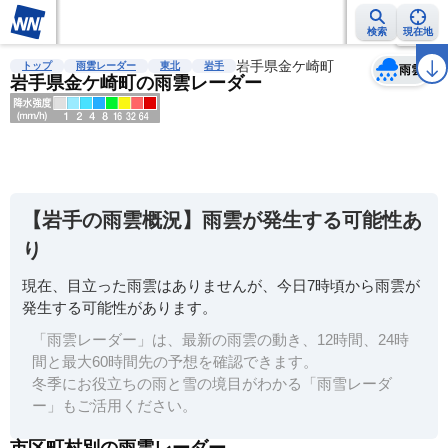
検索
現在地
天気
台風
雨雲レーダー
台風情報
地震情報
岩手県金ケ崎町
警報・注意報
2週間天気
ラ
トップ
雨雲レーダー
東北
岩手
雨雲
岩手県金ケ崎町の雨雲レーダー
明
る
い
【岩手の雨雲概況】雨雲が発生する可能性あ
暗
り
い
現在、目立った雨雲はありませんが、今日7時頃から雨雲が
薄
発生する可能性があります。
い
「雨雲レーダー」は、最新の雨雲の動き、12時間、24時
濃
間と最大60時間先の予想を確認できます。
い
冬季にお役立ちの雨と雪の境目がわかる「雨雪レーダ
ー」もご活用ください。