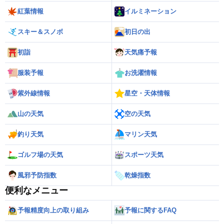
紅葉情報
イルミネーション
スキー＆スノボ
初日の出
初詣
天気痛予報
服装予報
お洗濯情報
紫外線情報
星空・天体情報
山の天気
空の天気
釣り天気
マリン天気
ゴルフ場の天気
スポーツ天気
風邪予防指数
乾燥指数
便利なメニュー
予報精度向上の取り組み
予報に関するFAQ