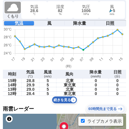
気温
湿度
気圧
風
28.6
82
1006
5
℃
%
hPa
m/s
くもり
気温
風
降水量
日照
気温
風速
降水量
日照
時刻
風向
(℃)
(m/s)
(mm/h)
(分)
15時
28.8
5
北東
0
0
14時
29.9
5
東北東
0
0
13時
29.0
5
北東
0
0
12時
28.4
5
東北東
0
0
続きを見る
雨雲レーダー
60時間先まで見る