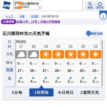
石川県羽咋市
30
/
25
検索
現在地
雨雲レーダー
台風情報
地震情報
警報・注意報
2週間天気
ラ
石川県羽咋市
トップ
中部
石川県
台風情報
台風13号・15号｜今後の予想進路
石川県羽咋市の天気予報
最新見解
日
9日(日)
10
16
17
18
19
20
21
22
23
時
天気
降水
0
0
0
0
0
0
0
0
0
ミリ
ミリ
ミリ
ミリ
ミリ
ミリ
ミリ
ミリ
気温
28
27
26
27
26
26
25
25
2
℃
℃
℃
℃
℃
℃
℃
℃
風
5
4
4
3
2
2
2
2
2
m/s
m/s
m/s
m/s
m/s
m/s
m/s
m/s
5分毎
1時間毎
今日明日
2週間天気