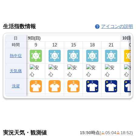
生活指数情報
アイコンの説明
日
9日(日)
10日(月
9
12
15
18
21
0
時間
熱中症
天気痛
洗濯
実況天気・観測値
15:50時点
(
05:04
18:52
)