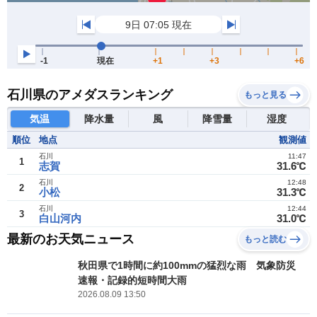
石川県のアメダスランキング
もっと見る
気温
降水量
風
降雪量
湿度
順位
地点
観測値
石川
11:47
1
志賀
31.6℃
石川
12:48
2
小松
31.3℃
石川
12:44
3
白山河内
31.0℃
最新のお天気ニュース
もっと読む
秋田県で1時間に約100mmの猛烈な雨 気象防災
速報・記録的短時間大雨
2026.08.09 13:50