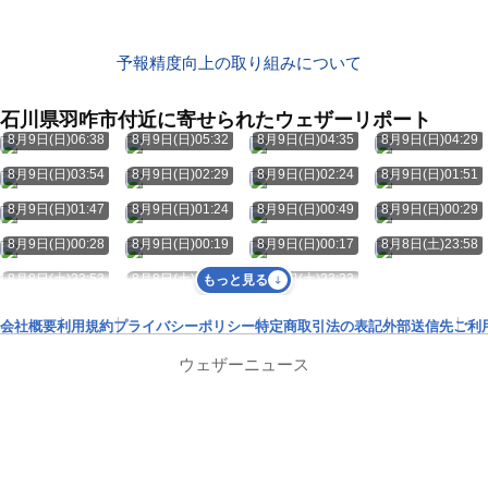
予報精度向上の取り組みについて
石川県羽咋市付近に寄せられたウェザーリポート
8月9日(日)06:38
8月9日(日)05:32
8月9日(日)04:35
8月9日(日)04:29
8月9日(日)03:54
8月9日(日)02:29
8月9日(日)02:24
8月9日(日)01:51
8月9日(日)01:47
8月9日(日)01:24
8月9日(日)00:49
8月9日(日)00:29
8月9日(日)00:28
8月9日(日)00:19
8月9日(日)00:17
8月8日(土)23:58
8月8日(土)23:53
8月8日(土)23:45
8月8日(土)23:33
もっと見る
会社概要
利用規約
プライバシーポリシー
特定商取引法の表記
外部送信先
ご利
ウェザーニュース