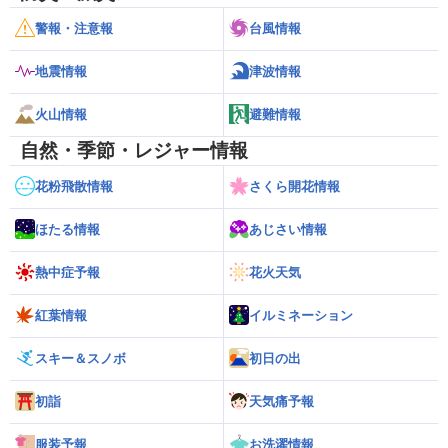
警報・注意報
台風情報
地震情報
津波情報
火山情報
避難情報
自然・季節・レジャー情報
花粉飛散情報
さくら開花情報
ほたる情報
あじさい情報
熱中症予報
花火天気
紅葉情報
イルミネーション
スキー＆スノボ
初日の出
初詣
天気痛予報
服装予報
お洗濯情報