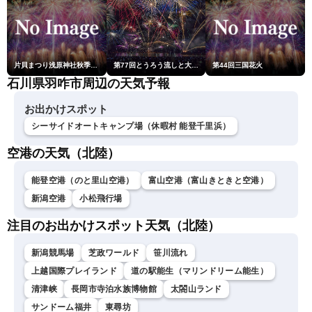
片貝まつり浅原神社秋季例大祭奉納大煙火
第77回とうろう流しと大花火大会
第44回三国花火
石川県羽咋市周辺の天気予報
お出かけスポット
シーサイドオートキャンプ場（休暇村 能登千里浜）
空港の天気（北陸）
能登空港（のと里山空港）
富山空港（富山きときと空港）
新潟空港
小松飛行場
注目のお出かけスポット天気（北陸）
新潟競馬場
芝政ワールド
笹川流れ
上越国際プレイランド
道の駅能生（マリンドリーム能生）
清津峡
長岡市寺泊水族博物館
太閤山ランド
サンドーム福井
東尋坊