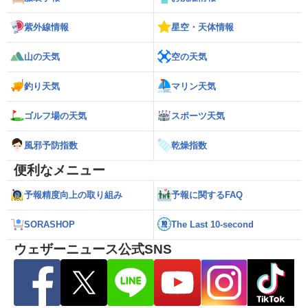
紫外線情報
星空・天体情報
山の天気
空の天気
釣り天気
マリン天気
ゴルフ場の天気
スポーツ天気
風邪予防指数
乾燥指数
便利なメニュー
予報精度向上の取り組み
予報に関するFAQ
SORASHOP
The Last 10-second
ウェザーニュース公式SNS