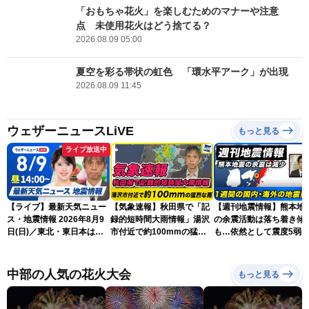
「おもちゃ花火」を楽しむためのマナーや注意
点 未使用花火はどう捨てる？
2026.08.09 05:00
夏空を彩る帯状の虹色 「環水平アーク」が出現
2026.08.09 11:45
ウェザーニュースLiVE
もっと見る
ライブ放送中
【ライブ】最新天気ニュー
【気象速報】秋田県で「記
【週刊地震情報】熊本地
ス・地震情報 2026年8月9
録的短時間大雨情報」湯沢
の余震活動は落ち着き傾
日(日)／東北・東日本は急
市付近で約100mmの猛烈
も…依然として震度5弱
な雷雨に注意〈ウェザーニ
な雨
戒
ュースLiVEアフタヌーン・
小川千奈／芳野達郎〉
中部の人気の花火大会
もっと見る