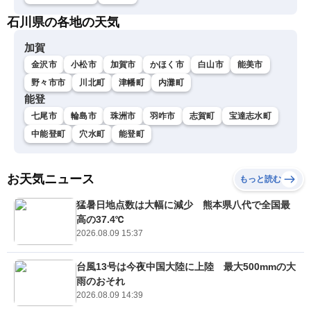
石川県の各地の天気
加賀
金沢市
小松市
加賀市
かほく市
白山市
能美市
野々市市
川北町
津幡町
内灘町
能登
七尾市
輪島市
珠洲市
羽咋市
志賀町
宝達志水町
中能登町
穴水町
能登町
お天気ニュース
もっと読む
猛暑日地点数は大幅に減少 熊本県八代で全国最
高の37.4℃
2026.08.09 15:37
台風13号は今夜中国大陸に上陸 最大500mmの大
雨のおそれ
2026.08.09 14:39