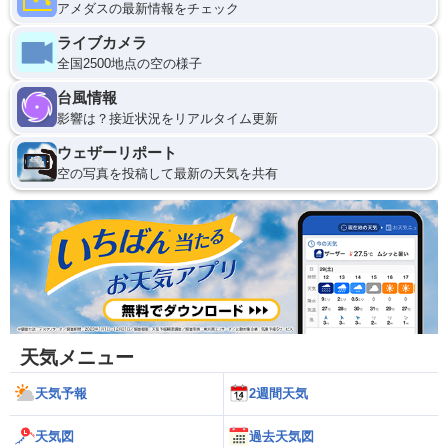
アメダスの最新情報をチェック
ライブカメラ
全国2500地点の空の様子
台風情報
影響は？接近状況をリアルタイム更新
ウェザーリポート
空の写真を投稿して最新の天気を共有
天気メニュー
天気予報
2週間天気
天気図
過去天気図