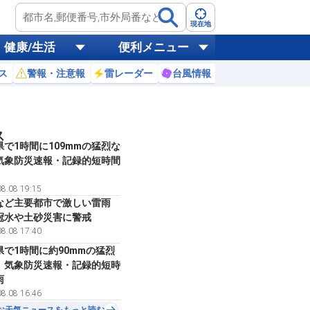
現在地
健康/生活
便利メニュー
ス
警報・注意報
雷レーダー
台風情報
お天気ニュース
ス
県で1時間に109mmの猛烈な
気象防災速報・記録的短時間
8.08 19:15
など主要都市で激しい雷雨
冠水や土砂災害に警戒
8.08 17:40
県で1時間に約90mmの猛烈
 気象防災速報・記録的短時
雨
8.08 16:46
お天気ニュースをもっと読む