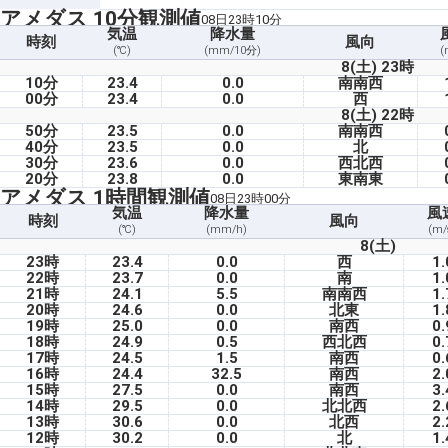
アメダス 10分観測値
08日23時10分
気温
降水量
時刻
風向
(℃)
(mm/10分)
(
8(土) 23時
10分
23.4
0.0
南南西
00分
23.4
0.0
西
8(土) 22時
50分
23.5
0.0
南南西
40分
23.5
0.0
北
30分
23.6
0.0
西北西
20分
23.8
0.0
東南東
アメダス 1時間観測値
08日23時00分
気温
降水量
風
時刻
風向
(℃)
(mm/h)
(m/
8(土)
23時
23.4
0.0
西
1.
22時
23.7
0.0
南
1.
21時
24.1
5.5
南南西
1.
20時
24.6
0.0
北東
1.
19時
25.0
0.0
南西
0.
18時
24.9
0.5
西北西
0.
17時
24.5
1.5
南西
0.
16時
24.4
32.5
南西
2.
15時
27.5
0.0
南西
3.
14時
29.5
0.0
北北西
2.
13時
30.6
0.0
北西
2.
12時
30.2
0.0
北
1.