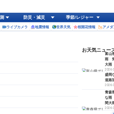
測
防災・減災
季節/レジャー
ライブカメラ
地震情報
世界天気
桜開花情報
アメダ
お天気ニュー
富山
雨 
大雨
2026.0
盛岡
道路
2026.0
青森
な雨
間大
2026.0