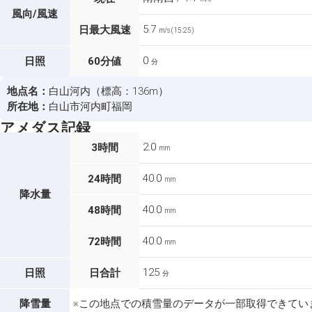
風向/風速
5.7
日最大風速
m/s (15:25)
0
日照
60分値
分
地点名：
白山河内（標高：136m）
所在地：
白山市河内町福岡
アメダス記録
2.0
3時間
mm
40.0
24時間
mm
降水量
40.0
48時間
mm
40.0
72時間
mm
125
日照
日合計
分
降雪量
※この地点での積雪量のデータが一部取得できてい