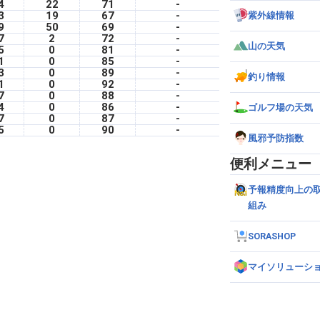
4
22
71
-
3
19
67
-
紫外線情報
9
50
69
-
7
2
72
-
山の天気
5
0
81
-
1
0
85
-
3
0
89
-
釣り情報
1
0
92
-
7
0
88
-
4
0
86
-
ゴルフ場の天気
7
0
87
-
5
0
90
-
風邪予防指数
便利メニュー
予報精度向上の
組み
SORASHOP
マイソリューシ