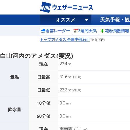
オススメ
天気予報・観
雨雲レーダー
2週間天気
花粉飛散情報
トップ
アメダス 全国
中部
石川
白山河内
白山河内のアメダス(実況)
23.4
現在
℃
31.6
気温
日最高
℃ (11:30)
23.3
日最低
℃ (23:09)
0.0
10分値
mm
降水量
0.0
60分値
mm
南南西 / 1.1
現在
m/s