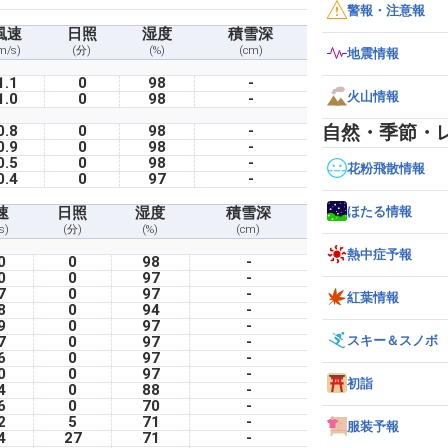
警報・注意報
風速
日照
湿度
積雪深
m/s)
(分)
(%)
(cm)
地震情報
1.1
0
98
-
火山情報
1.0
0
98
-
自然・季節・
0.8
0
98
-
0.9
0
98
-
0.5
0
98
-
花粉飛散情報
0.4
0
97
-
ほたる情報
速
日照
湿度
積雪深
s)
(分)
(%)
(cm)
熱中症予報
0
0
98
-
0
0
97
-
7
0
97
-
紅葉情報
8
0
94
-
9
0
97
-
スキー＆スノボ
7
0
97
-
6
0
97
-
0
0
97
-
初詣
4
0
88
-
6
0
70
-
2
5
71
-
服装予報
4
27
71
-