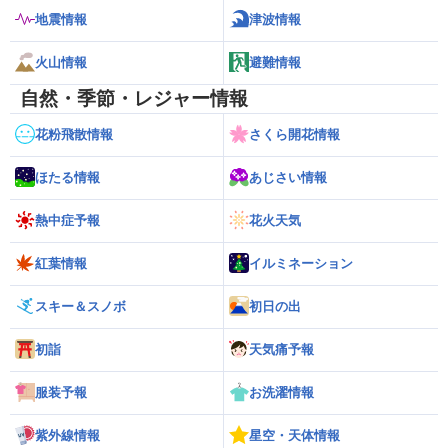
地震情報
津波情報
火山情報
避難情報
自然・季節・レジャー情報
花粉飛散情報
さくら開花情報
ほたる情報
あじさい情報
熱中症予報
花火天気
紅葉情報
イルミネーション
スキー＆スノボ
初日の出
初詣
天気痛予報
服装予報
お洗濯情報
紫外線情報
星空・天体情報