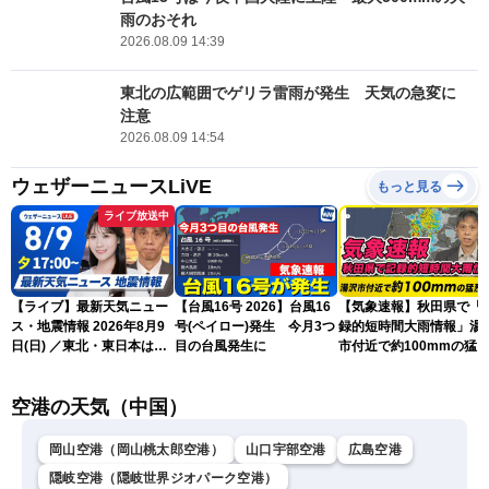
雨のおそれ
2026.08.09 14:39
東北の広範囲でゲリラ雷雨が発生 天気の急変に
注意
2026.08.09 14:54
ウェザーニュースLiVE
もっと見る
ライブ放送中
【ライブ】最新天気ニュー
【台風16号 2026】台風16
【気象速報】秋田県で「
ス・地震情報 2026年8月9
号(ペイロー)発生 今月3つ
録的短時間大雨情報」湯
日(日) ／東北・東日本は急
目の台風発生に
市付近で約100mmの猛
な雷雨に注意〈ウェザーニ
な雨
ュースLiVEイブニング・戸
空港の天気（中国）
北美月／芳野達郎〉
岡山空港（岡山桃太郎空港）
山口宇部空港
広島空港
隠岐空港（隠岐世界ジオパーク空港）