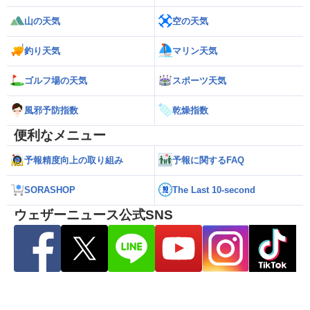
山の天気
空の天気
釣り天気
マリン天気
ゴルフ場の天気
スポーツ天気
風邪予防指数
乾燥指数
便利なメニュー
予報精度向上の取り組み
予報に関するFAQ
SORASHOP
The Last 10-second
ウェザーニュース公式SNS