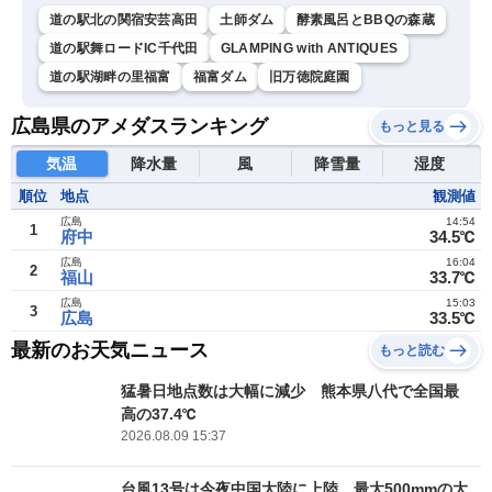
道の駅北の関宿安芸高田
土師ダム
酵素風呂とBBQの森蔵
道の駅舞ロードIC千代田
GLAMPING with ANTIQUES
道の駅湖畔の里福富
福富ダム
旧万徳院庭園
広島県のアメダスランキング
もっと見る
気温
降水量
風
降雪量
湿度
順位
地点
観測値
広島
14:54
1
府中
34.5℃
広島
16:04
2
福山
33.7℃
広島
15:03
3
広島
33.5℃
最新のお天気ニュース
もっと読む
猛暑日地点数は大幅に減少 熊本県八代で全国最
高の37.4℃
2026.08.09 15:37
台風13号は今夜中国大陸に上陸 最大500mmの大