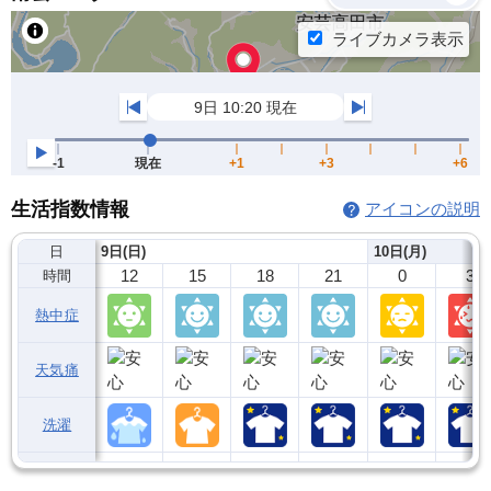
生活指数情報
アイコンの説明
日
9日(日)
10日(月)
12
15
18
21
0
3
時間
熱中症
天気痛
洗濯