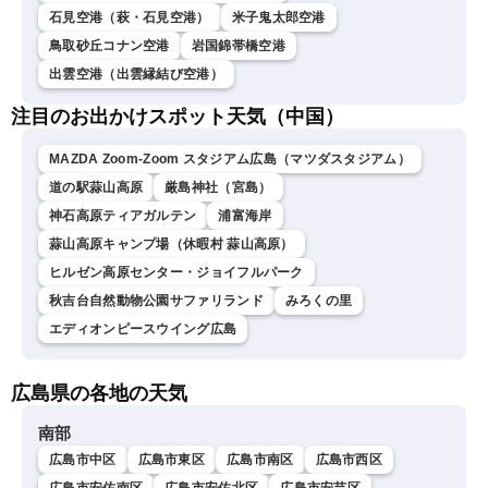
石見空港（萩・石見空港）
米子鬼太郎空港
鳥取砂丘コナン空港
岩国錦帯橋空港
出雲空港（出雲縁結び空港）
注目のお出かけスポット天気（中国）
MAZDA Zoom-Zoom スタジアム広島（マツダスタジアム）
道の駅蒜山高原
厳島神社（宮島）
神石高原ティアガルテン
浦富海岸
蒜山高原キャンプ場（休暇村 蒜山高原）
ヒルゼン高原センター・ジョイフルパーク
秋吉台自然動物公園サファリランド
みろくの里
エディオンピースウイング広島
広島県の各地の天気
南部
広島市中区
広島市東区
広島市南区
広島市西区
広島市安佐南区
広島市安佐北区
広島市安芸区