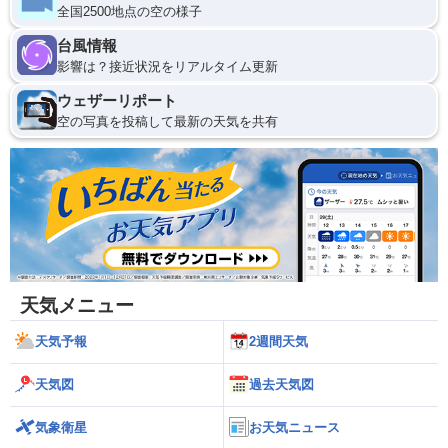
全国2500地点の空の様子
台風情報
影響は？接近状況をリアルタイム更新
ウェザーリポート
空の写真を投稿して最新の天気を共有
天気メニュー
天気予報
2週間天気
天気図
過去天気図
気象衛星
お天気ニュース