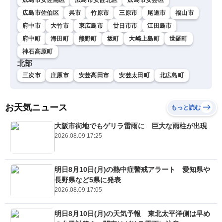
広島市佐伯区
呉市
竹原市
三原市
尾道市
福山市
府中市
大竹市
東広島市
廿日市市
江田島市
府中町
海田町
熊野町
坂町
大崎上島町
世羅町
神石高原町
北部
三次市
庄原市
安芸高田市
安芸太田町
北広島町
お天気ニュース
もっと読む
大阪市街地でもゲリラ雷雨に 巨大な雨柱が出現
2026.08.09 17:25
明日8月10日(月)の熱中症警戒アラート 愛知県や
長野県など5県に発表
2026.08.09 17:05
明日8月10日(月)の天気予報 東北太平洋側は早め