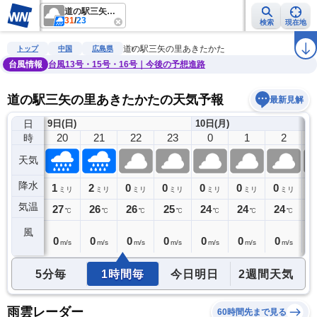
道の駅三矢の里あきたかた
31
/
23
検索
現在地
雨雲レーダー
台風情報
地震情報
警報・注意報
2週間天気
ラ
道の駅三矢の里あきたかた
トップ
中国
広島県
台風情報
台風13号・15号・16号｜今後の予想進路
道の駅三矢の里あきたかたの天気予報
最新見解
日
9日(日)
10日(月)
19
20
21
22
23
0
1
2
時
天気
降水
0
1
2
0
0
0
0
0
0
ミリ
ミリ
ミリ
ミリ
ミリ
ミリ
ミリ
ミリ
気温
28
27
26
26
25
24
24
24
2
℃
℃
℃
℃
℃
℃
℃
℃
風
1
0
0
0
0
0
0
0
0
m/s
m/s
m/s
m/s
m/s
m/s
m/s
m/s
5分毎
1時間毎
今日明日
2週間天気
雨雲レーダー
60時間先まで見る