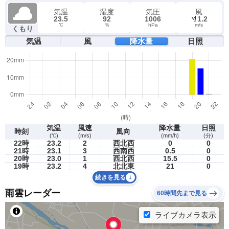
気温
湿度
気圧
風
23.5
92
1006
1.2
℃
%
hPa
m/s
くもり
気温
風
降水量
日照
気温
風速
降水量
日照
時刻
風向
(℃)
(m/s)
(mm/h)
(分)
22時
23.2
2
西北西
0
0
21時
23.1
3
西南西
0.5
0
20時
23.0
1
西北西
15.5
0
19時
23.2
4
北北東
21
0
続きを見る
雨雲レーダー
60時間先まで見る