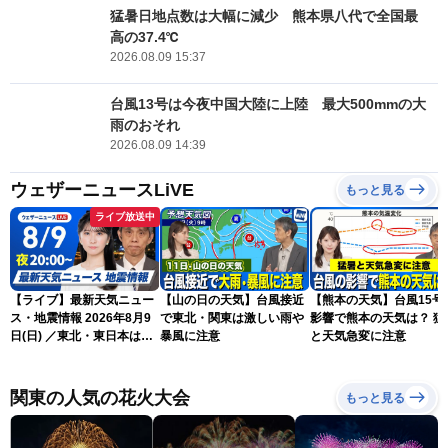
猛暑日地点数は大幅に減少 熊本県八代で全国最
高の37.4℃
2026.08.09 15:37
台風13号は今夜中国大陸に上陸 最大500mmの大
雨のおそれ
2026.08.09 14:39
ウェザーニュースLiVE
もっと見る
ライブ放送中
【ライブ】最新天気ニュー
【山の日の天気】台風接近
【熊本の天気】台風15号
ス・地震情報 2026年8月9
で東北・関東は激しい雨や
影響で熊本の天気は？ 猛
日(日) ／東北・東日本は急
暴風に注意
と天気急変に注意
な雷雨に注意〈ウェザーニ
ュースLiVEムーン・駒木結
衣／芳野達郎〉
関東の人気の花火大会
もっと見る