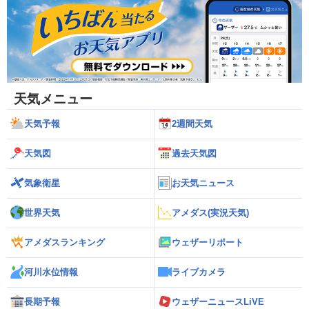
天気メニュー
天気予報
2週間天気
天気図
過去天気図
気象衛星
お天気ニュース
世界天気
アメダス(実況天気)
アメダスランキング
ウェザーリポート
河川水位情報
ライブカメラ
長期予報
ウェザーニュースLiVE