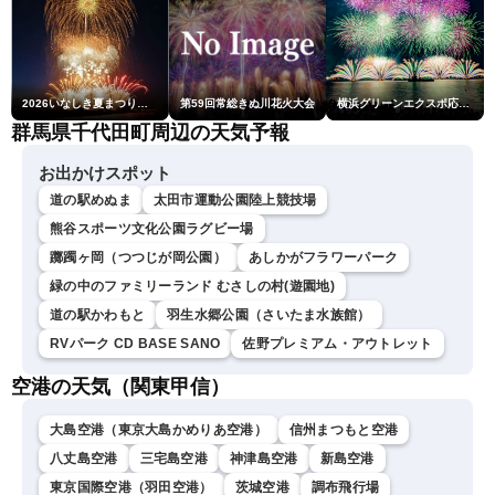
2026いなしき夏まつり花火大会
第59回常総きぬ川花火大会
横浜グリーンエクスポ応援 みなとみらいフェスティバル「スカイシンフォニーinヨコハマ presented byコロワイド」
群馬県千代田町周辺の天気予報
お出かけスポット
道の駅めぬま
太田市運動公園陸上競技場
熊谷スポーツ文化公園ラグビー場
躑躅ヶ岡（つつじが岡公園）
あしかがフラワーパーク
緑の中のファミリーランド むさしの村(遊園地)
道の駅かわもと
羽生水郷公園（さいたま水族館）
RVパーク CD BASE SANO
佐野プレミアム・アウトレット
空港の天気（関東甲信）
大島空港（東京大島かめりあ空港）
信州まつもと空港
八丈島空港
三宅島空港
神津島空港
新島空港
東京国際空港（羽田空港）
茨城空港
調布飛行場