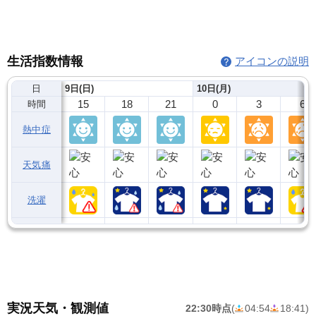
生活指数情報
アイコンの説明
日
9日(日)
10日(月)
15
18
21
0
3
6
時間
熱中症
天気痛
洗濯
実況天気・観測値
22:30時点
(
04:54
18:41
)