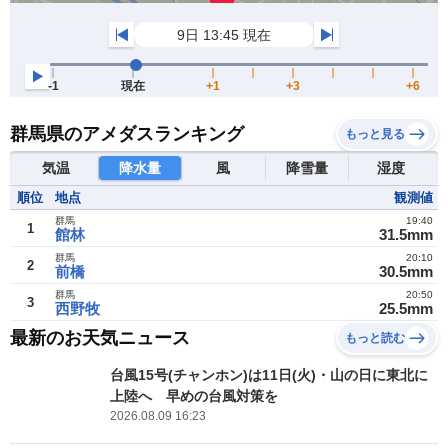
群馬県のアメダスランキング
もっと見る
気温
降水量
風
降雪量
湿度
順位
地点
観測値
群馬
19:40
1
館林
31.5mm
群馬
20:10
2
前橋
30.5mm
群馬
20:50
3
西野牧
25.5mm
最新のお天気ニュース
もっと読む
台風15号(チャンホン)は11日(火)・山の日に東北に
上陸へ 早めの台風対策を
2026.08.09 16:23