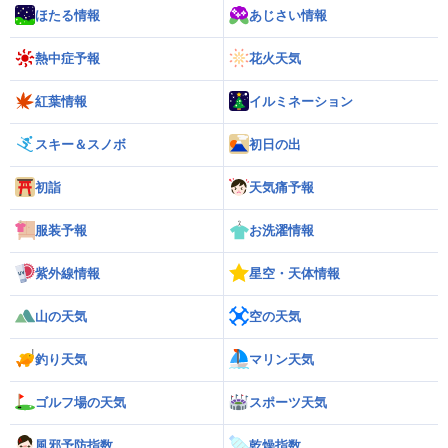
ほたる情報
あじさい情報
熱中症予報
花火天気
紅葉情報
イルミネーション
スキー＆スノボ
初日の出
初詣
天気痛予報
服装予報
お洗濯情報
紫外線情報
星空・天体情報
山の天気
空の天気
釣り天気
マリン天気
ゴルフ場の天気
スポーツ天気
風邪予防指数
乾燥指数