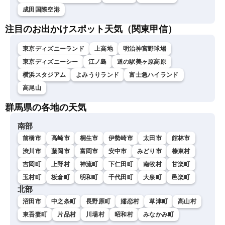
成田国際空港
注目のお出かけスポット天気（関東甲信）
東京ディズニーランド
上高地
明治神宮野球場
東京ディズニーシー
江ノ島
道の駅美ヶ原高原
横浜スタジアム
よみうりランド
富士急ハイランド
高尾山
群馬県の各地の天気
南部
前橋市
高崎市
桐生市
伊勢崎市
太田市
館林市
渋川市
藤岡市
富岡市
安中市
みどり市
榛東村
吉岡町
上野村
神流町
下仁田町
南牧村
甘楽町
玉村町
板倉町
明和町
千代田町
大泉町
邑楽町
北部
沼田市
中之条町
長野原町
嬬恋村
草津町
高山村
東吾妻町
片品村
川場村
昭和村
みなかみ町