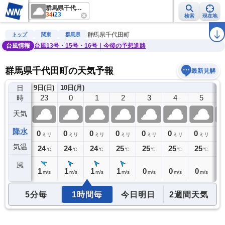
群馬県千代田町
34
/
23
検索
現在地
雨雲レーダー
台風情報
地震情報
警報・注意報
2週間天気
ラ
群馬県千代田町
トップ
関東
群馬県
台風情報
台風13号・15号・16号｜今後の予想進路
群馬県千代田町の天気予報
最新見解
日
9日(日)
10日(月)
22
23
0
1
2
3
4
5
時
天気
降水
0
0
0
0
0
0
0
0
0
ミリ
ミリ
ミリ
ミリ
ミリ
ミリ
ミリ
ミリ
気温
24
24
24
24
25
25
25
25
2
℃
℃
℃
℃
℃
℃
℃
℃
風
1
1
1
1
1
0
0
0
1
m/s
m/s
m/s
m/s
m/s
m/s
m/s
m/s
5分毎
1時間毎
今日明日
2週間天気