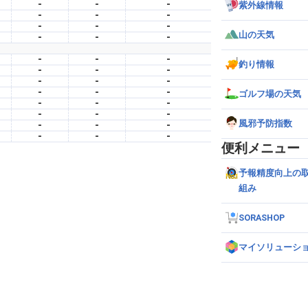
-
-
-
紫外線情報
-
-
-
-
-
-
山の天気
-
-
-
-
-
-
釣り情報
-
-
-
-
-
-
-
-
-
ゴルフ場の天気
-
-
-
-
-
-
風邪予防指数
-
-
-
-
-
-
便利メニュー
予報精度向上の
組み
SORASHOP
マイソリューシ