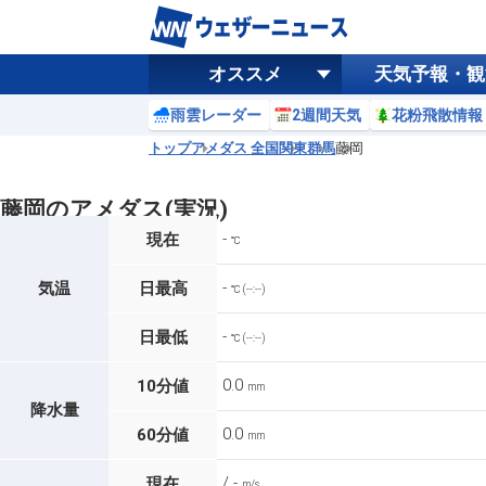
オススメ
天気予報・観
雨雲レーダー
2週間天気
花粉飛散情報
トップ
アメダス 全国
関東
群馬
藤岡
藤岡のアメダス(実況)
-
現在
℃
-
気温
日最高
℃ (--:--)
-
日最低
℃ (--:--)
0.0
10分値
mm
降水量
0.0
60分値
mm
/ -
現在
m/s