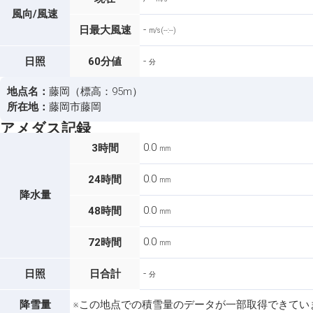
風向/風速
-
日最大風速
m/s (--:--)
-
日照
60分値
分
地点名：
藤岡（標高：95m）
所在地：
藤岡市藤岡
アメダス記録
0.0
3時間
mm
0.0
24時間
mm
降水量
0.0
48時間
mm
0.0
72時間
mm
-
日照
日合計
分
降雪量
※この地点での積雪量のデータが一部取得できてい