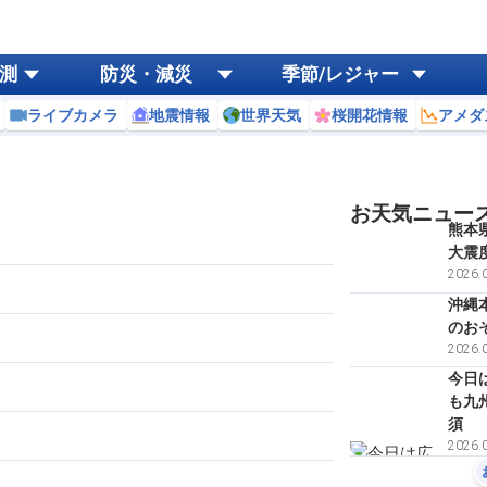
測
防災・減災
季節/レジャー
ライブカメラ
地震情報
世界天気
桜開花情報
アメダ
お天気ニュー
熊本
大震
2026.0
沖縄
のお
2026.0
今日
も九
須
2026.0