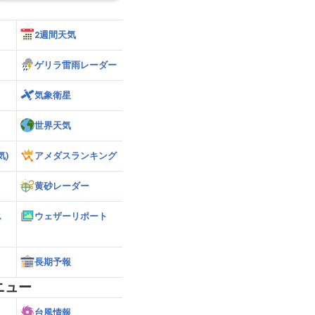
2週間天気
ゲリラ雷雨レーダー
気象衛星
世界天気
気)
アメダスランキング
黄砂レーダー
ス
ウェザーリポート
長期予報
ニュー
台風情報