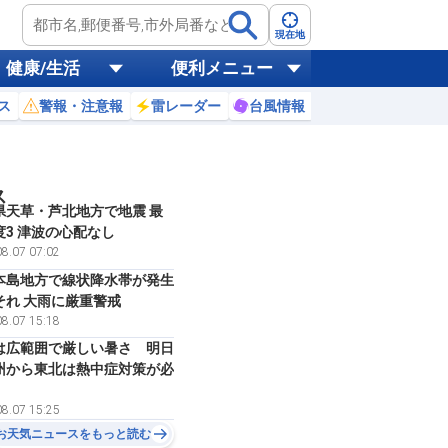
現在地
健康/生活
便利メニュー
ス
警報・注意報
雷レーダー
台風情報
お天気ニュース
ス
県天草・芦北地方で地震 最
度3 津波の心配なし
8.07 07:02
本島地方で線状降水帯が発生
それ 大雨に厳重警戒
8.07 15:18
は広範囲で厳しい暑さ 明日
州から東北は熱中症対策が必
8.07 15:25
お天気ニュースをもっと読む