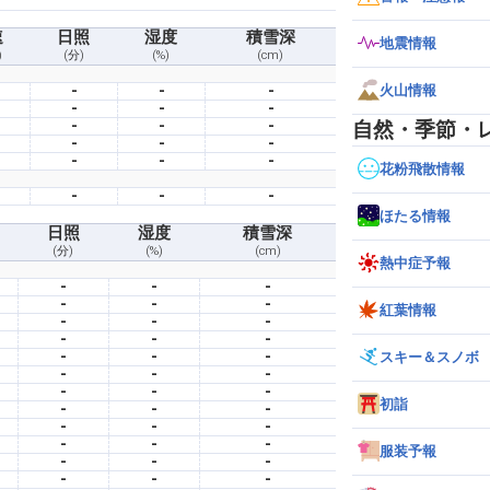
速
日照
湿度
積雪深
地震情報
)
(分)
(%)
(cm)
-
-
-
火山情報
-
-
-
-
-
-
自然・季節・
-
-
-
-
-
-
花粉飛散情報
-
-
-
ほたる情報
日照
湿度
積雪深
(分)
(%)
(cm)
熱中症予報
-
-
-
-
-
-
紅葉情報
-
-
-
-
-
-
-
-
-
スキー＆スノボ
-
-
-
-
-
-
初詣
-
-
-
-
-
-
-
-
-
服装予報
-
-
-
-
-
-