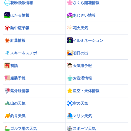
花粉飛散情報
さくら開花情報
ほたる情報
あじさい情報
熱中症予報
花火天気
紅葉情報
イルミネーション
スキー＆スノボ
初日の出
初詣
天気痛予報
服装予報
お洗濯情報
紫外線情報
星空・天体情報
山の天気
空の天気
釣り天気
マリン天気
ゴルフ場の天気
スポーツ天気