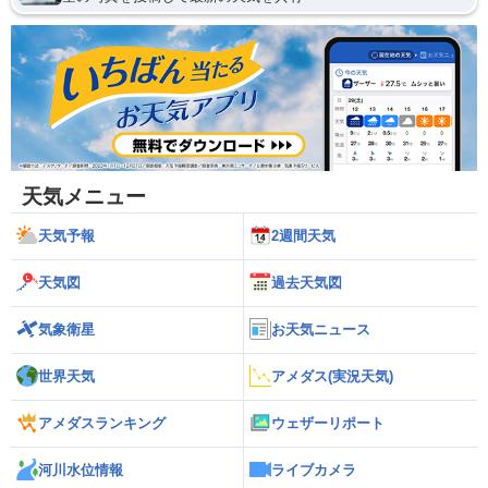
天気メニュー
天気予報
2週間天気
天気図
過去天気図
気象衛星
お天気ニュース
世界天気
アメダス(実況天気)
アメダスランキング
ウェザーリポート
河川水位情報
ライブカメラ