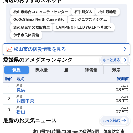
周辺のおすすめスポット
松山市総合コミュニティセンター
石手川ダム
松山競輪場
GoGoShima North Camp Site
ニンジニアスタジアム
道の駅風早の郷風和里
CAMPING FIELD WAEN〜和縁〜
伊予市民体育館
松山市の防災情報を見る
愛媛県のアメダスランキング
もっと見る
気温
降水量
風
降雪量
湿度
順位
地点
観測値
愛媛
01:37
1
長浜
28.5℃
愛媛
00:03
2
四国中央
28.1℃
愛媛
00:28
3
松山
27.5℃
最新のお天気ニュース
もっと読む
富山県で1時間に109mmの猛烈な雨 気象防災速