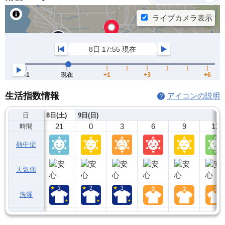
生活指数情報
アイコンの説明
日
8日(土)
9日(日)
21
0
3
6
9
12
時間
熱中症
天気痛
洗濯