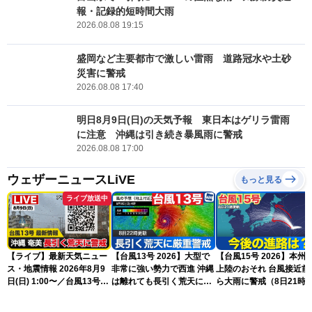
報・記録的短時間大雨
2026.08.08 19:15
盛岡など主要都市で激しい雷雨 道路冠水や土砂
災害に警戒
2026.08.08 17:40
明日8月9日(日)の天気予報 東日本はゲリラ雷雨
に注意 沖縄は引き続き暴風雨に警戒
2026.08.08 17:00
ウェザーニュースLiVE
もっと見る
ライブ放送中
【ライブ】最新天気ニュー
【台風13号 2026】大型で
【台風15号 2026】本州
ス・地震情報 2026年8月9
非常に強い勢力で西進 沖縄
上陸のおそれ 台風接近前
日(日) 1:00〜／台風13号・
は離れても長引く荒天に厳
ら大雨に警戒（8日21時
15号情報 令和8年熊本地
重警戒(8日22時更新)
新）
震情報〈ウェザーニュース