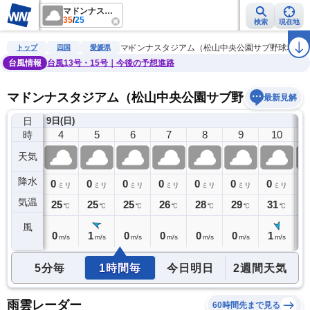
マドンナスタジアム（松山中央公園サブ野球場）
35
/
25
検索
現在地
雨雲レーダー
台風情報
地震情報
警報・注意報
2週間天気
ラ
マドンナスタジアム（松山中央公園サブ野球場）
トップ
四国
愛媛県
台風情報
台風13号・15号｜今後の予想進路
マドンナスタジアム（松山中央公園サブ野球場）の天
最新見解
日
9日(日)
3
4
5
6
7
8
9
10
時
天気
降水
0
0
0
0
0
0
0
0
0
ミリ
ミリ
ミリ
ミリ
ミリ
ミリ
ミリ
ミリ
気温
26
25
25
25
26
28
29
31
3
℃
℃
℃
℃
℃
℃
℃
℃
風
1
0
1
0
0
0
0
1
1
m/s
m/s
m/s
m/s
m/s
m/s
m/s
m/s
5分毎
1時間毎
今日明日
2週間天気
雨雲レーダー
60時間先まで見る