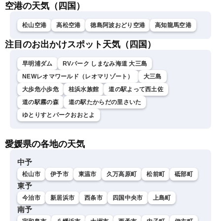
空港の天気（四国）
LiVE〉
松山空港
高松空港
徳島阿波おどり空港
高知龍馬空港
注目のお出かけスポット天気（四国）
早明浦ダム
RVパーク しまなみ海道 大三島
NEWレオマワールド（レオマリゾート）
大三島
大歩危小歩危
桂浜水族館
道の駅よって西土佐
道の駅霧の森
道の駅たからだの里さいた
ゆとりすとパークおおとよ
愛媛県の各地の天気
中予
松山市
伊予市
東温市
久万高原町
松前町
砥部町
東予
今治市
新居浜市
西条市
四国中央市
上島町
南予