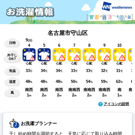
名古屋市守山区
9
(日)
日時
4
5
6
7
8
9
10
1
外干し
OK?
心配
心配
心配
心配
心配
心配
心配
心
33
34
34
33
33
32
31
3
気温
℃
℃
℃
℃
℃
℃
℃
48
48
48
50
54
59
62
6
湿度
%
%
%
%
%
%
%
南西
南西
南西
南南西
南南西
南南西
南
南
風
1
2
2
2
2
2
1
1
m
m
m
m
m
m
m
アイコンの説明
お洗濯プランナー
干し始め時間を調節すると、天気に応じて取り込み時間