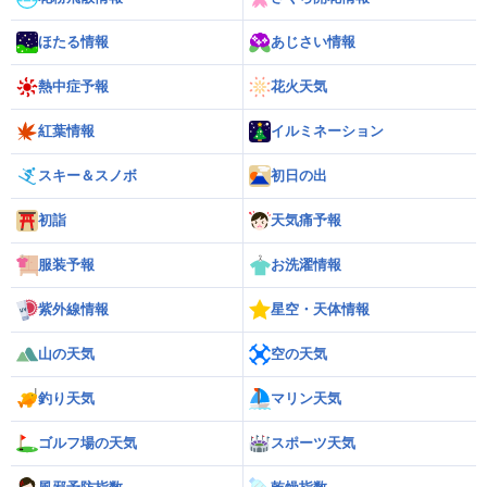
ほたる情報
あじさい情報
熱中症予報
花火天気
紅葉情報
イルミネーション
スキー＆スノボ
初日の出
初詣
天気痛予報
服装予報
お洗濯情報
紫外線情報
星空・天体情報
山の天気
空の天気
釣り天気
マリン天気
ゴルフ場の天気
スポーツ天気