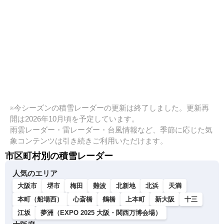
※今シーズンの積雪レーダーの更新は終了しました。更新再
開は2026年10月頃を予定しています。
雨雲レーダー・雷レーダー・台風情報など、季節に応じた気
象コンテンツは引き続きご利用いただけます。
市区町村別の積雪レーダー
人気のエリア
大阪市
堺市
梅田
難波
北新地
北浜
天満
本町（船場西）
心斎橋
鶴橋
上本町
新大阪
十三
江坂
夢洲（EXPO 2025 大阪・関西万博会場）