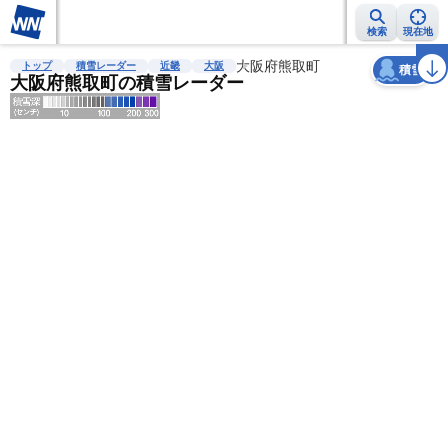
検索
現在地
天気
台風
雨雲レーダー
台風情報
地震情報
大阪府熊取町
警報・注意報
2週間天気
ラ
トップ
積雪レーダー
近畿
大阪
積雪
大阪府熊取町の積雪レーダー
明
る
い
暗
い
薄
い
濃
い