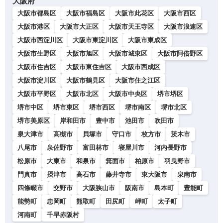
大阪府
大阪市都島区
大阪市福島区
大阪市此花区
大阪市西区
大阪市港区
大阪市大正区
大阪市天王寺区
大阪市浪速区
大阪市西淀川区
大阪市東淀川区
大阪市東成区
大阪市生野区
大阪市旭区
大阪市城東区
大阪市阿倍野区
大阪市住吉区
大阪市東住吉区
大阪市西成区
大阪市淀川区
大阪市鶴見区
大阪市住之江区
大阪市平野区
大阪市北区
大阪市中央区
堺市堺区
堺市中区
堺市東区
堺市西区
堺市南区
堺市北区
堺市美原区
岸和田市
豊中市
池田市
吹田市
泉大津市
高槻市
貝塚市
守口市
枚方市
茨木市
八尾市
泉佐野市
富田林市
寝屋川市
河内長野市
松原市
大東市
和泉市
箕面市
柏原市
羽曳野市
門真市
摂津市
高石市
藤井寺市
東大阪市
泉南市
四條畷市
交野市
大阪狭山市
阪南市
島本町
豊能町
能勢町
忠岡町
熊取町
田尻町
岬町
太子町
河南町
千早赤阪村