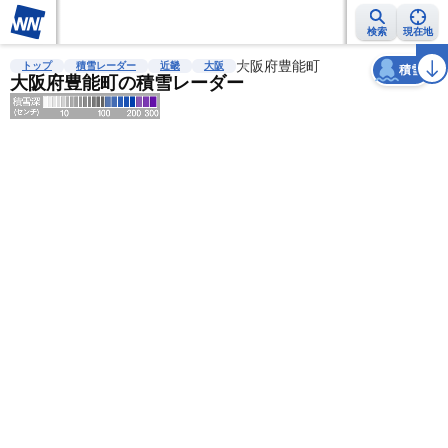
検索
現在地
天気
台風
雨雲レーダー
台風情報
地震情報
大阪府豊能町
警報・注意報
2週間天気
ラ
トップ
積雪レーダー
近畿
大阪
積雪
大阪府豊能町の積雪レーダー
明
る
い
暗
い
薄
い
濃
い