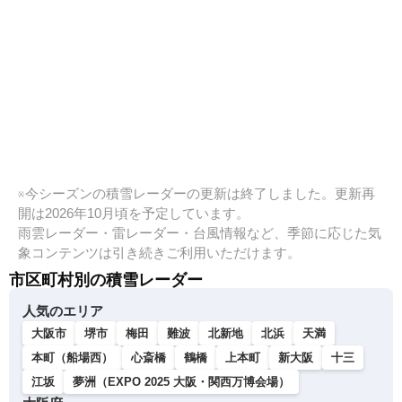
※今シーズンの積雪レーダーの更新は終了しました。更新再
開は2026年10月頃を予定しています。
雨雲レーダー・雷レーダー・台風情報など、季節に応じた気
象コンテンツは引き続きご利用いただけます。
市区町村別の積雪レーダー
人気のエリア
大阪市
堺市
梅田
難波
北新地
北浜
天満
本町（船場西）
心斎橋
鶴橋
上本町
新大阪
十三
江坂
夢洲（EXPO 2025 大阪・関西万博会場）