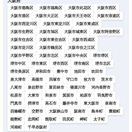
大阪府
大阪市都島区
大阪市福島区
大阪市此花区
大阪市西区
大阪市港区
大阪市大正区
大阪市天王寺区
大阪市浪速区
大阪市西淀川区
大阪市東淀川区
大阪市東成区
大阪市生野区
大阪市旭区
大阪市城東区
大阪市阿倍野区
大阪市住吉区
大阪市東住吉区
大阪市西成区
大阪市淀川区
大阪市鶴見区
大阪市住之江区
大阪市平野区
大阪市北区
大阪市中央区
堺市堺区
堺市中区
堺市東区
堺市西区
堺市南区
堺市北区
堺市美原区
岸和田市
豊中市
池田市
吹田市
泉大津市
高槻市
貝塚市
守口市
枚方市
茨木市
八尾市
泉佐野市
富田林市
寝屋川市
河内長野市
松原市
大東市
和泉市
箕面市
柏原市
羽曳野市
門真市
摂津市
高石市
藤井寺市
東大阪市
泉南市
四條畷市
交野市
大阪狭山市
阪南市
島本町
豊能町
能勢町
忠岡町
熊取町
田尻町
岬町
太子町
河南町
千早赤阪村