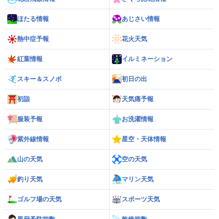
ほたる情報
あじさい情報
熱中症予報
花火天気
紅葉情報
イルミネーション
スキー＆スノボ
初日の出
初詣
天気痛予報
服装予報
お洗濯情報
紫外線情報
星空・天体情報
山の天気
空の天気
釣り天気
マリン天気
ゴルフ場の天気
スポーツ天気