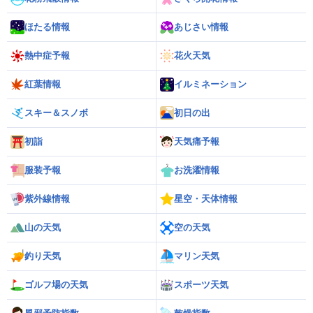
ほたる情報
あじさい情報
熱中症予報
花火天気
紅葉情報
イルミネーション
スキー＆スノボ
初日の出
初詣
天気痛予報
服装予報
お洗濯情報
紫外線情報
星空・天体情報
山の天気
空の天気
釣り天気
マリン天気
ゴルフ場の天気
スポーツ天気