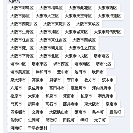
大阪府
大阪市都島区
大阪市福島区
大阪市此花区
大阪市西区
大阪市港区
大阪市大正区
大阪市天王寺区
大阪市浪速区
大阪市西淀川区
大阪市東淀川区
大阪市東成区
大阪市生野区
大阪市旭区
大阪市城東区
大阪市阿倍野区
大阪市住吉区
大阪市東住吉区
大阪市西成区
大阪市淀川区
大阪市鶴見区
大阪市住之江区
大阪市平野区
大阪市北区
大阪市中央区
堺市堺区
堺市中区
堺市東区
堺市西区
堺市南区
堺市北区
堺市美原区
岸和田市
豊中市
池田市
吹田市
泉大津市
高槻市
貝塚市
守口市
枚方市
茨木市
八尾市
泉佐野市
富田林市
寝屋川市
河内長野市
松原市
大東市
和泉市
箕面市
柏原市
羽曳野市
門真市
摂津市
高石市
藤井寺市
東大阪市
泉南市
四條畷市
交野市
大阪狭山市
阪南市
島本町
豊能町
能勢町
忠岡町
熊取町
田尻町
岬町
太子町
河南町
千早赤阪村