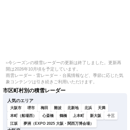
※今シーズンの積雪レーダーの更新は終了しました。更新再
開は2026年10月頃を予定しています。
雨雲レーダー・雷レーダー・台風情報など、季節に応じた気
象コンテンツは引き続きご利用いただけます。
市区町村別の積雪レーダー
人気のエリア
大阪市
堺市
梅田
難波
北新地
北浜
天満
本町（船場西）
心斎橋
鶴橋
上本町
新大阪
十三
江坂
夢洲（EXPO 2025 大阪・関西万博会場）