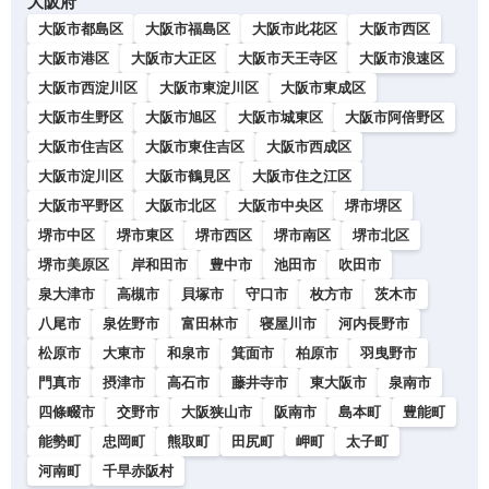
大阪府
大阪市都島区
大阪市福島区
大阪市此花区
大阪市西区
大阪市港区
大阪市大正区
大阪市天王寺区
大阪市浪速区
大阪市西淀川区
大阪市東淀川区
大阪市東成区
大阪市生野区
大阪市旭区
大阪市城東区
大阪市阿倍野区
大阪市住吉区
大阪市東住吉区
大阪市西成区
大阪市淀川区
大阪市鶴見区
大阪市住之江区
大阪市平野区
大阪市北区
大阪市中央区
堺市堺区
堺市中区
堺市東区
堺市西区
堺市南区
堺市北区
堺市美原区
岸和田市
豊中市
池田市
吹田市
泉大津市
高槻市
貝塚市
守口市
枚方市
茨木市
八尾市
泉佐野市
富田林市
寝屋川市
河内長野市
松原市
大東市
和泉市
箕面市
柏原市
羽曳野市
門真市
摂津市
高石市
藤井寺市
東大阪市
泉南市
四條畷市
交野市
大阪狭山市
阪南市
島本町
豊能町
能勢町
忠岡町
熊取町
田尻町
岬町
太子町
河南町
千早赤阪村