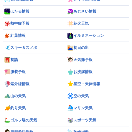
ほたる情報
あじさい情報
熱中症予報
花火天気
紅葉情報
イルミネーション
スキー＆スノボ
初日の出
初詣
天気痛予報
服装予報
お洗濯情報
紫外線情報
星空・天体情報
山の天気
空の天気
釣り天気
マリン天気
ゴルフ場の天気
スポーツ天気