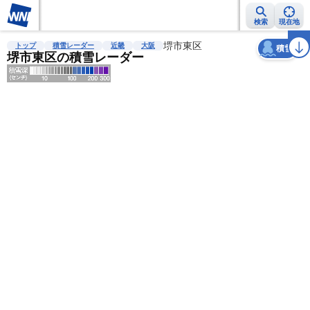
検索
現在地
天気
台風
雨雲レーダー
台風情報
地震情報
堺市東区
警報・注意報
2週間天気
ラ
トップ
積雪レーダー
近畿
大阪
積雪
堺市東区の積雪レーダー
明
る
い
暗
い
薄
い
濃
い