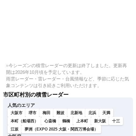
※今シーズンの積雪レーダーの更新は終了しました。更新再
開は2026年10月頃を予定しています。
雨雲レーダー・雷レーダー・台風情報など、季節に応じた気
象コンテンツは引き続きご利用いただけます。
市区町村別の積雪レーダー
人気のエリア
大阪市
堺市
梅田
難波
北新地
北浜
天満
本町（船場西）
心斎橋
鶴橋
上本町
新大阪
十三
江坂
夢洲（EXPO 2025 大阪・関西万博会場）