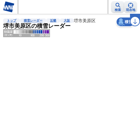
検索
現在地
天気
台風
雨雲レーダー
台風情報
地震情報
堺市美原区
警報・注意報
2週間天気
ラ
トップ
積雪レーダー
近畿
大阪
積雪
堺市美原区の積雪レーダー
明
る
い
暗
い
薄
い
濃
い