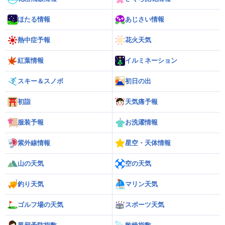
ほたる情報
あじさい情報
熱中症予報
花火天気
紅葉情報
イルミネーション
スキー＆スノボ
初日の出
初詣
天気痛予報
服装予報
お洗濯情報
紫外線情報
星空・天体情報
山の天気
空の天気
釣り天気
マリン天気
ゴルフ場の天気
スポーツ天気