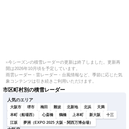
※今シーズンの積雪レーダーの更新は終了しました。更新再
開は2026年10月頃を予定しています。
雨雲レーダー・雷レーダー・台風情報など、季節に応じた気
象コンテンツは引き続きご利用いただけます。
市区町村別の積雪レーダー
人気のエリア
大阪市
堺市
梅田
難波
北新地
北浜
天満
本町（船場西）
心斎橋
鶴橋
上本町
新大阪
十三
江坂
夢洲（EXPO 2025 大阪・関西万博会場）