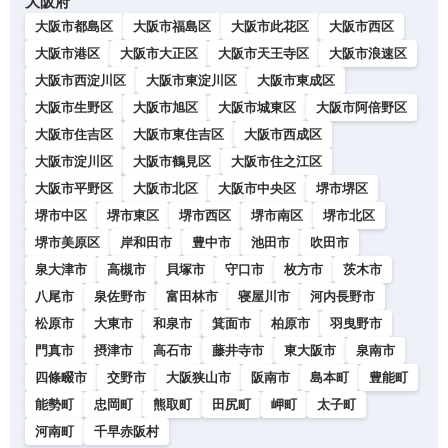
大阪府
大阪市都島区
大阪市福島区
大阪市此花区
大阪市西区
大阪市港区
大阪市大正区
大阪市天王寺区
大阪市浪速区
大阪市西淀川区
大阪市東淀川区
大阪市東成区
大阪市生野区
大阪市旭区
大阪市城東区
大阪市阿倍野区
大阪市住吉区
大阪市東住吉区
大阪市西成区
大阪市淀川区
大阪市鶴見区
大阪市住之江区
大阪市平野区
大阪市北区
大阪市中央区
堺市堺区
堺市中区
堺市東区
堺市西区
堺市南区
堺市北区
堺市美原区
岸和田市
豊中市
池田市
吹田市
泉大津市
高槻市
貝塚市
守口市
枚方市
茨木市
八尾市
泉佐野市
富田林市
寝屋川市
河内長野市
松原市
大東市
和泉市
箕面市
柏原市
羽曳野市
門真市
摂津市
高石市
藤井寺市
東大阪市
泉南市
四條畷市
交野市
大阪狭山市
阪南市
島本町
豊能町
能勢町
忠岡町
熊取町
田尻町
岬町
太子町
河南町
千早赤阪村