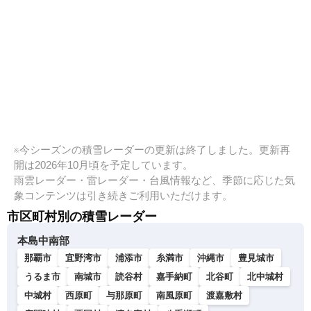
※今シーズンの積雪レーダーの更新は終了しました。更新再
開は2026年10月頃を予定しています。
雨雲レーダー・雷レーダー・台風情報など、季節に応じた気
象コンテンツは引き続きご利用いただけます。
市区町村別の積雪レーダー
本島中南部
那覇市
宜野湾市
浦添市
糸満市
沖縄市
豊見城市
うるま市
南城市
読谷村
嘉手納町
北谷町
北中城村
中城村
西原町
与那原町
南風原町
渡嘉敷村