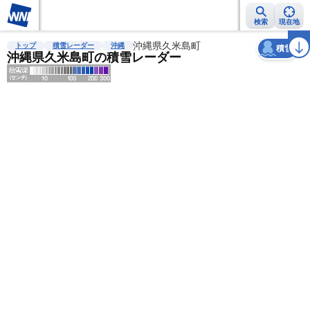
検索
現在地
天気
台風
雨雲レーダー
台風情報
地震情報
沖縄県久米島町
警報・注意報
2週間天気
ラ
トップ
積雪レーダー
沖縄
積雪
沖縄県久米島町の積雪レーダー
明
る
い
暗
い
薄
い
濃
い