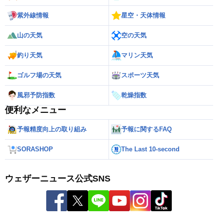
紫外線情報
星空・天体情報
山の天気
空の天気
釣り天気
マリン天気
ゴルフ場の天気
スポーツ天気
風邪予防指数
乾燥指数
便利なメニュー
予報精度向上の取り組み
予報に関するFAQ
SORASHOP
The Last 10-second
ウェザーニュース公式SNS