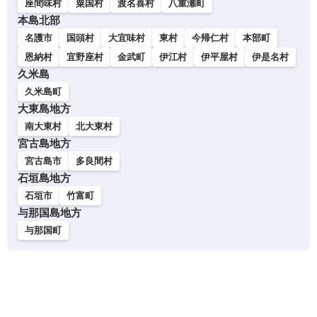
座間味村
粟国村
渡名喜村
八重瀬町
本島北部
名護市
国頭村
大宜味村
東村
今帰仁村
本部町
恩納村
宜野座村
金武町
伊江村
伊平屋村
伊是名村
久米島
久米島町
大東島地方
南大東村
北大東村
宮古島地方
宮古島市
多良間村
石垣島地方
石垣市
竹富町
与那国島地方
与那国町