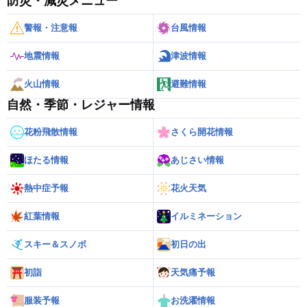
防災・減災メニュー
警報・注意報
台風情報
地震情報
津波情報
火山情報
避難情報
自然・季節・レジャー情報
花粉飛散情報
さくら開花情報
ほたる情報
あじさい情報
熱中症予報
花火天気
紅葉情報
イルミネーション
スキー＆スノボ
初日の出
初詣
天気痛予報
服装予報
お洗濯情報