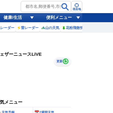
現在地
健康/生活
便利メニュー
風レーダー
雷レーダー
山の天気
花粉飛散情報
世界天気
ェザーニュースLiVE
更新
気メニュー
天気予報
2週間天気