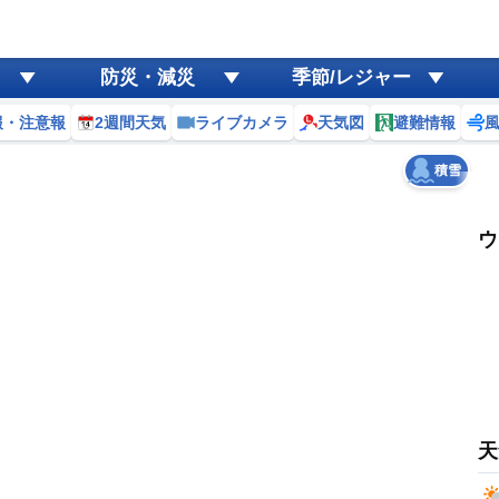
ゲリラ
風
防災・減災
季節/レジャー
黄砂
報・注意報
2週間天気
ライブカメラ
天気図
避難情報
天気
台風
積雪
ウ
天