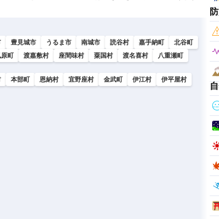
防
市
豊見城市
うるま市
南城市
読谷村
嘉手納町
北谷町
風原町
渡嘉敷村
座間味村
粟国村
渡名喜村
八重瀬町
村
本部町
恩納村
宜野座村
金武町
伊江村
伊平屋村
自