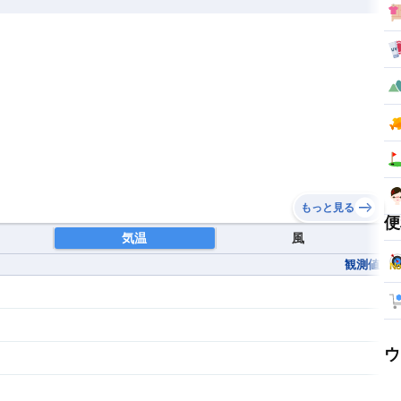
もっと見る
便
気温
風
観測値
ウ