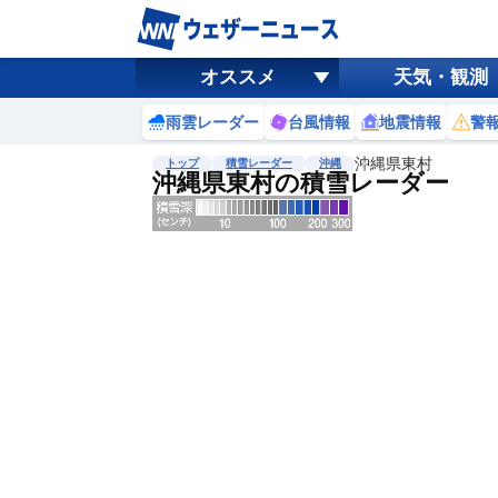
オススメ
天気・観測
雨雲レーダー
台風情報
地震情報
警
沖縄県東村
トップ
積雪レーダー
沖縄
沖縄県東村の積雪レーダー
地図選択
背景色調整
明
る
い
暗
い
濃淡調整
薄
い
濃