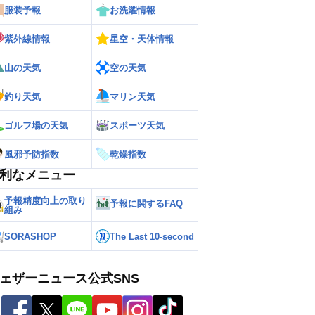
服装予報
お洗濯情報
紫外線情報
星空・天体情報
山の天気
空の天気
釣り天気
マリン天気
ゴルフ場の天気
スポーツ天気
風邪予防指数
乾燥指数
利なメニュー
予報精度向上の取り
予報に関するFAQ
組み
SORASHOP
The Last 10-second
ェザーニュース公式SNS