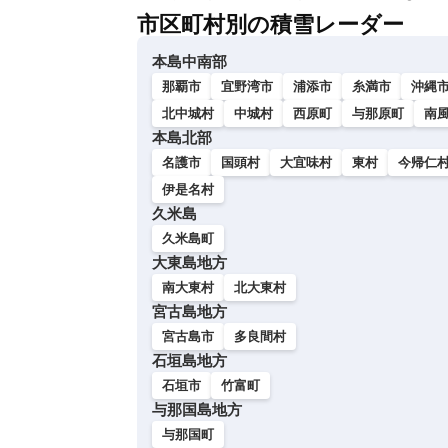
市区町村別の積雪レーダー
本島中南部
那覇市
宜野湾市
浦添市
糸満市
沖縄
北中城村
中城村
西原町
与那原町
南
本島北部
名護市
国頭村
大宜味村
東村
今帰仁
伊是名村
久米島
久米島町
大東島地方
南大東村
北大東村
宮古島地方
宮古島市
多良間村
石垣島地方
石垣市
竹富町
与那国島地方
与那国町