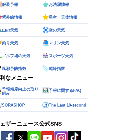
服装予報
お洗濯情報
紫外線情報
星空・天体情報
山の天気
空の天気
釣り天気
マリン天気
ゴルフ場の天気
スポーツ天気
風邪予防指数
乾燥指数
利なメニュー
予報精度向上の取り
予報に関するFAQ
組み
SORASHOP
The Last 10-second
ェザーニュース公式SNS