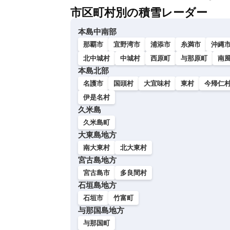
市区町村別の積雪レーダー
本島中南部
那覇市
宜野湾市
浦添市
糸満市
沖縄
北中城村
中城村
西原町
与那原町
南
本島北部
名護市
国頭村
大宜味村
東村
今帰仁
伊是名村
久米島
久米島町
大東島地方
南大東村
北大東村
宮古島地方
宮古島市
多良間村
石垣島地方
石垣市
竹富町
与那国島地方
与那国町