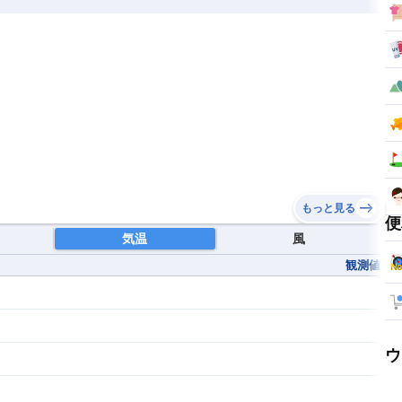
もっと見る
便
気温
風
観測値
ウ