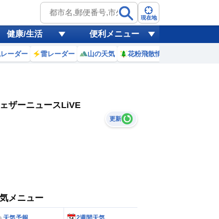
現在地
健康/生活
便利メニュー
風レーダー
雷レーダー
山の天気
花粉飛散情報
世界天気
ェザーニュースLiVE
更新
気メニュー
天気予報
2週間天気