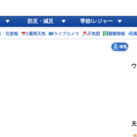
ゲリラ
風
防災・減災
季節/レジャー
黄砂
報・注意報
2週間天気
ライブカメラ
天気図
避難情報
天気
台風
積雪
ウ
天