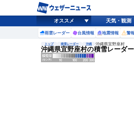
オススメ
天気・観測
雨雲レーダー
台風情報
地震情報
警
沖縄県宜野座村
トップ
積雪レーダー
沖縄
沖縄県宜野座村の積雪レーダー
地図選択
背景色調整
明
る
い
暗
い
濃淡調整
薄
い
濃