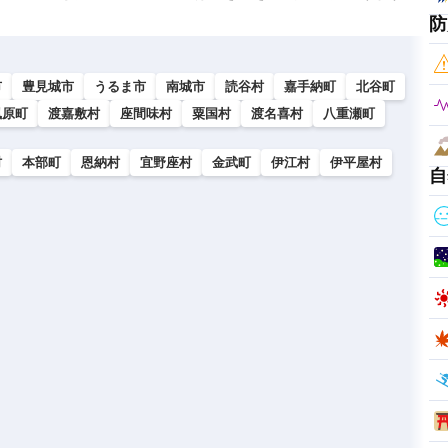
防
市
豊見城市
うるま市
南城市
読谷村
嘉手納町
北谷町
風原町
渡嘉敷村
座間味村
粟国村
渡名喜村
八重瀬町
村
本部町
恩納村
宜野座村
金武町
伊江村
伊平屋村
自