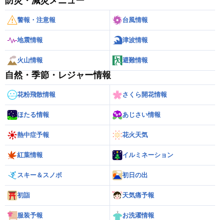
防災・減災メニュー
警報・注意報
台風情報
地震情報
津波情報
火山情報
避難情報
自然・季節・レジャー情報
花粉飛散情報
さくら開花情報
ほたる情報
あじさい情報
熱中症予報
花火天気
紅葉情報
イルミネーション
スキー＆スノボ
初日の出
初詣
天気痛予報
服装予報
お洗濯情報