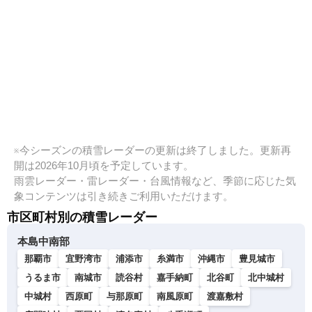
※今シーズンの積雪レーダーの更新は終了しました。更新再
開は2026年10月頃を予定しています。
雨雲レーダー・雷レーダー・台風情報など、季節に応じた気
象コンテンツは引き続きご利用いただけます。
市区町村別の積雪レーダー
本島中南部
那覇市
宜野湾市
浦添市
糸満市
沖縄市
豊見城市
うるま市
南城市
読谷村
嘉手納町
北谷町
北中城村
中城村
西原町
与那原町
南風原町
渡嘉敷村