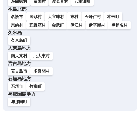
座間味村
粟国村
渡名喜村
八重瀬町
本島北部
名護市
国頭村
大宜味村
東村
今帰仁村
本部町
恩納村
宜野座村
金武町
伊江村
伊平屋村
伊是名村
久米島
久米島町
大東島地方
南大東村
北大東村
宮古島地方
宮古島市
多良間村
石垣島地方
石垣市
竹富町
与那国島地方
与那国町