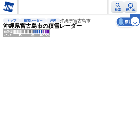
検索
現在地
天気
台風
雨雲レーダー
台風情報
地震情報
沖縄県宮古島市
警報・注意報
2週間天気
ラ
トップ
積雪レーダー
沖縄
積雪
沖縄県宮古島市の積雪レーダー
明
る
い
暗
い
薄
い
濃
い