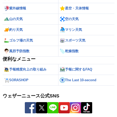
紫外線情報
星空・天体情報
山の天気
空の天気
釣り天気
マリン天気
ゴルフ場の天気
スポーツ天気
風邪予防指数
乾燥指数
便利なメニュー
予報精度向上の取り組み
予報に関するFAQ
SORASHOP
The Last 10-second
ウェザーニュース公式SNS