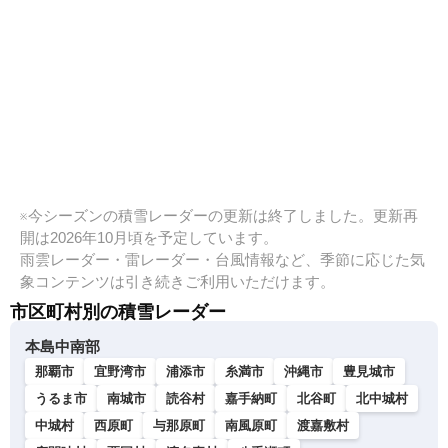
※今シーズンの積雪レーダーの更新は終了しました。更新再
開は2026年10月頃を予定しています。
雨雲レーダー・雷レーダー・台風情報など、季節に応じた気
象コンテンツは引き続きご利用いただけます。
市区町村別の積雪レーダー
本島中南部
那覇市
宜野湾市
浦添市
糸満市
沖縄市
豊見城市
うるま市
南城市
読谷村
嘉手納町
北谷町
北中城村
中城村
西原町
与那原町
南風原町
渡嘉敷村