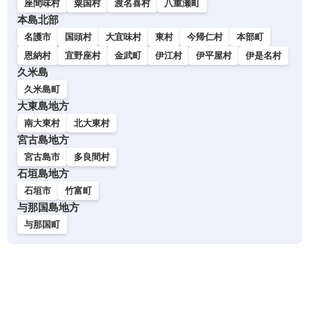
座間味村
粟国村
渡名喜村
八重瀬町
本島北部
名護市
国頭村
大宜味村
東村
今帰仁村
本部町
恩納村
宜野座村
金武町
伊江村
伊平屋村
伊是名村
久米島
久米島町
大東島地方
南大東村
北大東村
宮古島地方
宮古島市
多良間村
石垣島地方
石垣市
竹富町
与那国島地方
与那国町