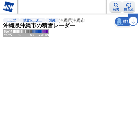
検索
現在地
天気
台風
雨雲レーダー
台風情報
地震情報
沖縄県沖縄市
警報・注意報
2週間天気
ラ
トップ
積雪レーダー
沖縄
積雪
沖縄県沖縄市の積雪レーダー
明
る
い
暗
い
薄
い
濃
い