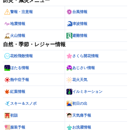
防災・減災メニュー
警報・注意報
台風情報
地震情報
津波情報
火山情報
避難情報
自然・季節・レジャー情報
花粉飛散情報
さくら開花情報
ほたる情報
あじさい情報
熱中症予報
花火天気
紅葉情報
イルミネーション
スキー＆スノボ
初日の出
初詣
天気痛予報
服装予報
お洗濯情報