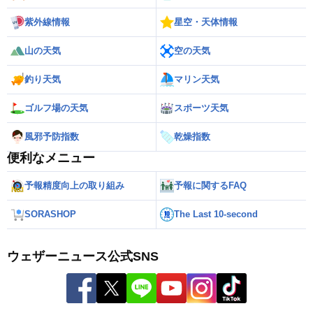
紫外線情報
星空・天体情報
山の天気
空の天気
釣り天気
マリン天気
ゴルフ場の天気
スポーツ天気
風邪予防指数
乾燥指数
便利なメニュー
予報精度向上の取り組み
予報に関するFAQ
SORASHOP
The Last 10-second
ウェザーニュース公式SNS