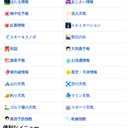
ほたる情報
あじさい情報
熱中症予報
花火天気
紅葉情報
イルミネーション
スキー＆スノボ
初日の出
初詣
天気痛予報
服装予報
お洗濯情報
紫外線情報
星空・天体情報
山の天気
空の天気
釣り天気
マリン天気
ゴルフ場の天気
スポーツ天気
風邪予防指数
乾燥指数
便利なメニュー