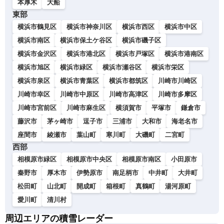
本厚木
大船
東部
横浜市鶴見区
横浜市神奈川区
横浜市西区
横浜市中区
横浜市南区
横浜市保土ケ谷区
横浜市磯子区
横浜市金沢区
横浜市港北区
横浜市戸塚区
横浜市港南区
横浜市旭区
横浜市緑区
横浜市瀬谷区
横浜市栄区
横浜市泉区
横浜市青葉区
横浜市都筑区
川崎市川崎区
川崎市幸区
川崎市中原区
川崎市高津区
川崎市多摩区
川崎市宮前区
川崎市麻生区
横須賀市
平塚市
鎌倉市
藤沢市
茅ヶ崎市
逗子市
三浦市
大和市
海老名市
座間市
綾瀬市
葉山町
寒川町
大磯町
二宮町
西部
相模原市緑区
相模原市中央区
相模原市南区
小田原市
秦野市
厚木市
伊勢原市
南足柄市
中井町
大井町
松田町
山北町
開成町
箱根町
真鶴町
湯河原町
愛川町
清川村
周辺エリアの積雪レーダー