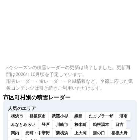
※今シーズンの積雪レーダーの更新は終了しました。更新再
開は2026年10月頃を予定しています。
雨雲レーダー・雷レーダー・台風情報など、季節に応じた気
象コンテンツは引き続きご利用いただけます。
市区町村別の積雪レーダー
人気のエリア
横浜市
相模原市
武蔵小杉
綱島
たまプラーザ
湘南
みなとみらい
登戸
川崎市
桜木町
箱根湯本
日吉
関内
元町・中華街
新横浜
上大岡
溝の口
相模大野