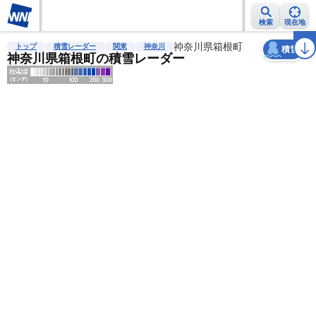
検索
現在地
天気
台風
雨雲レーダー
台風情報
地震情報
神奈川県箱根町
警報・注意報
2週間天気
ラ
トップ
積雪レーダー
関東
神奈川
積雪
神奈川県箱根町の積雪レーダー
明
る
い
暗
い
薄
い
濃
い