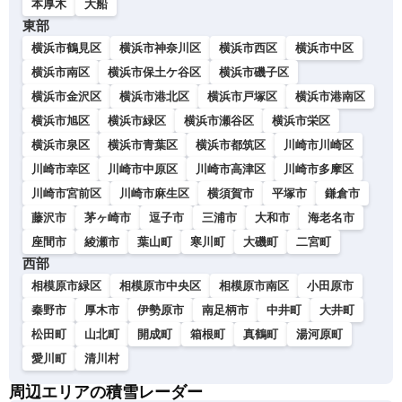
本厚木
大船
東部
横浜市鶴見区
横浜市神奈川区
横浜市西区
横浜市中区
横浜市南区
横浜市保土ケ谷区
横浜市磯子区
横浜市金沢区
横浜市港北区
横浜市戸塚区
横浜市港南区
横浜市旭区
横浜市緑区
横浜市瀬谷区
横浜市栄区
横浜市泉区
横浜市青葉区
横浜市都筑区
川崎市川崎区
川崎市幸区
川崎市中原区
川崎市高津区
川崎市多摩区
川崎市宮前区
川崎市麻生区
横須賀市
平塚市
鎌倉市
藤沢市
茅ヶ崎市
逗子市
三浦市
大和市
海老名市
座間市
綾瀬市
葉山町
寒川町
大磯町
二宮町
西部
相模原市緑区
相模原市中央区
相模原市南区
小田原市
秦野市
厚木市
伊勢原市
南足柄市
中井町
大井町
松田町
山北町
開成町
箱根町
真鶴町
湯河原町
愛川町
清川村
周辺エリアの積雪レーダー