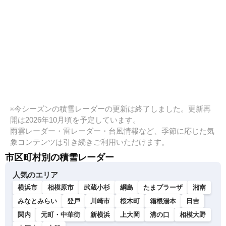
※今シーズンの積雪レーダーの更新は終了しました。更新再
開は2026年10月頃を予定しています。
雨雲レーダー・雷レーダー・台風情報など、季節に応じた気
象コンテンツは引き続きご利用いただけます。
市区町村別の積雪レーダー
人気のエリア
横浜市
相模原市
武蔵小杉
綱島
たまプラーザ
湘南
みなとみらい
登戸
川崎市
桜木町
箱根湯本
日吉
関内
元町・中華街
新横浜
上大岡
溝の口
相模大野