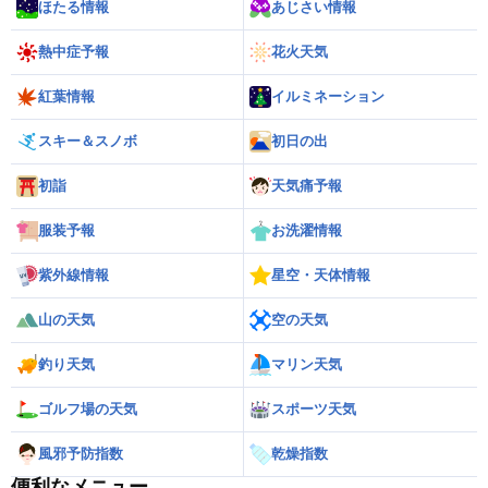
ほたる情報
あじさい情報
熱中症予報
花火天気
紅葉情報
イルミネーション
スキー＆スノボ
初日の出
初詣
天気痛予報
服装予報
お洗濯情報
紫外線情報
星空・天体情報
山の天気
空の天気
釣り天気
マリン天気
ゴルフ場の天気
スポーツ天気
風邪予防指数
乾燥指数
便利なメニュー