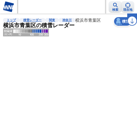
検索
現在地
天気
台風
雨雲レーダー
台風情報
地震情報
横浜市青葉区
警報・注意報
2週間天気
ラ
トップ
積雪レーダー
関東
神奈川
積雪
横浜市青葉区の積雪レーダー
明
る
い
暗
い
薄
い
濃
い