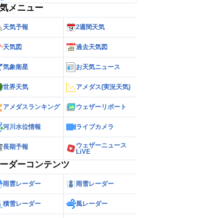
気メニュー
天気予報
2週間天気
天気図
過去天気図
気象衛星
お天気ニュース
世界天気
アメダス(実況天気)
アメダスランキング
ウェザーリポート
河川水位情報
ライブカメラ
ウェザーニュース
長期予報
LiVE
ーダーコンテンツ
雨雲レーダー
雨雪レーダー
積雪レーダー
風レーダー