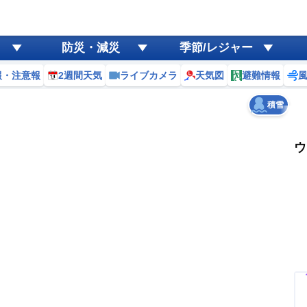
ゲリラ
風
防災・減災
季節/レジャー
黄砂
報・注意報
2週間天気
ライブカメラ
天気図
避難情報
天気
台風
積雪
ウ