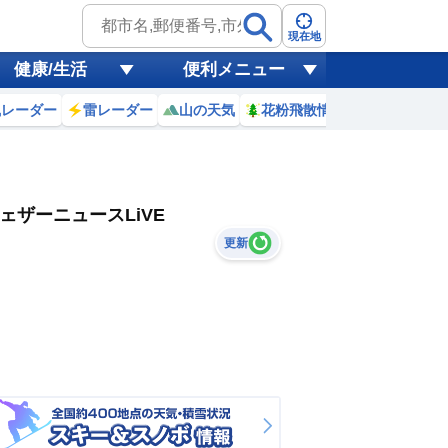
現在地
健康/生活
便利メニュー
風レーダー
雷レーダー
山の天気
花粉飛散情報
世界天気
ェザーニュースLiVE
更新