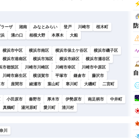
防
プラーザ
湘南
みなとみらい
登戸
川崎市
桜木町
横浜
溝の口
相模大野
本厚木
大船
横浜市中区
横浜市南区
横浜市保土ケ谷区
横浜市磯子区
横浜市港南区
横浜市旭区
横浜市緑区
横浜市瀬谷区
浜市都筑区
川崎市川崎区
川崎市幸区
川崎市中原区
自
川崎市麻生区
横須賀市
平塚市
鎌倉市
藤沢市
名市
座間市
綾瀬市
葉山町
寒川町
大磯町
二宮町
区
小田原市
秦野市
厚木市
伊勢原市
南足柄市
中井町
真鶴町
湯河原町
愛川町
清川村
奈川