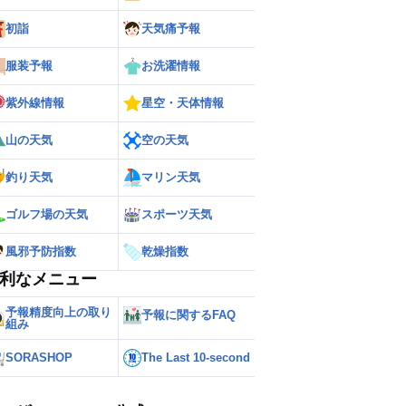
初詣
天気痛予報
服装予報
お洗濯情報
紫外線情報
星空・天体情報
山の天気
空の天気
釣り天気
マリン天気
ゴルフ場の天気
スポーツ天気
風邪予防指数
乾燥指数
利なメニュー
予報精度向上の取り
予報に関するFAQ
組み
SORASHOP
The Last 10-second