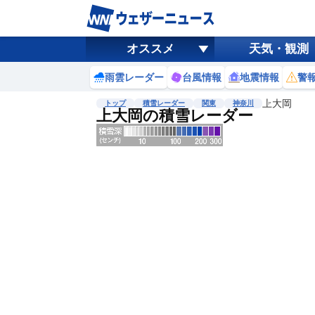
オススメ
天気・観測
雨雲レーダー
台風情報
地震情報
警
上大岡
トップ
積雪レーダー
関東
神奈川
上大岡の積雪レーダー
地図選択
背景色調整
明
る
い
暗
い
濃淡調整
薄
い
濃