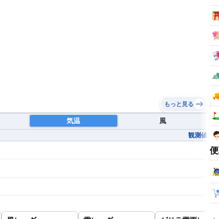
もっと見る
気温
風
観測値
便