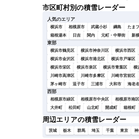
市区町村別の積雪レーダー
人気のエリア
横浜市
相模原市
武蔵小杉
綱島
たま
箱根湯本
日吉
関内
元町・中華街
新
東部
横浜市鶴見区
横浜市神奈川区
横浜市西区
横浜市金沢区
横浜市港北区
横浜市戸塚区
横浜市栄区
横浜市泉区
横浜市青葉区
横
川崎市高津区
川崎市多摩区
川崎市宮前区
茅ヶ崎市
逗子市
三浦市
大和市
海老
西部
相模原市緑区
相模原市中央区
相模原市南
大井町
松田町
山北町
開成町
箱根町
周辺エリアの積雪レーダー
茨城
栃木
群馬
埼玉
千葉
東京
神