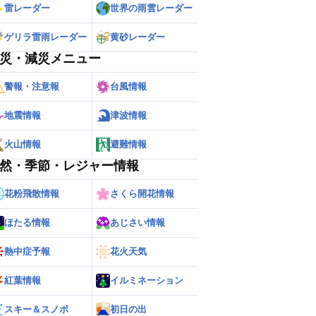
雷レーダー
世界の雨雲レーダー
ゲリラ雷雨レーダー
黄砂レーダー
災・減災メニュー
警報・注意報
台風情報
地震情報
津波情報
火山情報
避難情報
然・季節・レジャー情報
花粉飛散情報
さくら開花情報
ほたる情報
あじさい情報
熱中症予報
花火天気
紅葉情報
イルミネーション
スキー＆スノボ
初日の出