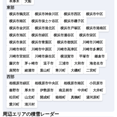
本厚木
大船
東部
横浜市鶴見区
横浜市神奈川区
横浜市西区
横浜市中区
横浜市南区
横浜市保土ケ谷区
横浜市磯子区
横浜市金沢区
横浜市港北区
横浜市戸塚区
横浜市港南区
横浜市旭区
横浜市緑区
横浜市瀬谷区
横浜市栄区
横浜市泉区
横浜市青葉区
横浜市都筑区
川崎市川崎区
川崎市幸区
川崎市中原区
川崎市高津区
川崎市多摩区
川崎市宮前区
川崎市麻生区
横須賀市
平塚市
鎌倉市
藤沢市
茅ヶ崎市
逗子市
三浦市
大和市
海老名市
座間市
綾瀬市
葉山町
寒川町
大磯町
二宮町
西部
相模原市緑区
相模原市中央区
相模原市南区
小田原市
秦野市
厚木市
伊勢原市
南足柄市
中井町
大井町
松田町
山北町
開成町
箱根町
真鶴町
湯河原町
愛川町
清川村
周辺エリアの積雪レーダー