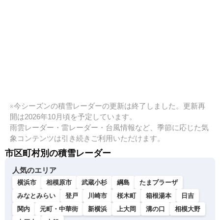
※今シーズンの積雪レーダーの更新は終了しました。更新再
開は2026年10月頃を予定しています。
雨雲レーダー・雷レーダー・台風情報など、季節に応じた気
象コンテンツは引き続きご利用いただけます。
市区町村別の積雪レーダー
人気のエリア
横浜市
相模原市
武蔵小杉
綱島
たまプラーザ
みなとみらい
登戸
川崎市
桜木町
箱根湯本
日吉
関内
元町・中華街
新横浜
上大岡
溝の口
相模大野