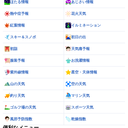
ほたる情報
あじさい情報
熱中症予報
花火天気
紅葉情報
イルミネーション
スキー＆スノボ
初日の出
初詣
天気痛予報
服装予報
お洗濯情報
紫外線情報
星空・天体情報
山の天気
空の天気
釣り天気
マリン天気
ゴルフ場の天気
スポーツ天気
風邪予防指数
乾燥指数
便利なメニュー