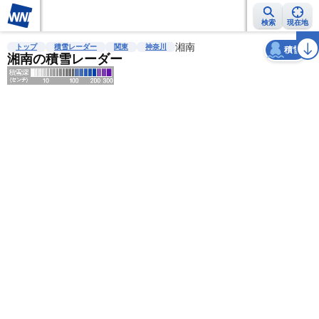
検索
現在地
天気
台風
雨雲レーダー
台風情報
地震情報
湘南
警報・注意報
2週間天気
ラ
トップ
積雪レーダー
関東
神奈川
積雪
湘南の積雪レーダー
明
る
い
暗
い
薄
い
濃
い