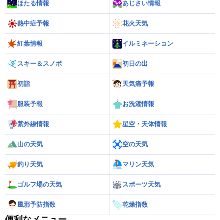
ほたる情報
あじさい情報
熱中症予報
花火天気
紅葉情報
イルミネーション
スキー＆スノボ
初日の出
初詣
天気痛予報
服装予報
お洗濯情報
紫外線情報
星空・天体情報
山の天気
空の天気
釣り天気
マリン天気
ゴルフ場の天気
スポーツ天気
風邪予防指数
乾燥指数
便利なメニュー