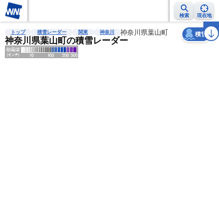
検索
現在地
天気
台風
雨雲レーダー
台風情報
地震情報
神奈川県葉山町
警報・注意報
2週間天気
ラ
トップ
積雪レーダー
関東
神奈川
積雪
神奈川県葉山町の積雪レーダー
明
る
い
暗
い
薄
い
濃
い