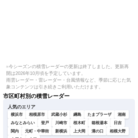
※今シーズンの積雪レーダーの更新は終了しました。更新再
開は2026年10月頃を予定しています。
雨雲レーダー・雷レーダー・台風情報など、季節に応じた気
象コンテンツは引き続きご利用いただけます。
市区町村別の積雪レーダー
人気のエリア
横浜市
相模原市
武蔵小杉
綱島
たまプラーザ
湘南
みなとみらい
登戸
川崎市
桜木町
箱根湯本
日吉
関内
元町・中華街
新横浜
上大岡
溝の口
相模大野