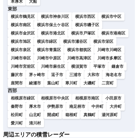
本厚木
大船
東部
横浜市鶴見区
横浜市神奈川区
横浜市西区
横浜市中区
横浜市南区
横浜市保土ケ谷区
横浜市磯子区
横浜市金沢区
横浜市港北区
横浜市戸塚区
横浜市港南区
横浜市旭区
横浜市緑区
横浜市瀬谷区
横浜市栄区
横浜市泉区
横浜市青葉区
横浜市都筑区
川崎市川崎区
川崎市幸区
川崎市中原区
川崎市高津区
川崎市多摩区
川崎市宮前区
川崎市麻生区
横須賀市
平塚市
鎌倉市
藤沢市
茅ヶ崎市
逗子市
三浦市
大和市
海老名市
座間市
綾瀬市
葉山町
寒川町
大磯町
二宮町
西部
相模原市緑区
相模原市中央区
相模原市南区
小田原市
秦野市
厚木市
伊勢原市
南足柄市
中井町
大井町
松田町
山北町
開成町
箱根町
真鶴町
湯河原町
愛川町
清川村
周辺エリアの積雪レーダー